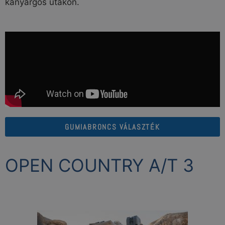
kanyargós utakon.
GUMIABRONCS VÁLASZTÉK
OPEN COUNTRY A/T 3