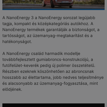
A NanoEnergy 3 a NanoEnergy sorozat legújabb
tagja, kompakt és középkategóriás autókhoz. A
NanoEnergy termékek garantálják a biztonságot, a
tartósságot, az üzemanyag-megtakarítást és a
hatékonyságot.
A NanoEnergy család harmadik modellje
továbbfejlesztett gumiabroncs-konstrukciójú, a
futófelület-keverék pedig új polimer összetételű.
Részben ezeknek köszönhetően az abroncsnak
hosszabb az élettartama, jobb nedves teljesítménye
és alacsonyabb az üzemanyag-fogyasztása, mint
elődjének.