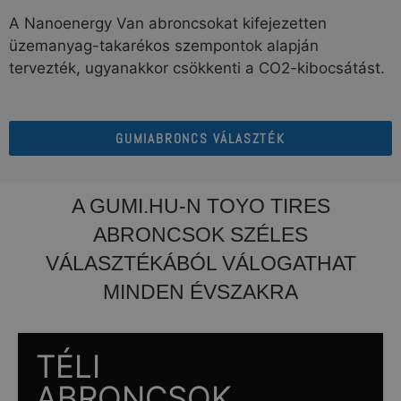
A Nanoenergy Van abroncsokat kifejezetten
üzemanyag-takarékos szempontok alapján
tervezték, ugyanakkor csökkenti a CO2-kibocsátást.
GUMIABRONCS VÁLASZTÉK
A GUMI.HU-N TOYO TIRES
ABRONCSOK SZÉLES
VÁLASZTÉKÁBÓL VÁLOGATHAT
MINDEN ÉVSZAKRA
TÉLI
ABRONCSOK