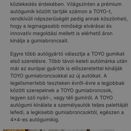
közlekedés érdekében. Világszinten a prémium
autógumik között tartják számon a TOYO-t,
rendkívüli népszerűségét pedig annak köszönheti,
hogy a legmagasabb minőségi elvárásai és
innovatív megoldási mellett is elérhető áron
kínálja a gumiabroncsait.
Egyre több autógyártó választja a TOYO gumikat
első szerelésre. Több távol-keleti autómárka után
már az európai gyártók is előszeretettel kínálják
TOYO gumiabroncsokkal az új autóikat. A
legelismertebb teszteken évről-évre a legjobbak
között szerepelnek a TOYO gumiabroncsok,
legyen szó nyári-, vagy téli gumiról. A TOYO
autógumi kínálata a személyautók teljes palettáját
lefedi, a legkisebb gumiabroncsoktól, egészen a
4×4-es autógumikig.