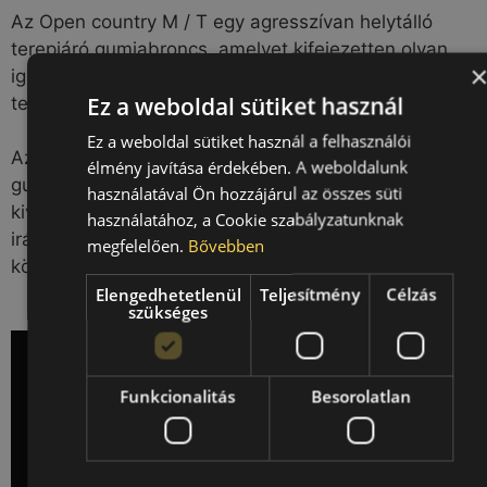
Az Open country M / T egy agresszívan helytálló
terepjáró gumiabroncs, amelyet kifejezetten olyan
igénybevételhez terveztek, ahol elengedhetetlen a
Ez a weboldal sütiket használ
terepjáró képesség.
Ez a weboldal sütiket használ a felhasználói
Az Open Country M / T szintén kifejezetten úttartó
élmény javítása érdekében. A weboldalunk
gumiabroncs, mely alkalmazza új technológiát, így
használatával Ön hozzájárul az összes süti
kiváló elegyét biztosítja a kiváló vezethetőségnek és
használatához, a Cookie szabályzatunknak
irányíthatóságnak terepen és városi körülmények
megfelelően.
Bővebben
között egyaránt.
Elengedhetetlenül
Teljesítmény
Célzás
szükséges
Funkcionalitás
Besorolatlan