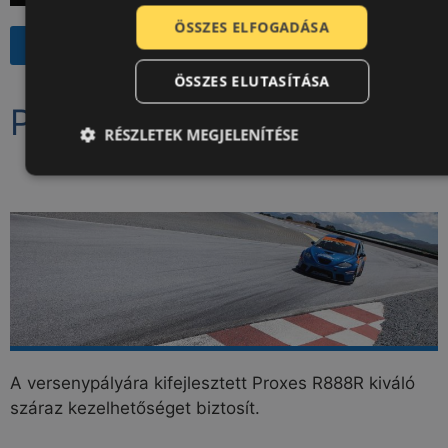
ÖSSZES ELFOGADÁSA
GUMIABRONCS VÁLASZTÉK
ÖSSZES ELUTASÍTÁSA
PROXES R888R
RÉSZLETEK MEGJELENÍTÉSE
A versenypályára kifejlesztett Proxes R888R kiváló
száraz kezelhetőséget biztosít.