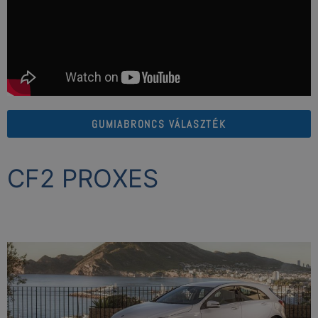
GUMIABRONCS VÁLASZTÉK
CF2 PROXES