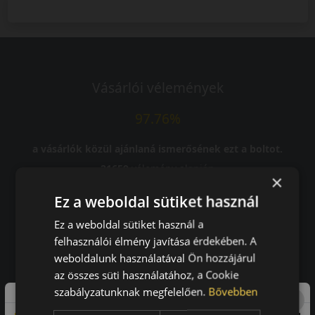
Vásárlói vélemények
97.76%
a vásárlók közül ajánlaná ismerősének ezt a boltot.
21659
vélemény alapján
×
Ez a weboldal sütiket használ
Laca
Ez a weboldal sütiket használ a
felhasználói élmény javítása érdekében. A
-
weboldalunk használatával Ön hozzájárul
az összes süti használatához, a Cookie
szabályzatunknak megfelelően.
Bővebben
A bolt vásárlója