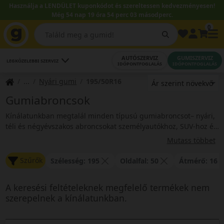
Használja a LENDÜLET kuponkódot és szereltessen kedvezményesen!
Még 54 nap 19 óra 54 perc 03 másodperc.
0
AUTÓSZERVIZ
GUMISZERVIZ
LEGKÖZELEBBI SZERVIZ
IDŐPONTFOGLALÁS
IDŐPONTFOGLALÁS
Nyári gumi
195/50R16
Gumiabroncsok
Kínálatunkban megtalál minden típusú gumiabroncsot– nyári,
téli és négyévszakos abroncsokat személyautókhoz, SUV-hoz és
haszongépjárművekhez egyaránt. Válogasson megbízható
Mutass többet
Az átlátható gumiabroncs kereső, vagy rendszám szerinti
márkák közül, mint a
Dunlop
,
Falken
,
Toyo
,
Kumho
,
Nexen
és
kereső segítségével gyorsan megtalálhatja a megfelelő
még sok más.
Szűrők
Szélesség: 195
Oldalfal: 50
Átmérő: 16
méretet, típust és árkategóriát.
A legtöbb gumiabroncs raktáron van – akár 24 órás
kiszállítással. Természetesen szakértői tanácsadással és
A keresési feltételeknek megfelelő termékek nem
választási segítséggel is támogatjuk vásárlóinkat. Szeretne időt
szerepelnek a kínálatunkban.
spórolni? Foglaljon
online időpontot
gumicserére kényelmesen
és gyorsan.