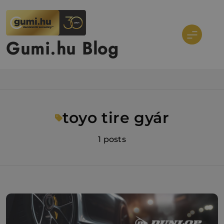
Ugrás
a
tartalomra
Gumi.hu Blog
toyo tire gyár
1 posts