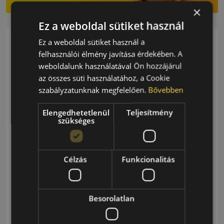
×
Ez a weboldal sütiket használ
Kategóriagyűjtemény
Ez a weboldal sütiket használ a
felhasználói élmény javítása érdekében. A
weboldalunk használatával Ön hozzájárul
34 Posts
Autósport
az összes süti használatához, a Cookie
szabályzatunknak megfelelően.
Bővebben
Elengedhetetlenül
Teljesítmény
46 Posts
Érdekesség
szükséges
Célzás
Funkcionalitás
72 Posts
Gumitesztek
Besorolatlan
39 Posts
Innováció