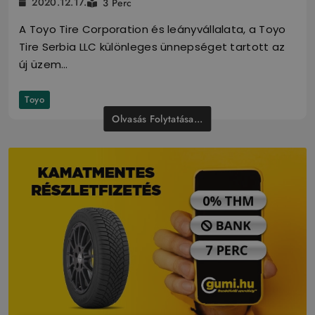
2020.12.17.
3 Perc
A Toyo Tire Corporation és leányvállalata, a Toyo
Tire Serbia LLC különleges ünnepséget tartott az
új üzem…
Toyo
Olvasás Folytatása...