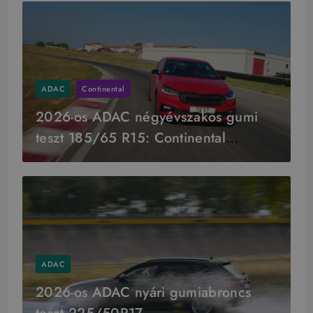
ADAC
Continental
2026-os ADAC négyévszakos gumi
teszt 185/65 R15: Continental
győzelem
ADAC
2026-os ADAC nyári gumiabroncs