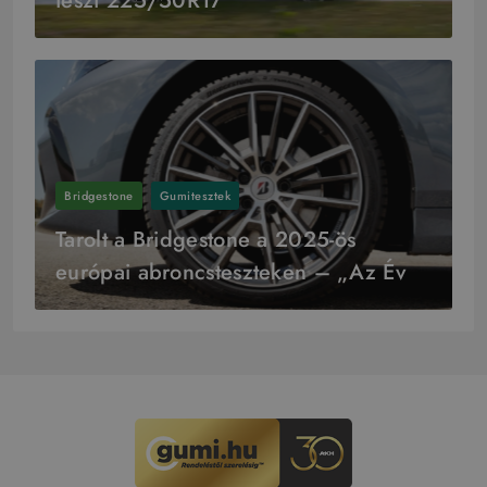
teszt 225/50R17
Bridgestone
Gumitesztek
Tarolt a Bridgestone a 2025-ös
európai abroncsteszteken – „Az Év
Gyártója” cím is az övék