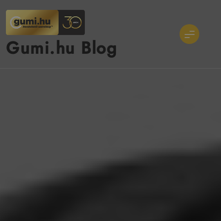
Ugrás
a
tartalomra
Gumi.hu Blog