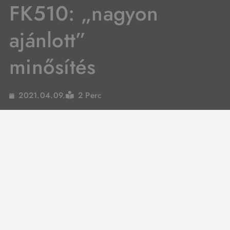
FK510: „nagyon
ajánlott”
minősítés
2 Perc
2021.04.09.
Az ACE LENKRAD magazin független tesztelői a
FALKEN AZENIS FK510
-nek „nagyon ajánlott”
minősítést ítéltek az idei nyári gumiteszten.
Falken Azenis FK510
teszteredmény