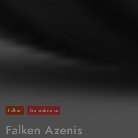
Falken
Gumiabroncs
Falken Azenis