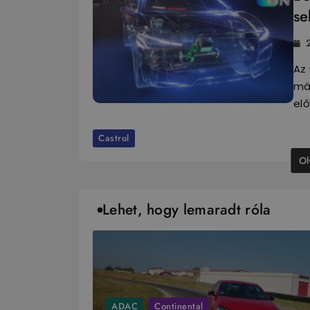
se
Az
má
elő
Castrol
Ol
Lehet, hogy lemaradt róla
ADAC
Continental