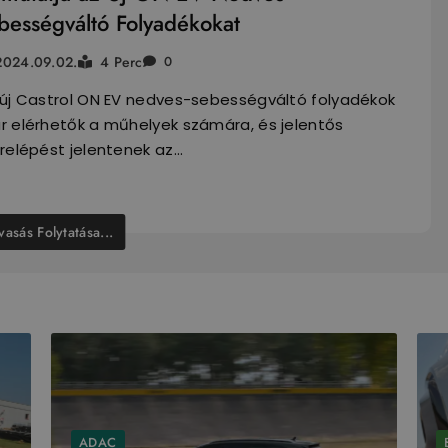
bességváltó Folyadékokat
2024.09.02.
4 Perc
0
 új Castrol ON EV nedves-sebességváltó folyadékok
r elérhetők a műhelyek számára, és jelentős
relépést jelentenek az…
vasás Folytatása...
ADAC