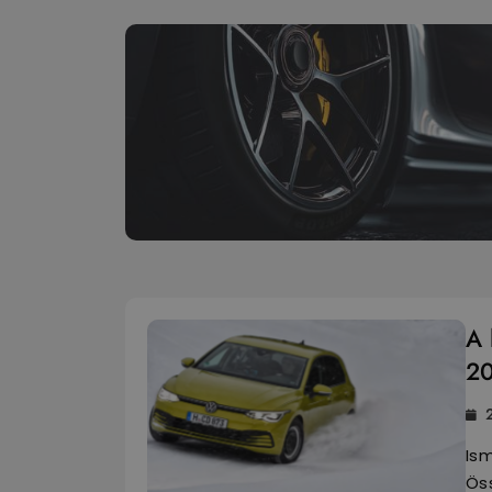
A 
20
Is
Öss