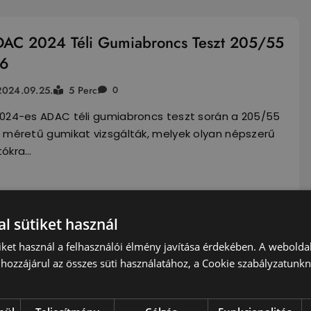
AC 2024 Téli Gumiabroncs Teszt 205/55
16
2024.09.25.
5 Perc
0
2024-es ADAC téli gumiabroncs teszt során a 205/55
6 méretű gumikat vizsgálták, melyek olyan népszerű
tókra…
vasás Folytatása...
l sütiket használ
iket használ a felhasználói élmény javítása érdekében. A webolda
idgestone gumiabroncsokat kap a
hozzájárul az összes süti használatához, a Cookie szabályzatunk
mborghini új hibrid szuperautója, a
merario