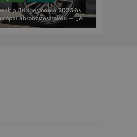
arolt a Bridgestone a 2025-ös
urópai abroncsteszteken – „Az
v Gyártója” cím is az övék