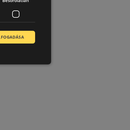
Besorolatlan
ELFOGADÁSA