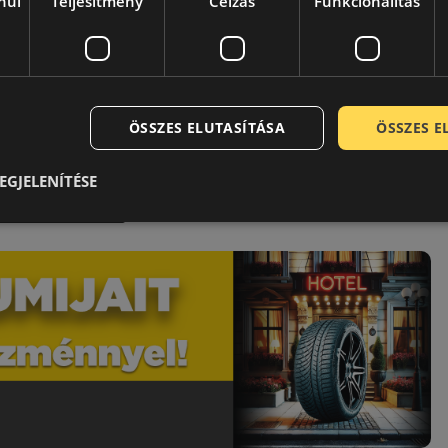
nül
Teljesítmény
Célzás
Funkcionalitás
2024.09.23.
2 Perc
0
amborghini legújabb, nagy teljesítményű hibrid
ektromos járműve (HPEV), a Temerario, a Bridgestone
miabroncsain gurul, amelyet a…
ÖSSZES ELUTASÍTÁSA
ÖSSZES 
EGJELENÍTÉSE
vasás Folytatása...