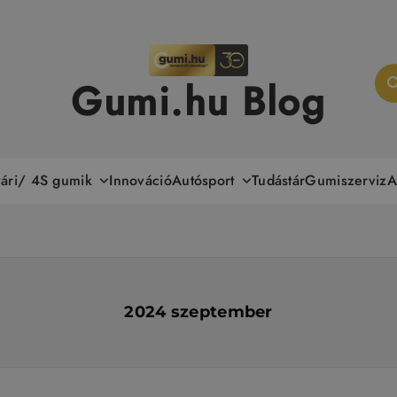
Gumi.hu Blog
yári/ 4S gumik
Autósport
Innováció
Tudástár
Gumiszerviz
A
2024 szeptember