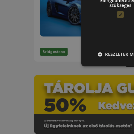
Elengedhetetle
szükséges
A L
el
gu
Bridgestone
RÉSZLETEK M
Ol