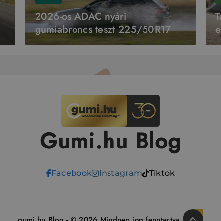
2026-os ADAC nyári
T
gumiabroncs teszt 225/50R17
e
É
Gumi.hu Blog
Facebook
Instagram
Tiktok
gumi.hu Blog - © 2026 Mindnen jog fenntartva.