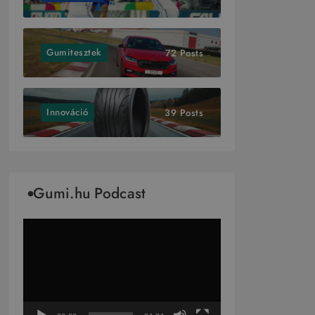
Gumitesztek
72 Posts
Innováció
39 Posts
Gumi.hu Podcast
Videólejátszó