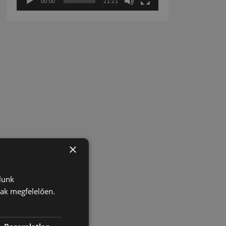
00:00
21:21
×
lunk
nak megfelelően.