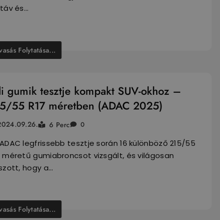
ktáv és…
vasás Folytatása...
li gumik tesztje kompakt SUV-okhoz –
5/55 R17 méretben (ADAC 2025)
2024.09.26.
6 Perc
0
ADAC legfrissebb tesztje során 16 különböző 215/55
7 méretű gumiabroncsot vizsgált, és világosan
szott, hogy a…
vasás Folytatása...