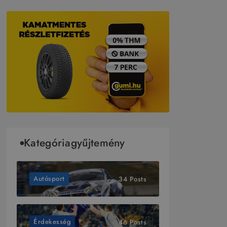
Kategóriagyűjtemény
Autósport
34 Posts
Érdekesség
46 Posts