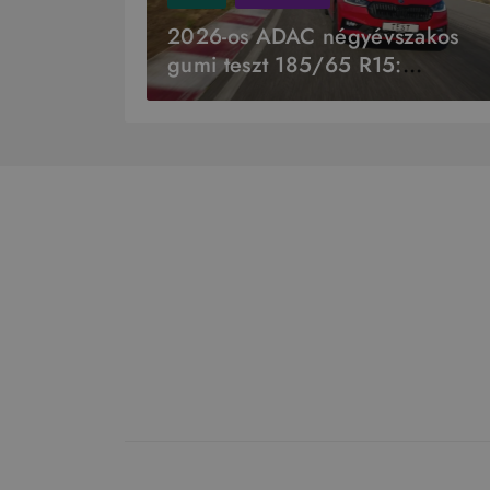
2026-os ADAC négyévszakos
gumi teszt 185/65 R15:
Continental győzelem