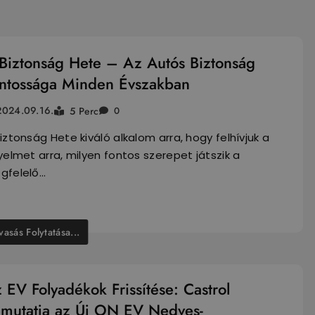
Biztonság Hete – Az Autós Biztonság
ntossága Minden Évszakban
2024.09.16.
5 Perc
0
iztonság Hete kiváló alkalom arra, hogy felhívjuk a
yelmet arra, milyen fontos szerepet játszik a
gfelelő…
vasás Folytatása...
 EV Folyadékok Frissítése: Castrol
mutatja az Új ON EV Nedves-