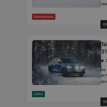
fé
Gumiabroncs
Ol
Té
21
Az 
R1
lát
ADAC
Ol