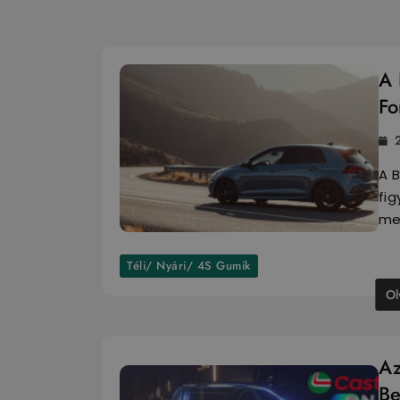
A 
Fo
A B
fig
me
Téli/ Nyári/ 4S Gumik
Ol
Az
Be