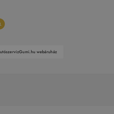
utószerviz
Gumi.hu webáruház