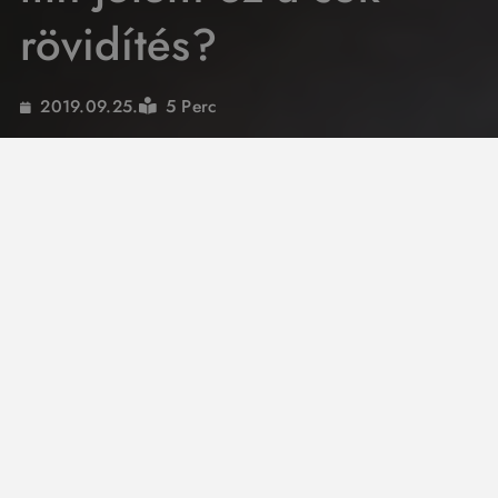
rövidítés?
5 Perc
2019.09.25.
Autós kódfejtés
Nap mint nap találkozunk autó-mechanikai
kódokkal, de nem árt azt is tudni, milyen
funkció áll a betűszavak mögött.
Összegyűjtöttük a leggyakoribb
elnevezéseket, mozaikszavakat, és dióhéjban
elmagyarázzuk a lényegüket is. A rövidítések
általában az angol terminológiában használt
kifejezésből állnak össze, ahol így van, ott