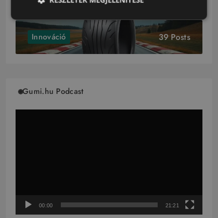
39 Posts
Innováció
Gumi.hu Podcast
Videólejátszó
00:00
21:21