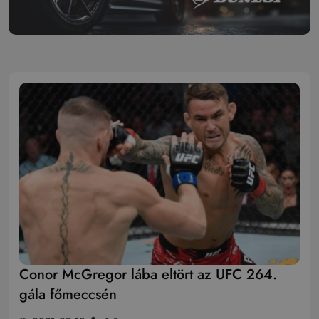
Conor McGregor lába eltört az UFC 264.
gála főmeccsén