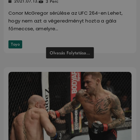
2021.07.13.
3 Perc
Conor McGregor sérülése az UFC 264-en Lehet,
hogy nem azt a végeredményt hozta a gála
főmeccse, amelyre…
Toyo
Olvasás Folytatása...