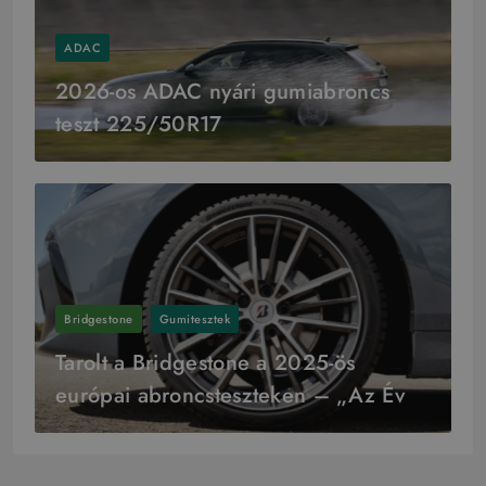
ADAC
2026-os ADAC nyári gumiabroncs
teszt 225/50R17
Bridgestone
Gumitesztek
Tarolt a Bridgestone a 2025-ös
európai abroncsteszteken – „Az Év
Gyártója” cím is az övék