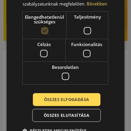
szabályzatunknak megfelelően.
Bővebben
Elengedhetetlenül
Teljesítmény
szükséges
Célzás
Funkcionalitás
Kategóriagyűjtemény
Besorolatlan
34 Posts
Autósport
ÖSSZES ELFOGADÁSA
46 Posts
Érdekesség
ÖSSZES ELUTASÍTÁSA
72 Posts
Gumitesztek
RÉSZLETEK MEGJELENÍTÉSE