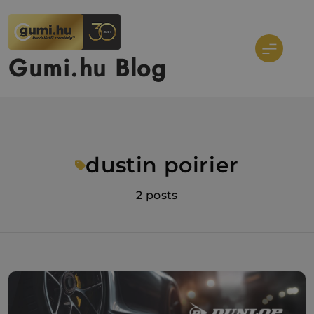
Ugrás
a
tartalomra
Gumi.hu Blog
dustin poirier
2 posts