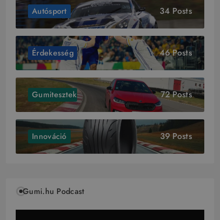
34 Posts
Autósport
46 Posts
Érdekesség
72 Posts
Gumitesztek
39 Posts
Innováció
Gumi.hu Podcast
Videólejátszó