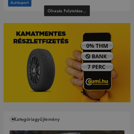
Autósport
Olvasás Folytatása...
Kategóriagyűjtemény