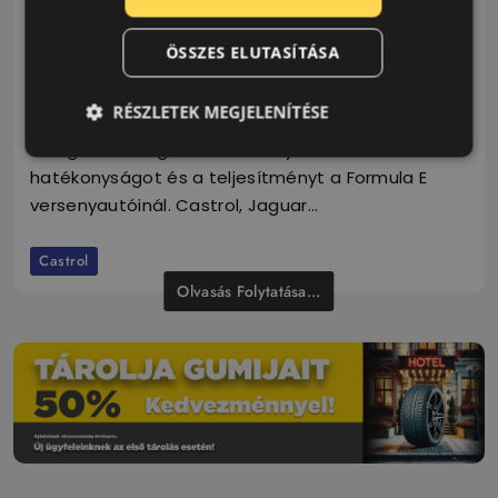
Castrol, Jaguar Racing – együtt az
ÖSSZES ELUTASÍTÁSA
elektromos jövőért
2021.07.12.
8 Perc
RÉSZLETEK MEGJELENÍTÉSE
A Jaguar Racing Castrol e-folyadékokkal növeli a
hatékonyságot és a teljesítményt a Formula E
versenyautóinál. Castrol, Jaguar…
Castrol
Olvasás Folytatása...