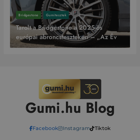
Bridgestone
Gumitesztek
Tarolt a Bridgestone a 2025-ös
európai abroncsteszteken – „Az Év
Gyártója” cím is az övék
Gumi.hu Blog
Facebook
Instagram
Tiktok