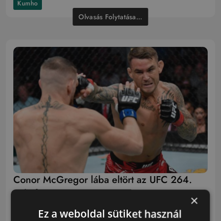
Kumho
Olvasás Folytatása...
Conor McGregor lába eltört az UFC 264.
gála főmeccsén
×
Ez a weboldal sütiket használ
2021.07.13.
3 Perc