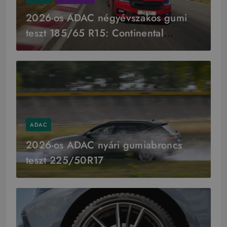
2026-os ADAC négyévszakos gumi
teszt 185/65 R15: Continental
győzelem
ADAC
2026-os ADAC nyári gumiabroncs
teszt 225/50R17