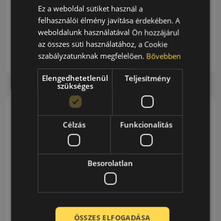
Ez a weboldal sütiket használ a
Conor McGregor sérülése az UFC 264-en Lehet,
felhasználói élmény javítása érdekében. A
hogy nem azt a végeredményt hozta a gála
weboldalunk használatával Ön hozzájárul
főmeccse, amelyre…
az összes süti használatához, a Cookie
szabályzatunknak megfelelően.
Bővebben
Toyo
Olvasás Folytatása...
Elengedhetetlenül
Teljesítmény
szükséges
Célzás
Funkcionalitás
Besorolatlan
ÖSSZES ELFOGADÁSA