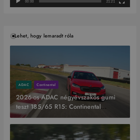
00:00
21:21
Lehet, hogy lemaradt róla
ADAC
Continental
2026-os ADAC négyévszakos gumi
teszt 185/65 R15: Continental
győzelem