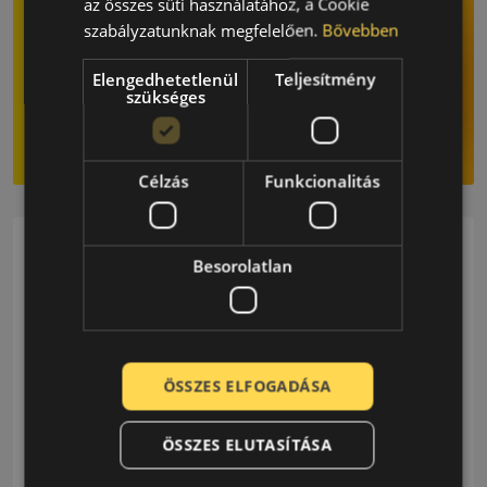
az összes süti használatához, a Cookie
szabályzatunknak megfelelően.
Bővebben
Elengedhetetlenül
Teljesítmény
szükséges
Célzás
Funkcionalitás
Kategóriagyűjtemény
Besorolatlan
34 Posts
Autósport
ÖSSZES ELFOGADÁSA
46 Posts
Érdekesség
ÖSSZES ELUTASÍTÁSA