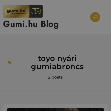
Ugrás
a
tartalomra
Gumi.hu Blog
toyo nyári
gumiabroncs
2 posts