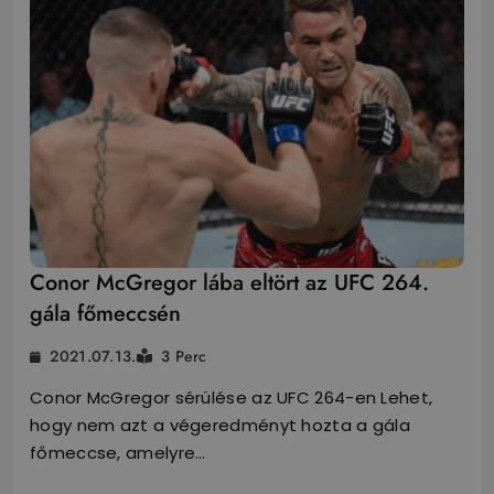
Conor McGregor lába eltört az UFC 264.
gála főmeccsén
2021.07.13.
3 Perc
Conor McGregor sérülése az UFC 264-en Lehet,
hogy nem azt a végeredményt hozta a gála
főmeccse, amelyre…