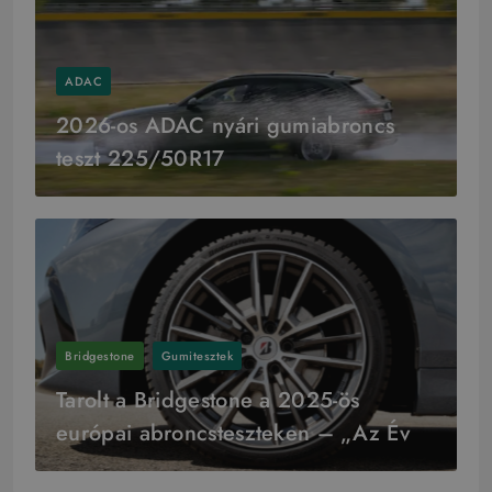
ADAC
2026-os ADAC nyári gumiabroncs
teszt 225/50R17
Bridgestone
Gumitesztek
Tarolt a Bridgestone a 2025-ös
európai abroncsteszteken – „Az Év
Gyártója” cím is az övék