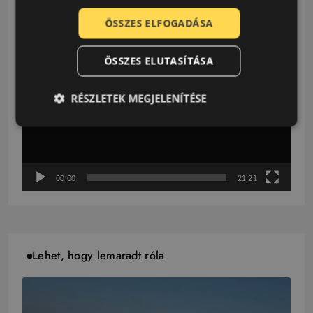
Gumi.hu Podcast
ÖSSZES ELFOGADÁSA
Videólejátszó
ÖSSZES ELUTASÍTÁSA
RÉSZLETEK MEGJELENÍTÉSE
00:00
21:21
Lehet, hogy lemaradt róla