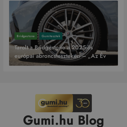
Bridgestone
Gumitesztek
Tarolt a Bridgestone a 2025-ös
európai abroncsteszteken – „Az Év
Gyártója” cím is az övék
Gumi.hu Blog