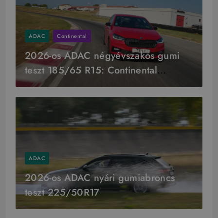
ADAC
Continental
2026-os ADAC négyévszakos gumi
teszt 185/65 R15: Continental
győzelem
ADAC
2026-os ADAC nyári gumiabroncs
teszt 225/50R17