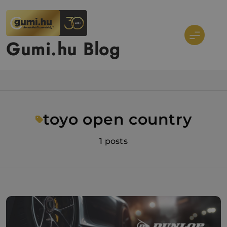
Ugrás
a
tartalomra
Gumi.hu Blog
toyo open country
1 posts