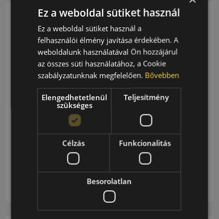
Ez a weboldal sütiket használ
Kategóriagyűjtemény
Ez a weboldal sütiket használ a
felhasználói élmény javítása érdekében. A
34 Posts
Autósport
weboldalunk használatával Ön hozzájárul
az összes süti használatához, a Cookie
szabályzatunknak megfelelően.
Bővebben
46 Posts
Érdekesség
Elengedhetetlenül
Teljesítmény
szükséges
72 Posts
Gumitesztek
Célzás
Funkcionalitás
39 Posts
Innováció
Besorolatlan