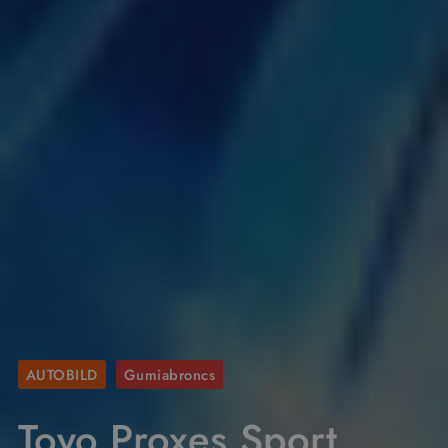
AUTOBILD
Gumiabroncs
Toyo Proxes Sport