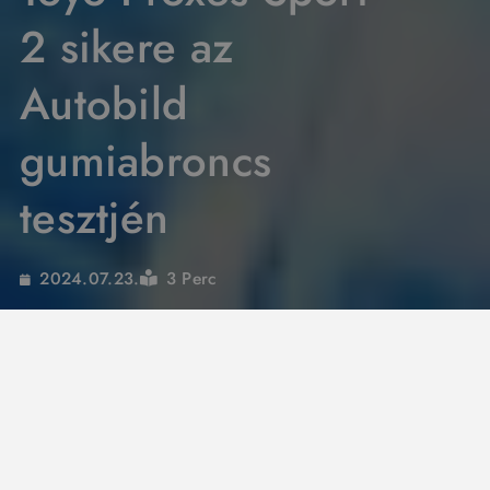
2 sikere az
Autobild
gumiabroncs
tesztjén
3 Perc
2024.07.23.
A
Toyo Tires
továbbra is lenyűgöző az újabb
sikerével! A
Toyo Proxes Comfort
sikere után a
Toyo Proxes Sport 2
is
„JÓ”
minősítést kapott
a legutóbbi Autobild Allrad gumiabroncs