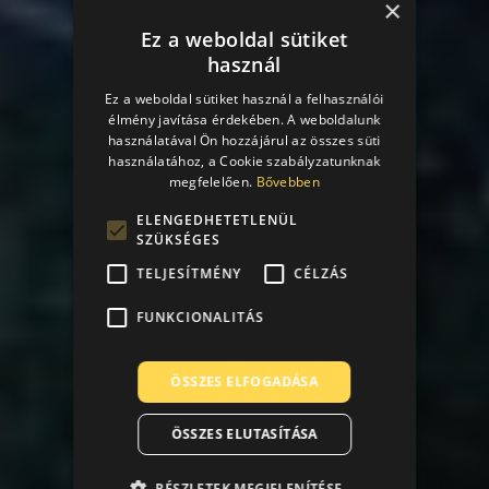
×
Ez a weboldal sütiket
használ
Ez a weboldal sütiket használ a felhasználói
élmény javítása érdekében. A weboldalunk
használatával Ön hozzájárul az összes süti
használatához, a Cookie szabályzatunknak
megfelelően.
Bővebben
ELENGEDHETETLENÜL
SZÜKSÉGES
TELJESÍTMÉNY
CÉLZÁS
FUNKCIONALITÁS
ÖSSZES ELFOGADÁSA
ÖSSZES ELUTASÍTÁSA
RÉSZLETEK MEGJELENÍTÉSE