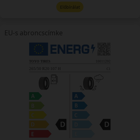
Előbírálat
EU-s abroncscímke