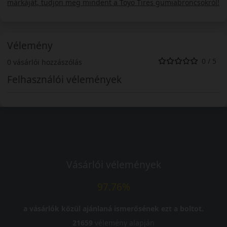
márkáját, tudjon meg mindent a Toyo Tires gumiabroncsokról!
Vélemény
0 / 5
0 vásárlói hozzászólás
Felhasználói vélemények
Vásárlói vélemények
97.76%
a vásárlók közül ajánlaná ismerősének ezt a boltot.
21659
vélemény alapján