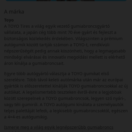
A márka
Toyo
A TOYO Tires a világ egyik vezető gumiabroncsgyártó
vállalata, a japán cég több mint 70 éve gyárt és fejleszt a
biztonságos közlekedés érdekében. Világszinten a prémium
autógumik között tartják számon a TOYO-t, rendkívüli
népszerűségét pedig annak köszönheti, hogy a legmagasabb
minőségi elvárásai és innovatív megoldási mellett is elérhető
áron kínálja a gumiabroncsait.
Egyre több autógyártó választja a TOYO gumikat első
szerelésre. Több távol-keleti autómárka után már az európai
gyártók is előszeretettel kínálják TOYO gumiabroncsokkal az új
autóikat. A legelismertebb teszteken évről-évre a legjobbak
között szerepelnek a TOYO gumiabroncsok, legyen szó nyári-,
vagy téli gumiról. A TOYO autógumi kínálata a személyautók
teljes palettáját lefedi, a legkisebb gumiabroncsoktól, egészen
a 4×4-es autógumikig.
Ismerje meg a világ egyik legnépszerűbb gumiabroncs