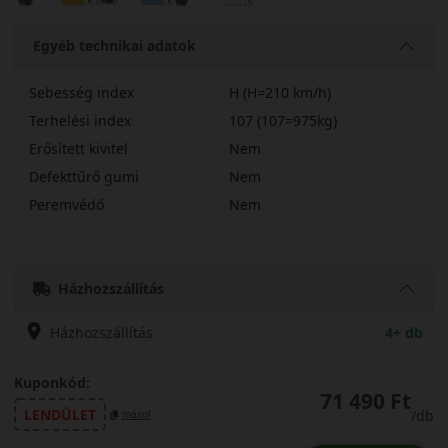
Egyéb technikai adatok
Sebesség index
H (H=210 km/h)
Terhelési index
107 (107=975kg)
Erősített kivitel
Nem
Defekttűrő gumi
Nem
Peremvédő
Nem
26550R20HOPAT3
Házhozszállítás
Házhozszállítás
4+ db
Kuponkód:
71 490 Ft
LENDÜLET
/db
másol