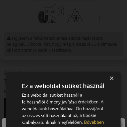
Figyelem a feltüntetett címke adatok tájékoztató
jellegűek. Előfordulhat, hogy még a korábbi EU-s címkével
ellátott abroncs kerül kiszállításra.
A mintázat
×
Toyo Open Country A/T3
Ez a weboldal sütiket használ
Négyévszakos terep- és országúti gumi
Ez a weboldal sütiket használ a
felhasználói élmény javítása érdekében. A
weboldalunk használatával Ön hozzájárul
az összes süti használatához, a Cookie
szabályzatunknak megfelelően.
Bővebben