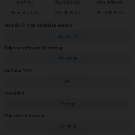
Áruhitel
részletfizetés
részletfizetés
Nem elérhető
80 000 Ft-tól
501 000 Ft-tól
Termék ár 4 db vásárlása esetén:
285 960 Ft
Teljes viszafizetendő összeg:
285 960 Ft
Elérhető THM:
0%
Futamidő:
3 hónap
Első részlet összege:
71 490 Ft