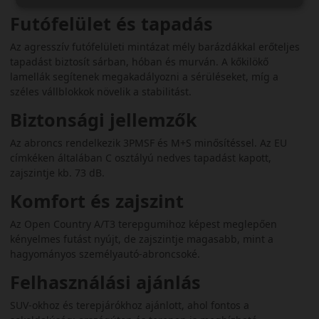
Futófelület és tapadás
Az agresszív futófelületi mintázat mély barázdákkal erőteljes
tapadást biztosít sárban, hóban és murván. A kőkilökő
lamellák segítenek megakadályozni a sérüléseket, míg a
széles vállblokkok növelik a stabilitást.
Biztonsági jellemzők
Az abroncs rendelkezik 3PMSF és M+S minősítéssel. Az EU
címkéken általában C osztályú nedves tapadást kapott,
zajszintje kb. 73 dB.
Komfort és zajszint
Az Open Country A/T3 terepgumihoz képest meglepően
kényelmes futást nyújt, de zajszintje magasabb, mint a
hagyományos személyautó-abroncsoké.
Felhasználási ajánlás
SUV-okhoz és terepjárókhoz ajánlott, ahol fontos a