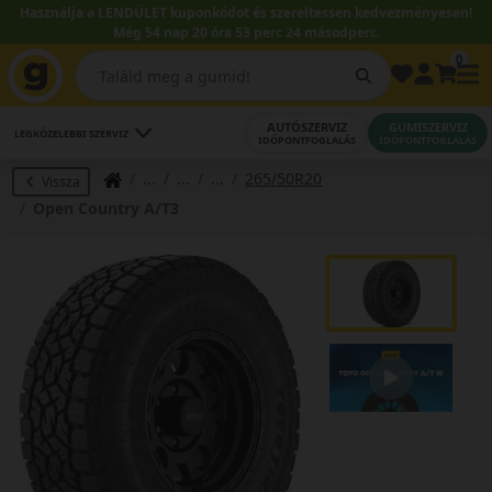
Használja a LENDÜLET kuponkódot és szereltessen kedvezményesen!
Még 54 nap 20 óra 53 perc 24 másodperc.
0
AUTÓSZERVIZ
GUMISZERVIZ
LEGKÖZELEBBI SZERVIZ
IDŐPONTFOGLALÁS
IDŐPONTFOGLALÁS
265/50R20
Vissza
Open Country A/T3