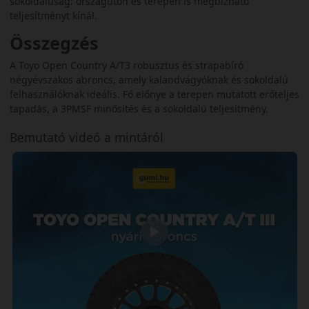
sokoldalúság: országúton és terepen is megbízható
teljesítményt kínál.
Összegzés
A Toyo Open Country A/T3 robusztus és strapabíró
négyévszakos abroncs, amely kalandvágyóknak és sokoldalú
felhasználóknak ideális. Fő előnye a terepen mutatott erőteljes
tapadás, a 3PMSF minősítés és a sokoldalú teljesítmény.
Bemutató videó a mintáról