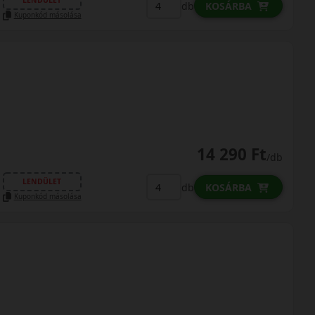
LENDÜLET
db
KOSÁRBA
Kuponkód másolása
14 290 Ft
/db
LENDÜLET
db
KOSÁRBA
Kuponkód másolása