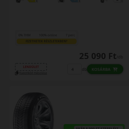
0% THM
100% online
7 perc
FIZETHETEK RÉSZLETEKBEN?
25 090 Ft
/db
LENDÜLET
db
KOSÁRBA
Kuponkód másolása
AKÁR 8.000 FT SZERELÉSI