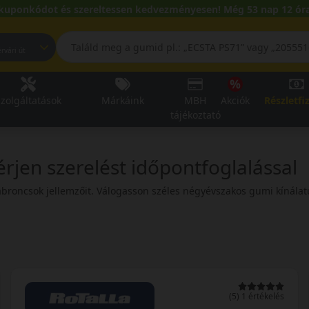
kuponkódot és szereltessen kedvezményesen! Még 53 nap 12 óra
pest, Fehérvári út
zolgáltatások
Márkáink
MBH
Akciók
Részletfi
tájékoztató
rjen szerelést időpontfoglalással
abroncsok jellemzőit. Válogasson széles négyévszakos gumi kínálat
(5) 1 értékelés