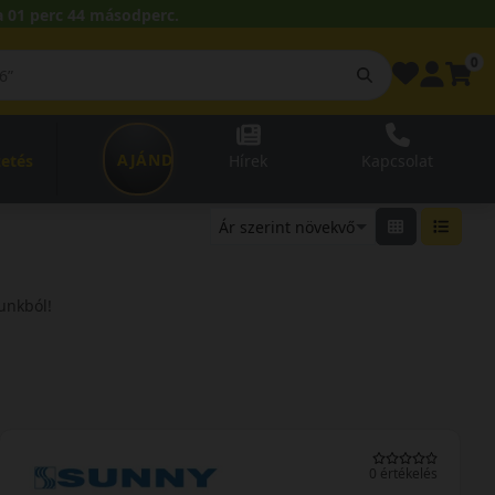
 01 perc 43 másodperc.
0
AJÁNDÉKUTALVÁNY
zetés
Hírek
Kapcsolat
unkból!
0 értékelés