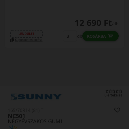
12 690 Ft
/db
LENDÜLET
db
KOSÁRBA
Kuponkód másolása
0 értékelés
165/70R14 (81) T
NC501
NÉGYÉVSZAKOS GUMI