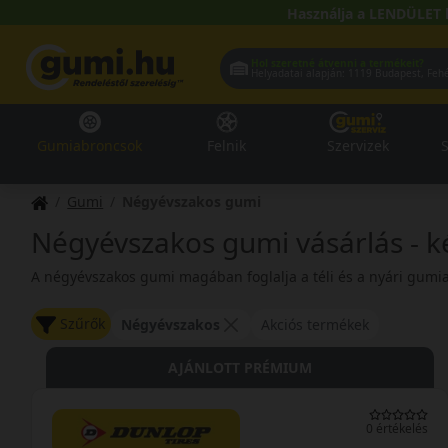
Használja a LENDÜLET 
Hol szeretné átvenni a termékeit?
Helyadatai alapján:
1119 Buda
Gumiabroncsok
Felnik
Szervizek
S
Gumi
Négyévszakos gumi
Négyévszakos gumi vásárlás - ké
A négyévszakos gumi magában foglalja a téli és a nyári gumi
Szűrők
Négyévszakos
Akciós termékek
AJÁNLOTT PRÉMIUM
0 értékelés