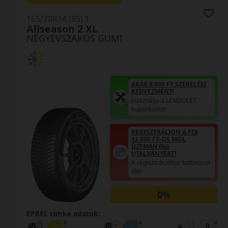
165/70R14 (85) T
Allseason 2 XL
NÉGYÉVSZAKOS GUMI
AKÁR 8.000 FT SZERELÉSI
KEDVEZMÉNY!
Használja a LENDÜLET
kuponkódot!
REGISZTRÁLJON A FIX
12.000 FT-OS MOL
ÜZEMANYAG
UTALVÁNYÉRT!
A regisztrációhoz kattintson
ide!
0%
EPREL cimke adatok: