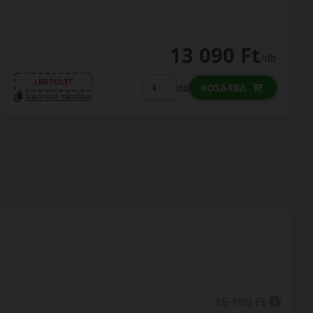
13 090 Ft
/db
LENDÜLET
db
KOSÁRBA
Kuponkód másolása
16 190 Ft