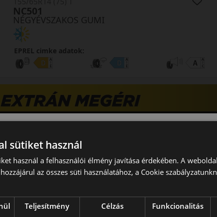
155/65R14 (75) T
NC501
NÉGYÉVSZAKOS GUMI
EPREL cimke adatok:
l sütiket használ
iket használ a felhasználói élmény javítása érdekében. A webolda
hozzájárul az összes süti használatához, a Cookie szabályzatunk
nül
Teljesítmény
Célzás
Funkcionalitás