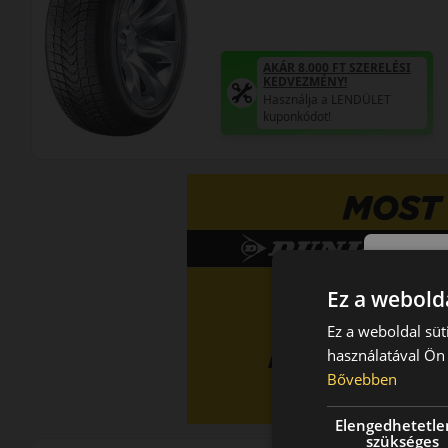
AKÁR 8.000 FT SZERELÉSI
KEDVEZMÉNY!
Használja a LENDÜLET
kuponkódot!
Ez a webolda
Ez a weboldal süt
használatával Ön 
Bővebben
Elengedhetetle
szükséges