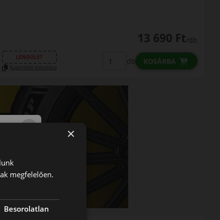
13 690 Ft
/db
LENDÜLET
db
KOSÁRBA
Kuponkód másolása
×
lunk
nak megfelelően.
Besorolatlan