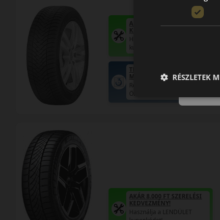
AKÁR 8.000 FT SZERELÉSI
KEDVEZMÉNY!
Használja a LENDÜLET
kuponkódot!
TRIPLA ELÉGEDETTSÉG
RÉSZLETEK M
MINŐSÉGI GARANCIA
Regisztráció után máris az
Öné!
AKÁR 8.000 FT SZERELÉSI
KEDVEZMÉNY!
Használja a LENDÜLET