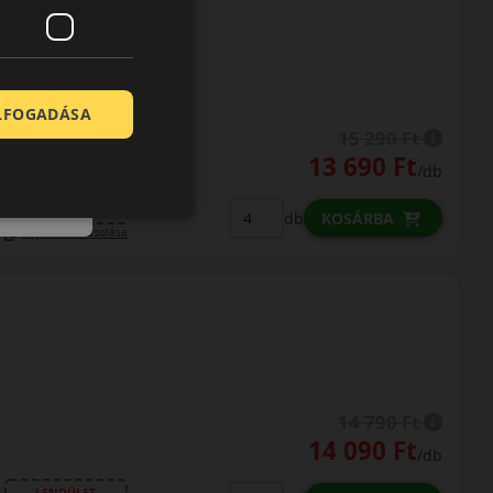
ELFOGADÁSA
15 290 Ft
13 690 Ft
/db
LENDÜLET
db
KOSÁRBA
Kuponkód másolása
14 790 Ft
14 090 Ft
/db