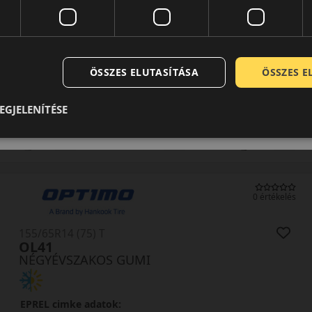
0 értékelés
165/70R14 (85) T
TA01 SeasonX XL
ÖSSZES ELUTASÍTÁSA
ÖSSZES 
NÉGYÉVSZAKOS GUMI
EGJELENÍTÉSE
EPREL cimke adatok:
0 értékelés
155/65R14 (75) T
OL41
NÉGYÉVSZAKOS GUMI
EPREL cimke adatok: