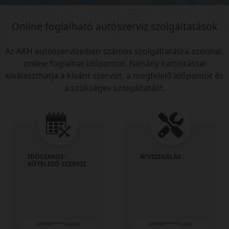
Online foglalható autószerviz szolgáltatások
Az AKH autószervizeiben számos szolgáltatásra azonnal,
online foglalhat időpontot. Néhány kattintással
kiválaszthatja a kívánt szervizt, a megfelelő időpontot és
a szükséges szolgáltatást.
IDŐSZAKOS-
ÁTVIZSGÁLÁS
KÖTELEZŐ SZERVIZ
IDŐPONTOT FOGLALOK
IDŐPONTOT FOGLALOK