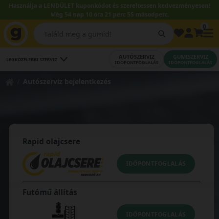
Használja a LENDÜLET kuponkódot és szereltessen kedvezményesen!
Még 54 nap 10 óra 21 perc 55 másodperc.
0
AUTÓSZERVIZ
GUMISZERVIZ
LEGKÖZELEBBI SZERVIZ
IDŐPONTFOGLALÁS
IDŐPONTFOGLALÁS
Autószerviz bejelentkezés
Rapid olajcsere
IDŐPONTFOGLALÁS
Futómű állítás
IDŐPONTFOGLALÁS