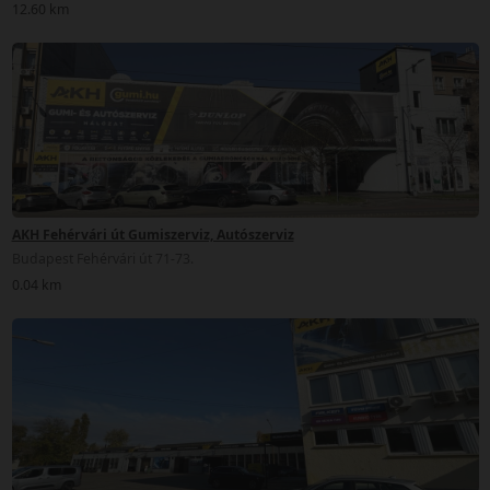
12.60 km
AKH Fehérvári út Gumiszerviz, Autószerviz
Budapest Fehérvári út 71-73.
0.04 km