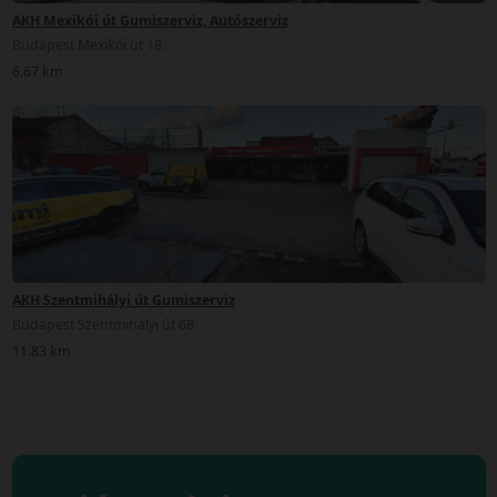
AKH Mexikói út Gumiszerviz, Autószerviz
Budapest Mexikói út 18.
6.67 km
AKH Szentmihályi út Gumiszerviz
Budapest Szentmihályi út 68
11.83 km