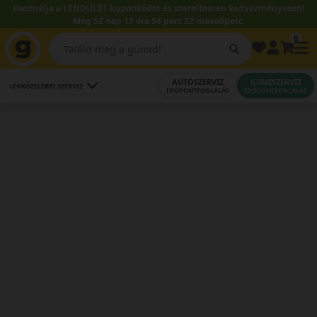
Használja a LENDÜLET kuponkódot és szereltessen kedvezményesen!
Még 52 nap 17 óra 54 perc 21 másodperc.
0
AUTÓSZERVIZ
GUMISZERVIZ
LEGKÖZELEBBI SZERVIZ
IDŐPONTFOGLALÁS
IDŐPONTFOGLALÁS