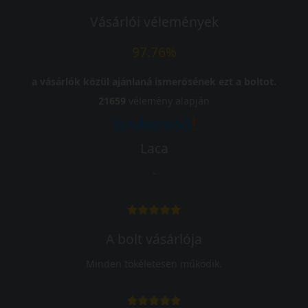
Vásárlói vélemények
97.76%
a vásárlók közül ajánlaná ismerősének ezt a boltot.
21659
vélemény alapján
Laca
-
A bolt vásárlója
Minden tökéletesen működik.