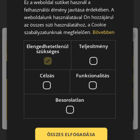
Ez a weboldal sütiket használ a
felhasználói élmény javítása érdekében. A
weboldalunk használatával Ön hozzájárul
Megrendelésszám
az összes süti használatához, a Cookie
szabályzatunknak megfelelően.
Bővebben
Rendelés azonosítása
Elengedhetetlenül
Teljesítmény
szükséges
Ez a funkció az (EU) 2023/2673 irányelv és a 45/2014. (II. 26.) Korm.
rendelet alapján kötelezően biztosított jog. Adatai kizárólag az
elállás ügyintézéséhez kezeljük.
Célzás
Funkcionalitás
Besorolatlan
ÖSSZES ELFOGADÁSA