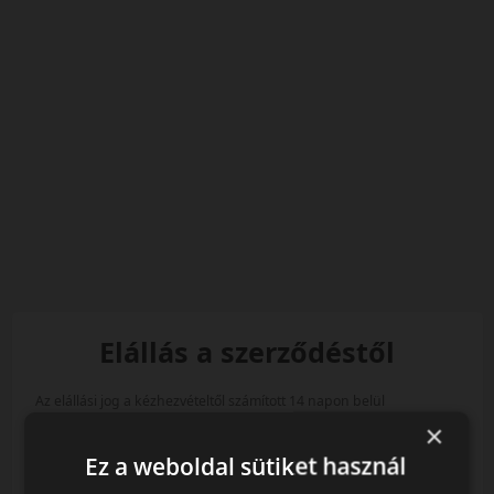
Elállás a szerződéstől
Az elállási jog a kézhezvételtől számított 14 napon belül
gyakorolható. Az azonosításhoz a rendelés visszaigazoló e-mailben
×
szereplő adatok szükségesek.
Ez a weboldal sütiket használ
Email cím