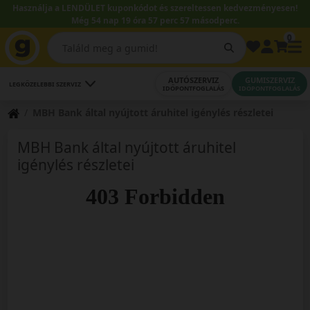
Használja a LENDÜLET kuponkódot és szereltessen kedvezményesen!
Még 54 nap 19 óra 57 perc 56 másodperc.
0
AUTÓSZERVIZ
GUMISZERVIZ
LEGKÖZELEBBI SZERVIZ
IDŐPONTFOGLALÁS
IDŐPONTFOGLALÁS
MBH Bank által nyújtott áruhitel igénylés részletei
MBH Bank által nyújtott áruhitel
igénylés részletei