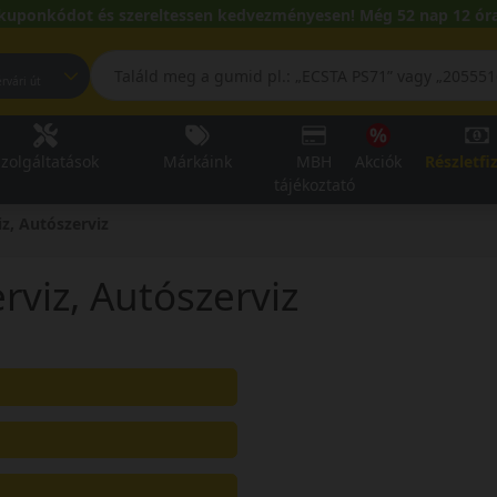
kuponkódot és szereltessen kedvezményesen! Még 52 nap 12 óra
pest, Fehérvári út
zolgáltatások
Márkáink
MBH
Akciók
Részletfi
tájékoztató
z, Autószerviz
viz, Autószerviz