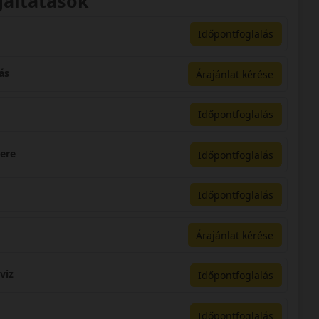
gáltatások
Időpontfoglalás
ás
Árajánlat kérése
Időpontfoglalás
sere
Időpontfoglalás
Időpontfoglalás
Árajánlat kérése
viz
Időpontfoglalás
Időpontfoglalás