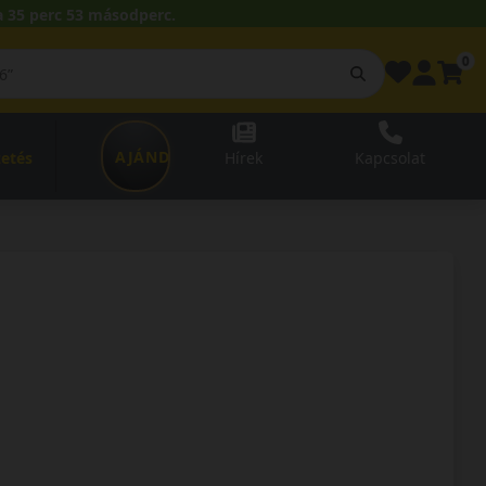
 35 perc 52 másodperc.
0
AJÁNDÉKUTALVÁNY
zetés
Hírek
Kapcsolat