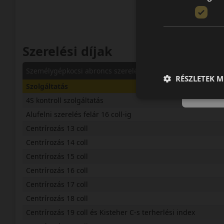
Szerelési díjak
Személygépkocsi abroncs szerelés - centírozás lemezfelni
RÉSZLETEK M
Szolgáltatás
4S kontroll szolgáltatás
Alufelni szerelés felár 16 coll-ig
Centrírozás 13 coll
Centrírozás 14 coll
Centrírozás 15 coll
Centrírozás 16 coll
Centrírozás 17 coll
Centrírozás 18 coll
Centrírozás 19 coll és Kisteher C-s terherlési index