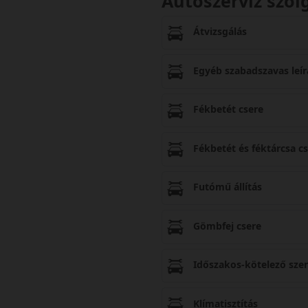
Autószerviz szol
Átvizsgálás
Egyéb szabadszavas leír
Fékbetét csere
Fékbetét és féktárcsa c
Futómű állítás
Gömbfej csere
Időszakos-kötelező szer
Klímatisztítás