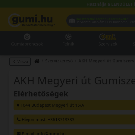
Használja a LENDÜLET 
Hol szeretné átvenni a termékeit?
Helyadatai alapján:
1119 Buda
Gumiabroncsok
Felnik
Szervizek
S
Szervizkereső
AKH Megyeri út Gumiszervi
Vissza
AKH Megyeri út Gumiszer
Elérhetőségek
1044 Budapest Megyeri út 15/A
Hívjon most: +3613713333
E-mail
: info@gumi.hu