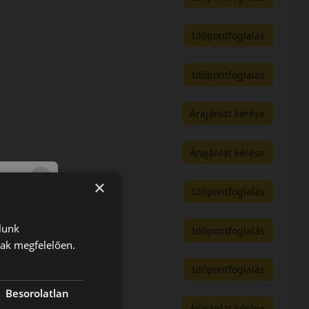
Időpontfoglalás
Időpontfoglalás
Árajánlat kérése
Árajánlat kérése
×
Időpontfoglalás
lunk
Időpontfoglalás
nak megfelelően.
usz
Időpontfoglalás
Besorolatlan
Árajánlat kérése