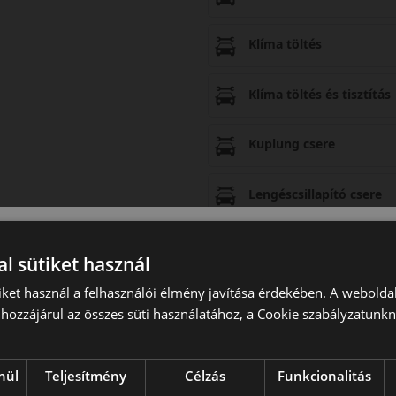
Klíma töltés
Klíma töltés és tisztítás
Kuplung csere
Lengéscsillapító csere
Rapid olajcsere
l sütiket használ
iket használ a felhasználói élmény javítása érdekében. A webolda
Rapid olajcsere extra
hozzájárul az összes süti használatához, a Cookie szabályzatunk
Rapid olajcsere extra pl
nül
Teljesítmény
Célzás
Funkcionalitás
Szilent csere