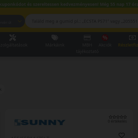
kuponkódot és szereltessen kedvezményesen! Még 55 nap 17 óra
pest, Fehérvári út
zolgáltatások
Márkáink
MBH
Akciók
Részletfi
tájékoztató
k
0 értékelés