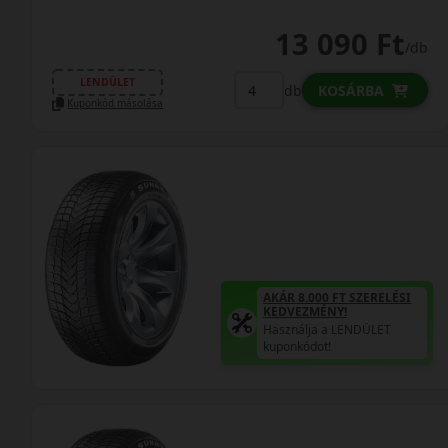
13 090 Ft
/db
LENDÜLET
db
KOSÁRBA
Kuponkód másolása
AKÁR 8.000 FT SZERELÉSI
KEDVEZMÉNY!
Használja a LENDÜLET
kuponkódot!