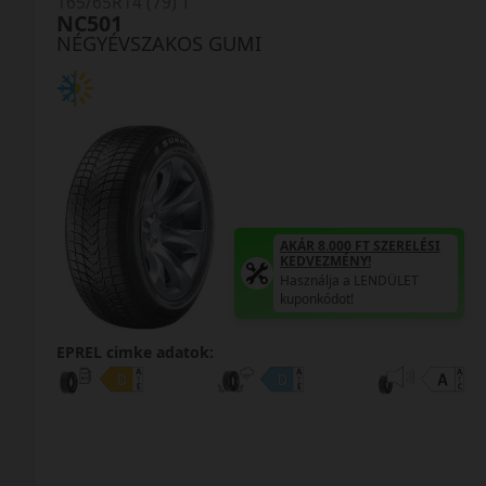
165/65R14 (79) T
NC501
NÉGYÉVSZAKOS GUMI
AKÁR 8.000 FT SZERELÉSI
KEDVEZMÉNY!
Használja a LENDÜLET
kuponkódot!
EPREL cimke adatok: