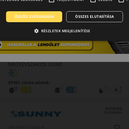
EPREL cimke adatok:
ÖSSZES ELFOGADÁSA
ÖSSZES ELUTASÍTÁSA
RÉSZLETEK MEGJELENÍTÉSE
0 értékelés
195/65R15 (91) H
NC501
NÉGYÉVSZAKOS GUMI
EPREL cimke adatok:
0 értékelés
185/65R15 (88) H