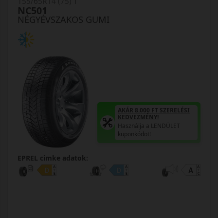
155/65R14 (75) T
NC501
NÉGYÉVSZAKOS GUMI
AKÁR 8.000 FT SZERELÉSI
KEDVEZMÉNY!
Használja a LENDÜLET
kuponkódot!
EPREL cimke adatok: