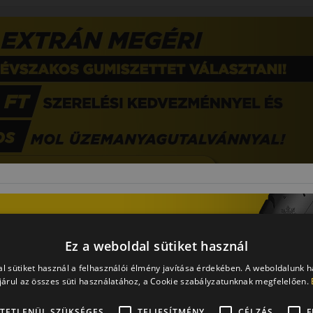
0 értékelés
Ez a weboldal sütiket használ
195/50R15 (82) V
l sütiket használ a felhasználói élmény javítása érdekében. A weboldalunk 
NC501
árul az összes süti használatához, a Cookie szabályzatunknak megfelelően.
NÉGYÉVSZAKOS GUMI
TETLENÜL SZÜKSÉGES
TELJESÍTMÉNY
CÉLZÁS
F