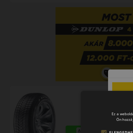
Ez a webolda
Ön hozzáj
AKÁR 8.000 FT SZERELÉSI
ELENGEDHE