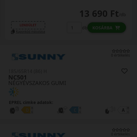
13 690 Ft
/db
LENDÜLET
db
KOSÁRBA
Kuponkód másolása
0 értékelés
185/65R14 (86) H
NC501
NÉGYÉVSZAKOS GUMI
EPREL cimke adatok:
0 értékelés