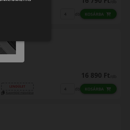
16 790 Ft
/db
LENDÜLET
db
KOSÁRBA
Kuponkód másolása
16 890 Ft
/db
LENDÜLET
db
KOSÁRBA
Kuponkód másolása