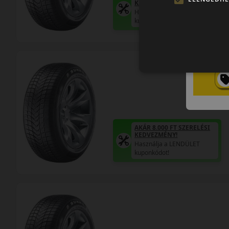
KEDVEZMÉNY!
Használja a LENDÜLET
kuponkódot!
AKÁR 8.000 FT SZERELÉSI
KEDVEZMÉNY!
Használja a LENDÜLET
kuponkódot!