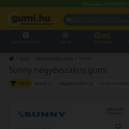
Használja a LENDÜLET 
Hol szeretné átvenni a termékeit?
Helyadatai alapján:
1119 Buda
Gumiabroncsok
Felnik
Szervizek
S
Gumi
Négyévszakos gumi
Sunny
Sunny négyévszakos gumi
Szűrők
Sunny
Négyévszakos
Akciós terméke
0 értékelés