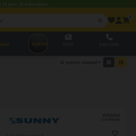
 55 perc 09 másodperc.
0
AJÁNDÉKUTALVÁNY
zetés
Hírek
Kapcsolat
0 értékelés