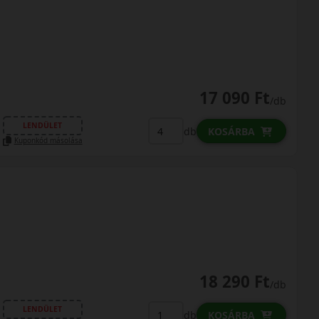
17 090 Ft
/db
LENDÜLET
db
KOSÁRBA
Kuponkód másolása
18 290 Ft
/db
LENDÜLET
db
KOSÁRBA