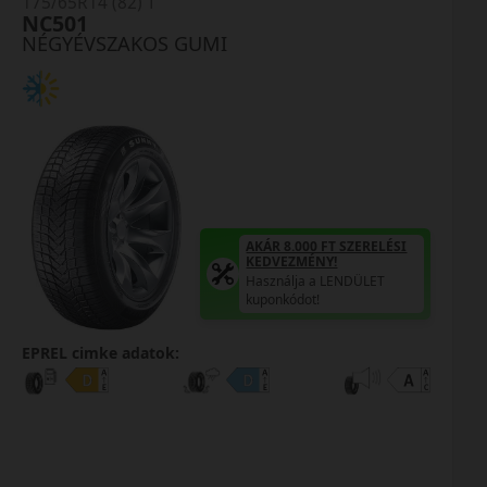
175/65R14 (82) T
NC501
NÉGYÉVSZAKOS GUMI
AKÁR 8.000 FT SZERELÉSI
KEDVEZMÉNY!
Használja a LENDÜLET
kuponkódot!
EPREL cimke adatok: