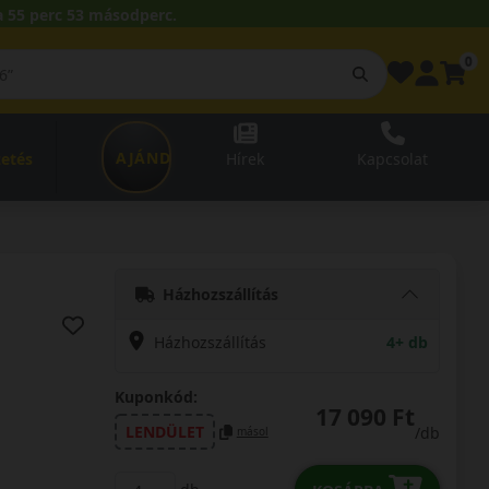
 55 perc 52 másodperc.
0
AJÁNDÉKUTALVÁNY
zetés
Hírek
Kapcsolat
Házhozszállítás
Házhozszállítás
4+ db
Kuponkód:
17 090 Ft
LENDÜLET
/db
másol