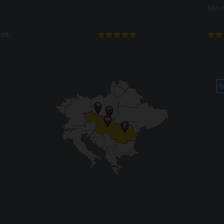
-
Mind
ot.