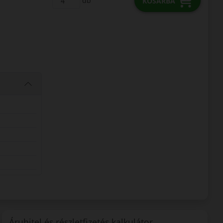
db
KOSÁRBA
Áruhitel és részletfizetés kalkulátor