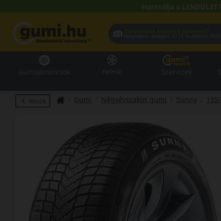
Használja a LENDÜLET 
Hol szeretné átvenni a termékeit?
Helyadatai alapján:
1119 Buda
Gumiabroncsok
Felnik
Szervizek
S
Gumi
Négyévszakos gumi
Sunny
195
Vissza