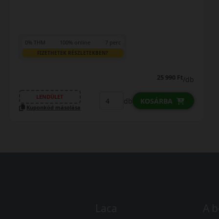
0% THM
100% online
7 perc
FIZETHETEK RÉSZLETEKBEN?
28 690 Ft
/db
LENDÜLET
db
KOSÁRBA
Kuponkód másolása
Laca
A b