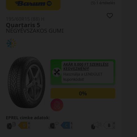
0 értékelés
195/60R15 (88) H
Crossclimate 2
NÉGYÉVSZAKOS GUMI
AKÁR 8.000 FT SZERELÉSI
KEDVEZMÉNY!
Használja a LENDÜLET
kuponkódot!
0%
EPREL cimke adatok: