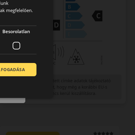
lunk
nak megfelelően.
Besorolatlan
ELFOGADÁSA
Figyelem a feltüntetett címke adatok tájékoztató
jellegűek. Előfordulhat, hogy még a korábbi EU-s
címkével ellátott abroncs kerül kiszállításra.