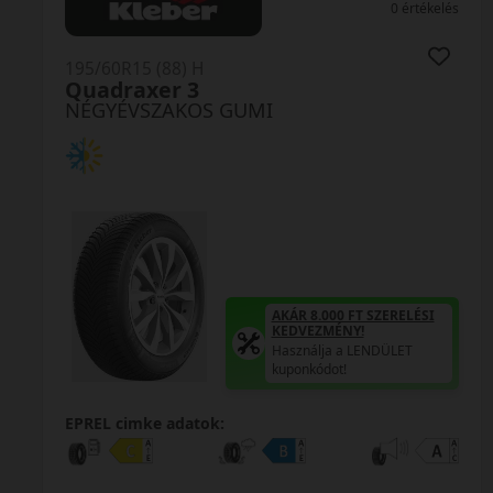
0 értékelés
195/60R15 (88) H
Celsius
NÉGYÉVSZAKOS GUMI
AKÁR 8.000 FT SZERELÉSI
KEDVEZMÉNY!
Használja a LENDÜLET
kuponkódot!
0%
EPREL cimke adatok: