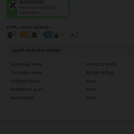
KEDVEZMÉNY!
Használja a LENDÜLET
kuponkódot!
EPREL cimke adatok:
Egyéb technikai adatok
Sebesség index
H (H=210 km/h)
Terhelési index
88 (88=560kg)
Erősített kivitel
Nem
Defekttűrő gumi
Nem
Peremvédő
Nem
19560R15HNC51B