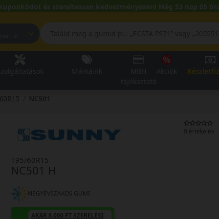
kuponkódot és szereltessen kedvezményesen! Még 53 nap 05 óra
pest, Fehérvári út
zolgáltatások
Márkáink
MBH
Akciók
Részletfi
tájékoztató
/60R15
NC501
0 értékelés
195/60R15
NC501 H
NÉGYÉVSZAKOS GUMI
AKÁR 8.000 FT SZERELÉSI