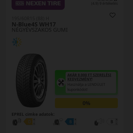
0 értékelés
195/60R15 (88) H
AS210
NÉGYÉVSZAKOS GUMI
AKÁR 8.000 FT SZERELÉSI
KEDVEZMÉNY!
Használja a LENDÜLET
kuponkódot!
0%
EPREL cimke adatok: