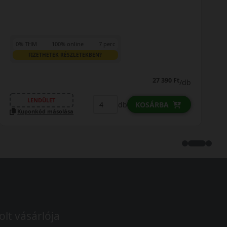
0% THM
100% online
7 perc
FIZETHETEK RÉSZLETEKBEN?
38 290 Ft
/db
LENDÜLET
db
KOSÁRBA
Kuponkód másolása
olt vásárlója