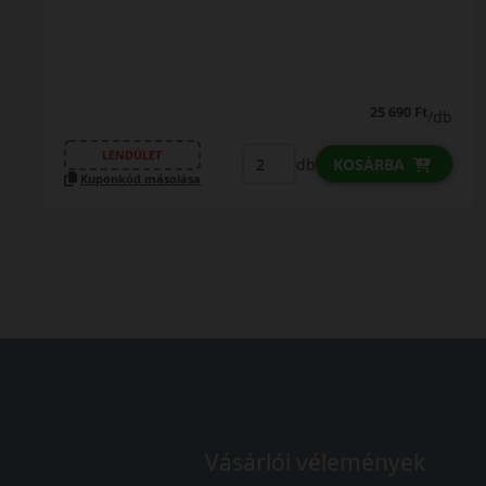
0% THM
100% online
7 perc
FIZETHETEK RÉSZLETEKBEN?
27 690 Ft
/db
LENDÜLET
db
KOSÁRBA
Kuponkód másolása
Vásárlói vélemények