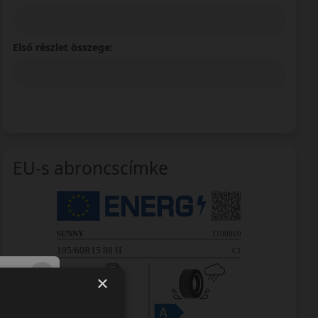
Első részlet összege:
EU-s abroncscímke
×