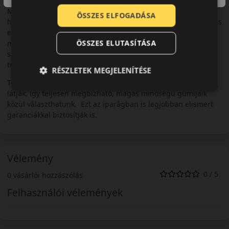
Mi sem mutatja jobban a világszintű elismertséget, mint az,
ÖSSZES ELFOGADÁSA
hogy a márkát már Nyugat-Európában és Észak-Amerikában is
előszeretettel használják. Széles termékpalettájukon szinte
ÖSSZES ELUTASÍTÁSA
minden járműhöz találunk téli-, illetve nyárigumikat is – a
személyautóktól kezdve, a luxusautókon át, egészen a
teherautókig.
RÉSZLETEK MEGJELENÍTÉSE
Technológiai újításaikat a piac vezérelte lehetőségekben
látják, így teljesen megbízható, magas minőségű gumijaik
közül választhatunk. Ezt az iparágban is legjobban elismert
garanciákkal biztosítják is.
Vélemény
0 / 5
0 vásárlói hozzászólás
Felhasználói vélemények