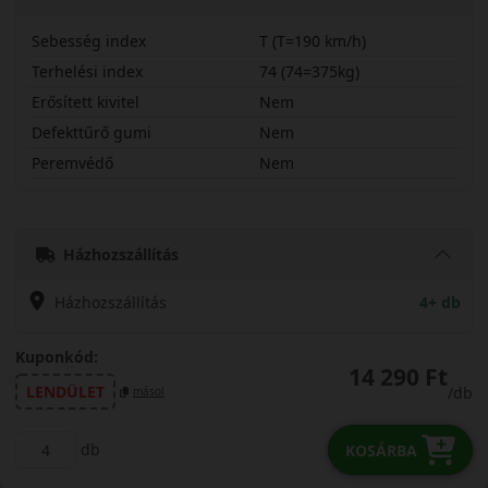
Sebesség index
T (T=190 km/h)
Terhelési index
74 (74=375kg)
Erősített kivitel
Nem
Defekttűrő gumi
Nem
Peremvédő
Nem
15560R15TRA03
Házhozszállítás
Házhozszállítás
4+ db
Kuponkód:
14 290 Ft
LENDÜLET
/db
másol
db
KOSÁRBA