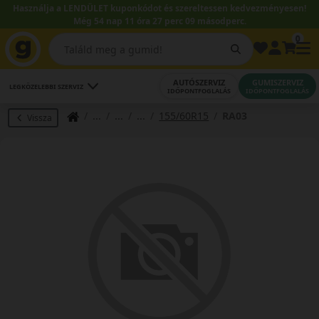
Használja a LENDÜLET kuponkódot és szereltessen kedvezményesen!
Még 54 nap 11 óra 27 perc 09 másodperc.
0
AUTÓSZERVIZ
GUMISZERVIZ
LEGKÖZELEBBI SZERVIZ
IDŐPONTFOGLALÁS
IDŐPONTFOGLALÁS
155/60R15
RA03
Vissza