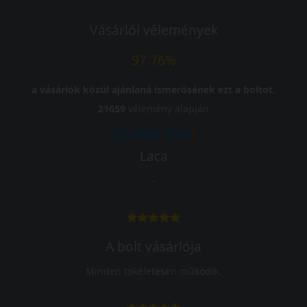
Vásárlói vélemények
97.76%
a vásárlók közül ajánlaná ismerősének ezt a boltot.
21659
vélemény alapján
Laca
-
A bolt vásárlója
Minden tökéletesen működik.