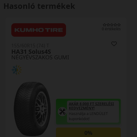
Hasonló termékek
0 értékelés
155/60R15 (74) T
AS210
NÉGYÉVSZAKOS GUMI
AKÁR 8.000 FT SZERELÉSI
KEDVEZMÉNY!
Használja a LENDÜLET
kuponkódot!
0%