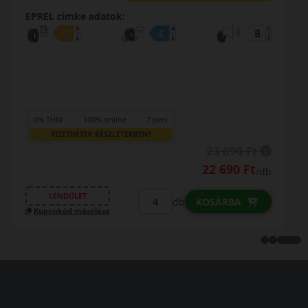
EPREL cimke adatok:
0% THM
100% online
7 perc
FIZETHETEK RÉSZLETEKBEN?
26 490 Ft
/db
LENDÜLET
db
KOSÁRBA
Kuponkód másolása