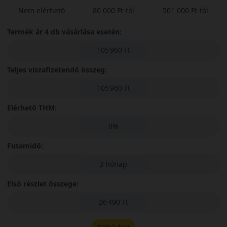
Nem elérhető
80 000 Ft-tól
501 000 Ft-tól
Termék ár 4 db vásárlása esetén:
105 960 Ft
Teljes viszafizetendő összeg:
105 960 Ft
Elérhető THM:
0%
Futamidő:
3 hónap
Első részlet összege:
26 490 Ft