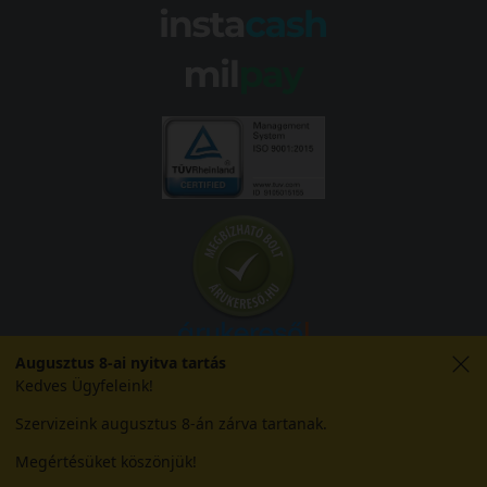
Augusztus 8-ai nyitva tartás
Kedves Ügyfeleink!
Szervizeink augusztus 8-án zárva tartanak.
© 2026 Abroncs Kereskedőház Kft. | gumi.hu - Rendeléstől
Megértésüket köszönjük!
szerelésig™