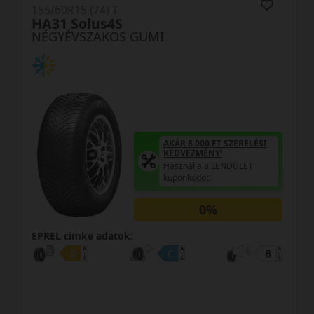
155/60R15 (74) T
HA31 Solus4S
NÉGYÉVSZAKOS GUMI
AKÁR 8.000 FT SZERELÉSI
KEDVEZMÉNY!
Használja a LENDÜLET
kuponkódot!
0%
EPREL cimke adatok: