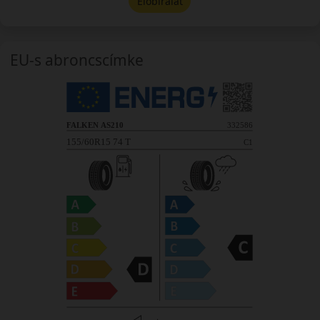
Előbírálat
EU-s abroncscímke