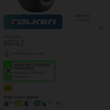
0 értékelés
155/60R15
AS210 T
NÉGYÉVSZAKOS GUMI
AKÁR 8.000 FT SZERELÉSI
KEDVEZMÉNY!
Használja a LENDÜLET
kuponkódot!
0%
EPREL cimke adatok: