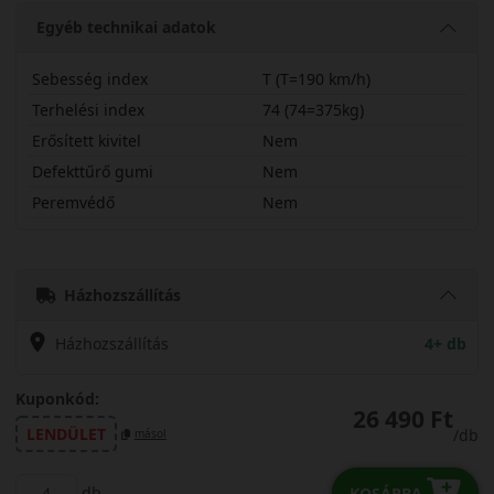
Egyéb technikai adatok
Sebesség index
T (T=190 km/h)
Terhelési index
74 (74=375kg)
Erősített kivitel
Nem
Defekttűrő gumi
Nem
Peremvédő
Nem
15560R15TAS21
Házhozszállítás
Házhozszállítás
4+ db
Kuponkód:
26 490 Ft
LENDÜLET
/db
másol
db
KOSÁRBA