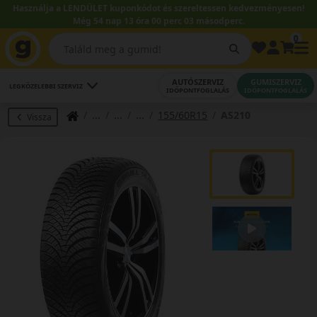
Használja a LENDÜLET kuponkódot és szereltessen kedvezményesen!
Még 54 nap 13 óra 00 perc 03 másodperc.
0
AUTÓSZERVIZ
GUMISZERVIZ
LEGKÖZELEBBI SZERVIZ
IDŐPONTFOGLALÁS
IDŐPONTFOGLALÁS
155/60R15
AS210
Vissza