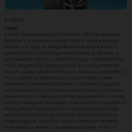
A márka
Falken
A Falken Gumiabroncsgyártó Vállalatot 1983-ban alapította
Japánban a Sumitomo Gumiipari Vállalat. A cég elsődleges
feladata volt, hogy az addig főként Észak-Amerikai piacra
gyártott kitűnő Sumitomo gumiabroncsokat új név alatt, a
hazai vásárlók számára is elérhetővé tegye. Kezdetben Ohtsu
néven forgalmazták autógumiijaikat, és komoly elismerést
vívtak ki a japán vásárlók körében. A japán piac meghódítása
után a vállalat új babérokra tört, és beindította a Falken
abroncsok forgalmazását világszerte. A kifinomult gyártási
technológiának és a világszerte elismert japán precizitásnak
köszönhetően a Falken gumik közép kategóriás árért cserébe,
prémium kategóriás minőséget, és teljesítményt nyújtanak. A
fejlett gyártási eljárásoknak és a folyamatos innovációnak
köszönhetően a Falken gumik valódi versenytársai nem a
közép kategóriás abroncsok, hanem a prémium termékek
(mint például a Michelin, Bridgestone, Dunlop, Pirelli). A