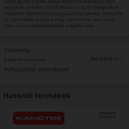
Falken gumik ár/érték aránya felülmúlja valamennyi felső
kategóriás terméket. Kitűnő választás a közép kategóriában
magasabb teljesítményre vágyó autósok számára. Terepjárók
és SUV-k ideális gumija. A nagy teljesítményű sport autók,
luxus limuzinok kategóriájában a legjobb vétel.
Vélemény
0 / 5
0 vásárlói hozzászólás
Felhasználói vélemények
Hasonló termékek
0 értékelés