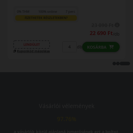
0% THM
100% online
7 perc
FIZETHETEK RÉSZLETEKBEN?
23 090 Ft
22 690 Ft
/db
LENDÜLET
db
KOSÁRBA
Kuponkód másolása
Vásárlói vélemények
97.76%
a vásárlók közül ajánlaná ismerősének ezt a boltot.