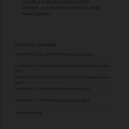
tartozik a kiváló aquaplaning elleni
védelem, a rövid nedves fékút és a stabil
havas tapadás.
Elérhető méretek
FALKEN AS210 XL 205/55R17 Négyévszakos gumi
FALKEN AS210 EUROALLSEASON 185/60R14 Négyévszakos
gumi
FALKEN AS210 EUROALLSEASON 185/65R14 Négyévszakos
gumi
FALKEN AS210 165/70R14 Négyévszakos gumi
FALKEN AS210 175/65R14 Négyévszakos gumi
További méretek