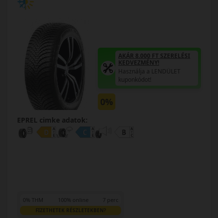
AKÁR 8.000 FT SZERELÉSI
KEDVEZMÉNY!
Használja a LENDÜLET
kuponkódot!
0%
EPREL cimke adatok:
0% THM
100% online
7 perc
FIZETHETEK RÉSZLETEKBEN?