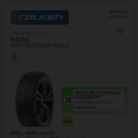
0 értékelés
195/65R15 (91) H
AS210
NÉGYÉVSZAKOS GUMI
AKÁR 8.000 FT SZERELÉSI
KEDVEZMÉNY!
Használja a LENDÜLET
kuponkódot!
0%
EPREL cimke adatok: