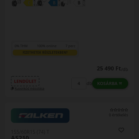
0% THM
100% online
7 perc
FIZETHETEK RÉSZLETEKBEN?
25 490 Ft
/db
LENDÜLET
KOSÁRBA
db
Kuponkód másolása
0 értékelés
155/60R15 (74) T
AS210