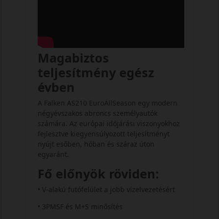
Magabiztos
teljesítmény egész
évben
A Falken AS210 EuroAllSeason egy modern
négyévszakos abroncs személyautók
számára. Az európai időjárási viszonyokhoz
fejlesztve kiegyensúlyozott teljesítményt
nyújt esőben, hóban és száraz úton
egyaránt.
Fő előnyök röviden:
• V‑alakú futófelület a jobb vízelvezetésért
• 3PMSF és M+S minősítés