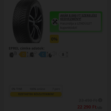
AKÁR 8.000 FT SZERELÉSI
KEDVEZMÉNY!
Használja a LENDÜLET
kuponkódot!
0%
EPREL cimke adatok:
0% THM
100% online
7 perc
FIZETHETEK RÉSZLETEKBEN?
23 490 Ft
22 290 Ft
/db