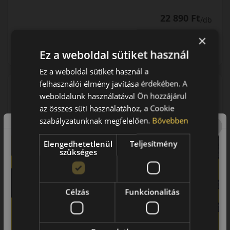
22 890 Ft
/db
×
LENDÜLET
KOSÁRBA
db
Ez a weboldal sütiket használ
Kuponkód másolása
Ez a weboldal sütiket használ a
felhasználói élmény javítása érdekében. A
weboldalunk használatával Ön hozzájárul
0 értékelés
az összes süti használatához, a Cookie
szabályzatunknak megfelelően.
Bővebben
185/60R14 (82) H
AS210 Euroallseason
NÉGYÉVSZAKOS GUMI
Elengedhetetlenül
Teljesítmény
szükséges
Célzás
Funkcionalitás
AKÁR 8.000 FT SZERELÉSI
KEDVEZMÉNY!