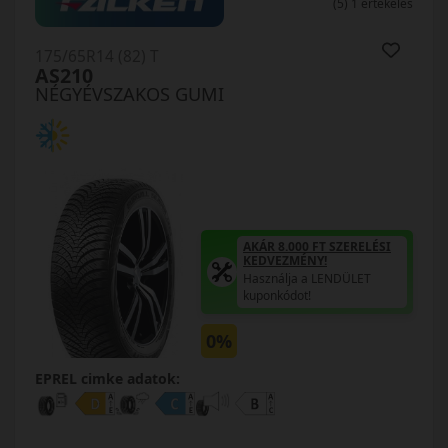
(5) 1 értékelés
175/65R14 (82) T
AS210
NÉGYÉVSZAKOS GUMI
AKÁR 8.000 FT SZERELÉSI
KEDVEZMÉNY!
Használja a LENDÜLET
kuponkódot!
0%
EPREL cimke adatok: