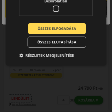
Besorolatlan
Használja a LENDÜLET
kuponkódot!
0%
ÖSSZES ELFOGADÁSA
EPREL cimke adatok:
ÖSSZES ELUTASÍTÁSA
RÉSZLETEK MEGJELENÍTÉSE
0% THM
100% online
7 perc
FIZETHETEK RÉSZLETEKBEN?
24 790 Ft
/db
LENDÜLET
KOSÁRBA
db
Kuponkód másolása