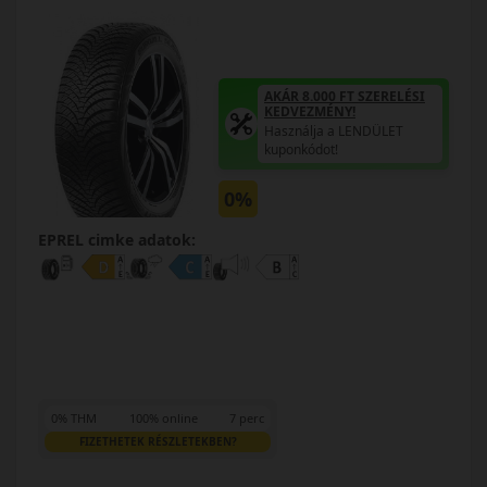
AKÁR 8.000 FT SZERELÉSI
KEDVEZMÉNY!
Használja a LENDÜLET
kuponkódot!
0%
EPREL cimke adatok:
0% THM
100% online
7 perc
FIZETHETEK RÉSZLETEKBEN?