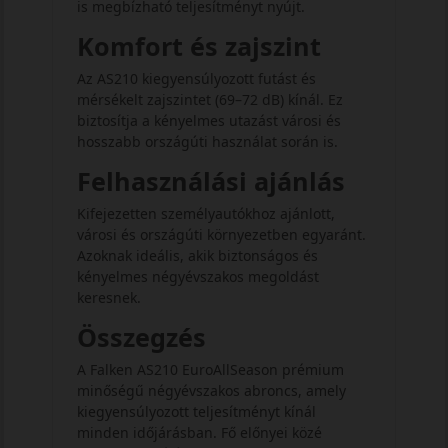
is megbízható teljesítményt nyújt.
Komfort és zajszint
Az AS210 kiegyensúlyozott futást és
mérsékelt zajszintet (69–72 dB) kínál. Ez
biztosítja a kényelmes utazást városi és
hosszabb országúti használat során is.
Felhasználási ajánlás
Kifejezetten személyautókhoz ajánlott,
városi és országúti környezetben egyaránt.
Azoknak ideális, akik biztonságos és
kényelmes négyévszakos megoldást
keresnek.
Összegzés
A Falken AS210 EuroAllSeason prémium
minőségű négyévszakos abroncs, amely
kiegyensúlyozott teljesítményt kínál
minden időjárásban. Fő előnyei közé