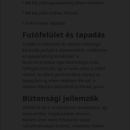
• 8%-kal jobb aquaplaning elleni védelem
• 6%-kal jobb nedves fékezés
• Stabil havas tapadás
Futófelület és tapadás
V‑alakú futófelülete és változó mélységű
barázdái javítják a vízelvezetést, csökkentve
az aquaplaning kockázatát. A
Multi‑Directional Sipe technológia erős
hófogást biztosít, így a havas úton is stabil
marad. Az előző generációhoz képest az
aquaplaning elleni védelem 8%-kal, a
nedves fékezési teljesítmény 6%-kal javult.
Biztonsági jellemzők
3PMSF és M+S minősítéssel rendelkezik, így
teljes értékű négyévszakos abroncs.
Nedves úton rövid fékutat és stabil
irányíthatóságot biztosít, miközben hóban