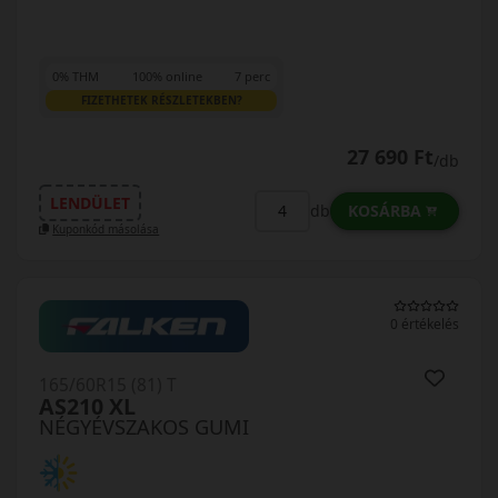
0% THM
100% online
7 perc
FIZETHETEK RÉSZLETEKBEN?
27 690 Ft
/db
LENDÜLET
KOSÁRBA
db
Kuponkód másolása
0 értékelés
165/60R15 (81) T
AS210 XL
NÉGYÉVSZAKOS GUMI