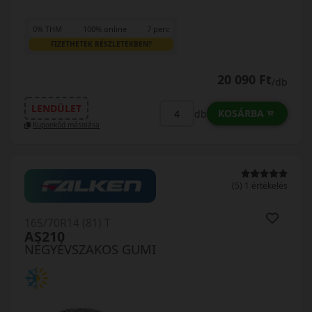
0% THM
100% online
7 perc
FIZETHETEK RÉSZLETEKBEN?
20 090 Ft
/db
LENDÜLET
KOSÁRBA
db
Kuponkód másolása
(5) 1 értékelés
165/70R14 (81) T
AS210
NÉGYÉVSZAKOS GUMI