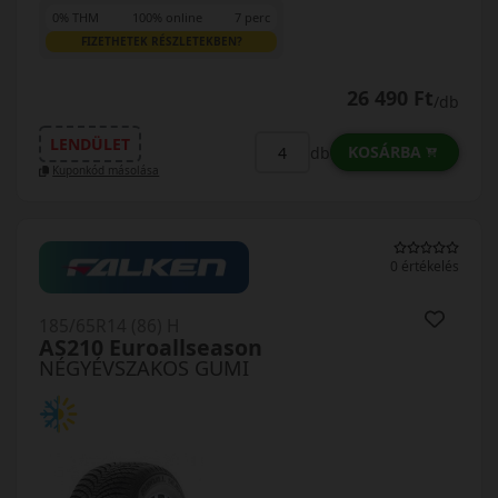
0% THM
100% online
7 perc
FIZETHETEK RÉSZLETEKBEN?
26 490 Ft
/db
LENDÜLET
KOSÁRBA
db
Kuponkód másolása
0 értékelés
185/65R14 (86) H
AS210 Euroallseason
NÉGYÉVSZAKOS GUMI