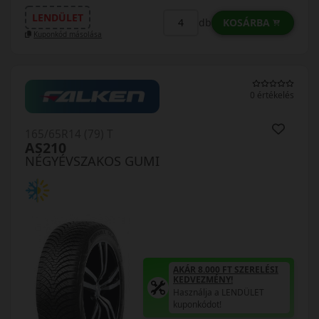
LENDÜLET
KOSÁRBA
db
Kuponkód másolása
0 értékelés
165/65R14 (79) T
AS210
NÉGYÉVSZAKOS GUMI
AKÁR 8.000 FT SZERELÉSI
KEDVEZMÉNY!
Használja a LENDÜLET
kuponkódot!