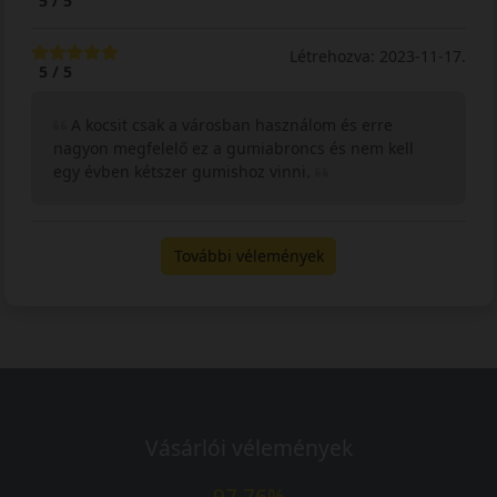
5 / 5
Létrehozva: 2023-11-17.
5 / 5
A kocsit csak a városban használom és erre
nagyon megfelelő ez a gumiabroncs és nem kell
egy évben kétszer gumishoz vinni.
További vélemények
Vásárlói vélemények
97.76%