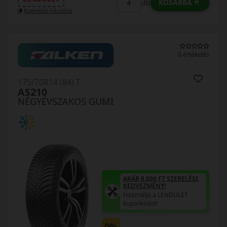
KOSÁRBA
db
Kuponkód másolása
0 értékelés
175/70R14 (84) T
AS210
NÉGYÉVSZAKOS GUMI
AKÁR 8.000 FT SZERELÉSI
KEDVEZMÉNY!
Használja a LENDÜLET
kuponkódot!
0%