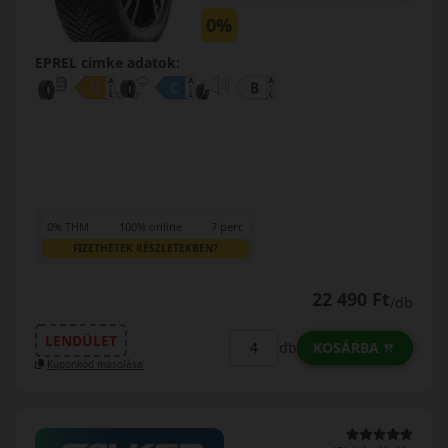
0%
EPREL cimke adatok:
0% THM
100% online
7 perc
FIZETHETEK RÉSZLETEKBEN?
22 490 Ft
/db
LENDÜLET
KOSÁRBA
db
Kuponkód másolása