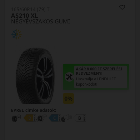
165/60R14 (79) T
AS210 XL
NÉGYÉVSZAKOS GUMI
AKÁR 8.000 FT SZERELÉSI
KEDVEZMÉNY!
Használja a LENDÜLET
kuponkódot!
0%
EPREL cimke adatok: