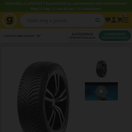
Használja a LENDÜLET kuponkódot és szereltessen kedvezményesen!
Még 53 nap 11 óra 30 perc 12 másodperc.
0
AUTÓSZERVIZ
GUMISZERVIZ
LEGKÖZELEBBI SZERVIZ
IDŐPONTFOGLALÁS
IDŐPONTFOGLALÁS