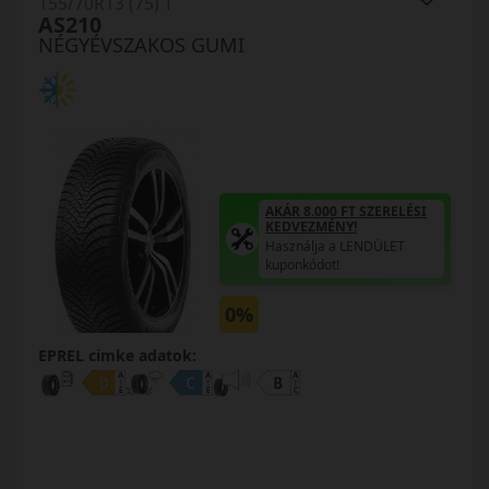
155/70R13 (75) T
AS210
NÉGYÉVSZAKOS GUMI
AKÁR 8.000 FT SZERELÉSI
KEDVEZMÉNY!
Használja a LENDÜLET
kuponkódot!
0%
EPREL cimke adatok: