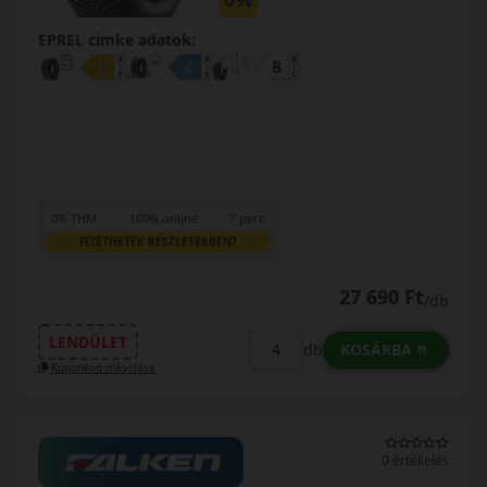
EPREL cimke adatok:
0% THM
100% online
7 perc
FIZETHETEK RÉSZLETEKBEN?
27 690 Ft
/db
LENDÜLET
KOSÁRBA
db
Kuponkód másolása
0 értékelés