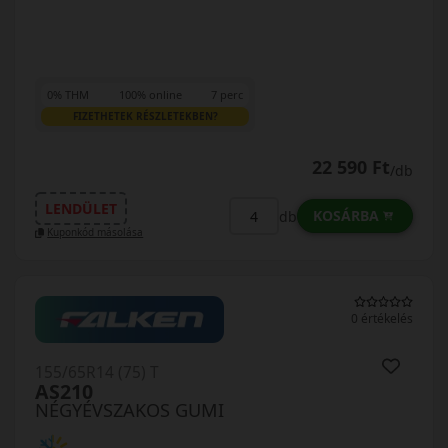
0% THM
100% online
7 perc
FIZETHETEK RÉSZLETEKBEN?
22 590 Ft
/db
LENDÜLET
KOSÁRBA
db
Kuponkód másolása
0 értékelés
155/65R14 (75) T
AS210
NÉGYÉVSZAKOS GUMI