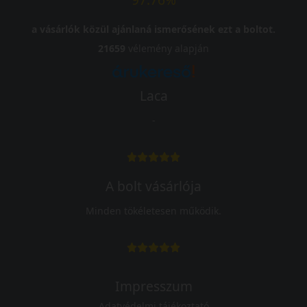
a vásárlók közül ajánlaná ismerősének ezt a boltot.
21659
vélemény alapján
Laca
-
A bolt vásárlója
Minden tökéletesen működik.
Impresszum
Adatvédelmi tájékoztató