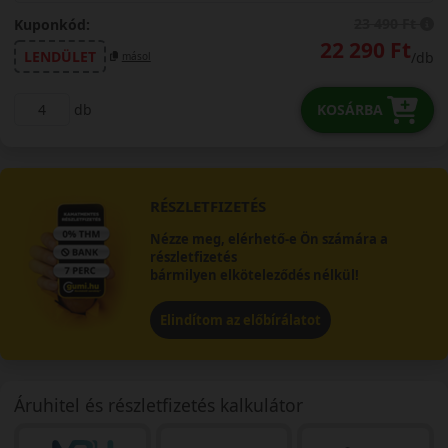
23 490 Ft
Kuponkód:
22 290 Ft
LENDÜLET
/db
másol
db
KOSÁRBA
RÉSZLETFIZETÉS
Nézze meg, elérhető-e Ön számára a
részletfizetés
bármilyen elköteleződés nélkül!
Elindítom az előbírálatot
Áruhitel és részletfizetés kalkulátor