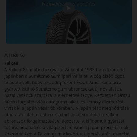
A márka
Falken
A Falken Gumiabroncsgyártó Vállalatot 1983-ban alapította
Japánban a Sumitomo Gumiipari Vállalat. A cég elsődleges
feladata volt, hogy az addig főként Észak-Amerikai piacra
gyártott kitűnő Sumitomo gumiabroncsokat új név alatt, a
hazai vásárlók számára is elérhetővé tegye. Kezdetben Ohtsu
néven forgalmazták autógumiijaikat, és komoly elismerést
vívtak ki a japán vásárlók körében. A japán piac meghódítása
után a vállalat új babérokra tört, és beindította a Falken
abroncsok forgalmazását világszerte. A kifinomult gyártási
technológiának és a világszerte elismert japán precizitásnak
köszönhetően a Falken gumik közép kategóriás árért cserébe,