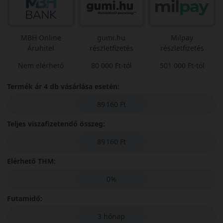
MBH Online
gumi.hu
Milpay
Áruhitel
részletfizetés
részletfizetés
Nem elérhető
80 000 Ft-tól
501 000 Ft-tól
Termék ár 4 db vásárlása esetén:
89 160 Ft
Teljes viszafizetendő összeg:
89 160 Ft
Elérhető THM:
0%
Futamidő:
3 hónap