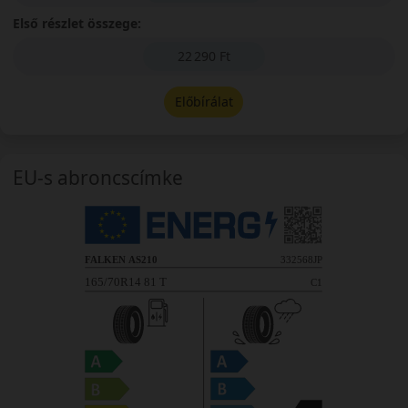
Első részlet összege:
22 290 Ft
Előbírálat
EU-s abroncscímke