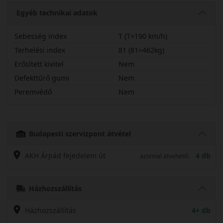
Egyéb technikai adatok
Sebesség index
T (T=190 km/h)
Terhelési index
81 (81=462kg)
Erősített kivitel
Nem
Defekttűrő gumi
Nem
Peremvédő
Nem
16570R14TAS21J
Budapesti szervizpont átvétel
AKH Árpád fejedelem út
4 db
azonnal átvehető:
Házhozszállítás
Házhozszállítás
4+ db