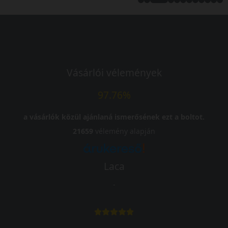
Vásárlói vélemények
97.76%
a vásárlók közül ajánlaná ismerősének ezt a boltot.
21659
vélemény alapján
Laca
-