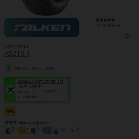
(5) 1 értékelés
165/70R14
AS210 T
NÉGYÉVSZAKOS GUMI
AKÁR 8.000 FT SZERELÉSI
KEDVEZMÉNY!
Használja a LENDÜLET
kuponkódot!
0%
EPREL cimke adatok: