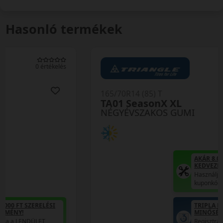
Hasonló termékek
0 értékelés
165/70R14 (85) T
TA01 SeasonX XL
NÉGYÉVSZAKOS GUMI
AKÁR 8.000 FT SZERELÉSI
KEDVEZMÉNY!
Használja a LENDÜLET
kuponkódot!
TRIPLA ELÉGEDETTSÉG
MINŐSÉGI GARANCIA
Regisztráció után máris az