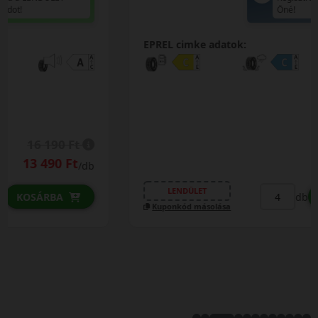
Öné!
EPREL cimke adatok:
15 290 Ft
13 690 Ft
/db
LENDÜLET
db
KOSÁRBA
Kuponkód másolása