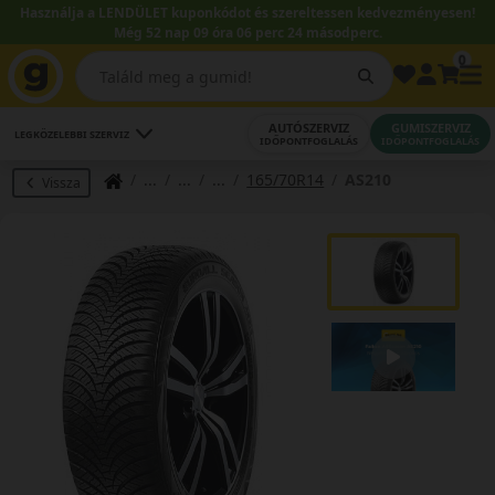
Használja a LENDÜLET kuponkódot és szereltessen kedvezményesen!
Még 52 nap 09 óra 06 perc 23 másodperc.
0
AUTÓSZERVIZ
GUMISZERVIZ
LEGKÖZELEBBI SZERVIZ
IDŐPONTFOGLALÁS
IDŐPONTFOGLALÁS
165/70R14
AS210
Vissza