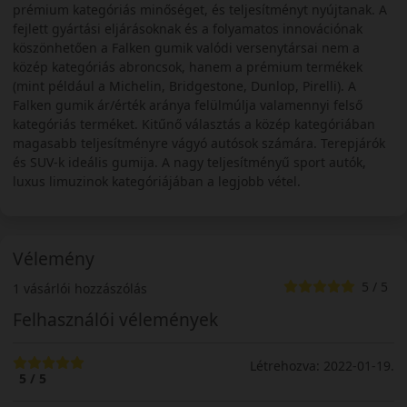
prémium kategóriás minőséget, és teljesítményt nyújtanak. A
fejlett gyártási eljárásoknak és a folyamatos innovációnak
köszönhetően a Falken gumik valódi versenytársai nem a
közép kategóriás abroncsok, hanem a prémium termékek
(mint például a Michelin, Bridgestone, Dunlop, Pirelli). A
Falken gumik ár/érték aránya felülmúlja valamennyi felső
kategóriás terméket. Kitűnő választás a közép kategóriában
magasabb teljesítményre vágyó autósok számára. Terepjárók
és SUV-k ideális gumija. A nagy teljesítményű sport autók,
luxus limuzinok kategóriájában a legjobb vétel.
Vélemény
5 / 5
1 vásárlói hozzászólás
Felhasználói vélemények
Létrehozva: 2022-01-19.
5 / 5