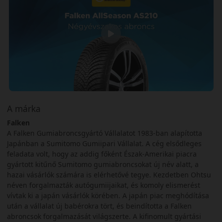
A márka
Falken
A Falken Gumiabroncsgyártó Vállalatot 1983-ban alapította
Japánban a Sumitomo Gumiipari Vállalat. A cég elsődleges
feladata volt, hogy az addig főként Észak-Amerikai piacra
gyártott kitűnő Sumitomo gumiabroncsokat új név alatt, a
hazai vásárlók számára is elérhetővé tegye. Kezdetben Ohtsu
néven forgalmazták autógumiijaikat, és komoly elismerést
vívtak ki a japán vásárlók körében. A japán piac meghódítása
után a vállalat új babérokra tört, és beindította a Falken
abroncsok forgalmazását világszerte. A kifinomult gyártási