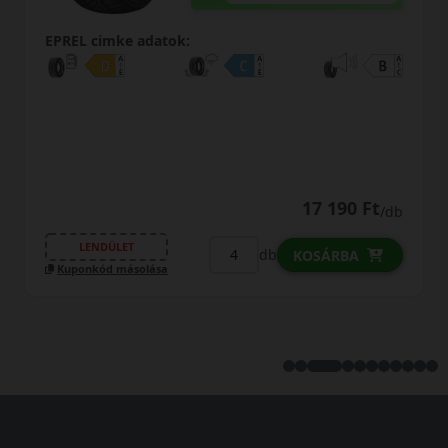
EPREL cimke adatok:
17 190 Ft
/db
LENDÜLET
db
KOSÁRBA
Kuponkód másolása