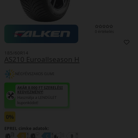
0 értékelés
185/60R14
AS210 Euroallseason H
NÉGYÉVSZAKOS GUMI
AKÁR 8.000 FT SZERELÉSI
KEDVEZMÉNY!
Használja a LENDÜLET
kuponkódot!
0%
EPREL cimke adatok: