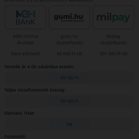
MBH Online
gumi.hu
Milpay
Áruhitel
részletfizetés
részletfizetés
Nem elérhető
80 000 Ft-tól
501 000 Ft-tól
Termék ár 4 db vásárlása esetén:
99 160 Ft
Teljes viszafizetendő összeg:
99 160 Ft
Elérhető THM:
0%
Futamidő: