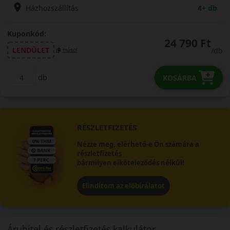
Házhozszállítás
4+ db
Kuponkód:
24 790 Ft
LENDÜLET
/db
másol
db
KOSÁRBA
RÉSZLETFIZETÉS
Nézze meg, elérhető-e Ön számára a
részletfizetés
bármilyen elköteleződés nélkül!
Elindítom az előbírálatot
Áruhitel és részletfizetés kalkulátor