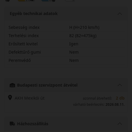
Egyéb technikai adatok
Sebesség index
H (H=210 km/h)
Terhelési index
82 (82=475kg)
Erősített kivitel
Igen
Defekttűrő gumi
Nem
Peremvédő
Nem
18560R14HAS21
Budapesti szervizpont átvétel
AKH Mexikói út
2 db
azonnal átvehető:
várható beérkezés:
2026.08.11.
Házhozszállítás