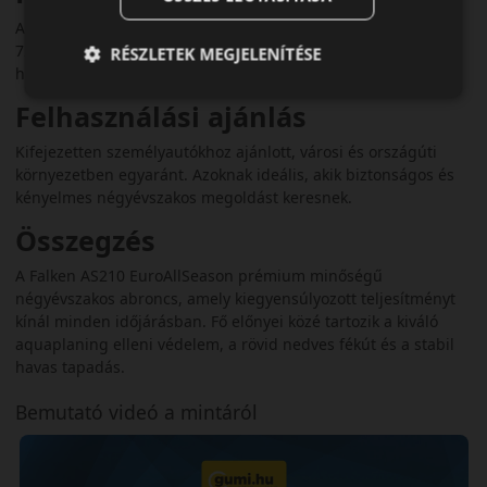
Az AS210 kiegyensúlyozott futást és mérsékelt zajszintet (69–
72 dB) kínál. Ez biztosítja a kényelmes utazást városi és
RÉSZLETEK MEGJELENÍTÉSE
hosszabb országúti használat során is.
Felhasználási ajánlás
Kifejezetten személyautókhoz ajánlott, városi és országúti
környezetben egyaránt. Azoknak ideális, akik biztonságos és
kényelmes négyévszakos megoldást keresnek.
Összegzés
A Falken AS210 EuroAllSeason prémium minőségű
négyévszakos abroncs, amely kiegyensúlyozott teljesítményt
kínál minden időjárásban. Fő előnyei közé tartozik a kiváló
aquaplaning elleni védelem, a rövid nedves fékút és a stabil
havas tapadás.
Bemutató videó a mintáról