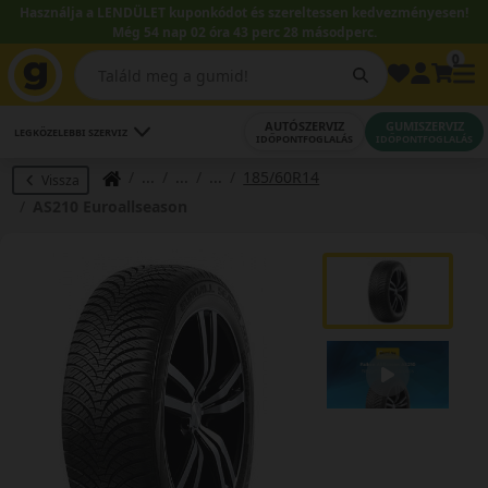
Használja a LENDÜLET kuponkódot és szereltessen kedvezményesen!
Még 54 nap 02 óra 43 perc 28 másodperc.
0
AUTÓSZERVIZ
GUMISZERVIZ
LEGKÖZELEBBI SZERVIZ
IDŐPONTFOGLALÁS
IDŐPONTFOGLALÁS
185/60R14
Vissza
AS210 Euroallseason