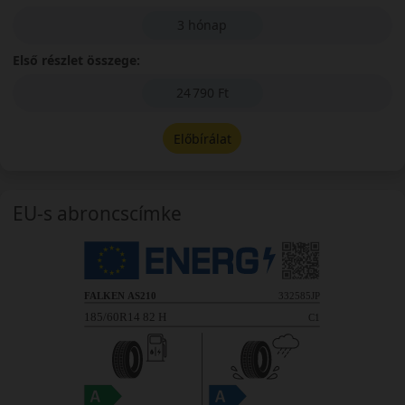
3 hónap
Első részlet összege:
24 790 Ft
Előbírálat
EU-s abroncscímke