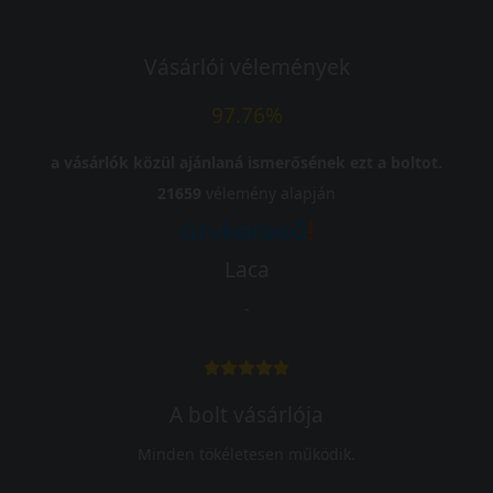
Vásárlói vélemények
97.76%
a vásárlók közül ajánlaná ismerősének ezt a boltot.
21659
vélemény alapján
Laca
-
A bolt vásárlója
Minden tökéletesen működik.