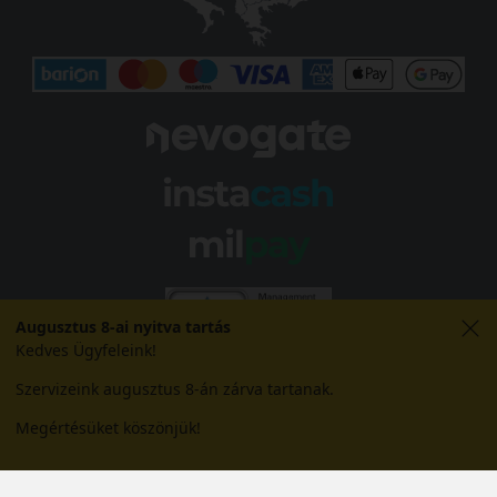
Augusztus 8-ai nyitva tartás
Kedves Ügyfeleink!
Szervizeink augusztus 8-án zárva tartanak.
Megértésüket köszönjük!