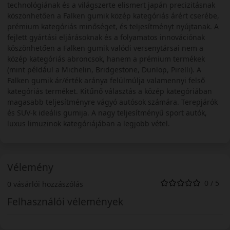
technológiának és a világszerte elismert japán precizitásnak
köszönhetően a Falken gumik közép kategóriás árért cserébe,
prémium kategóriás minőséget, és teljesítményt nyújtanak. A
fejlett gyártási eljárásoknak és a folyamatos innovációnak
köszönhetően a Falken gumik valódi versenytársai nem a
közép kategóriás abroncsok, hanem a prémium termékek
(mint például a Michelin, Bridgestone, Dunlop, Pirelli). A
Falken gumik ár/érték aránya felülmúlja valamennyi felső
kategóriás terméket. Kitűnő választás a közép kategóriában
magasabb teljesítményre vágyó autósok számára. Terepjárók
és SUV-k ideális gumija. A nagy teljesítményű sport autók,
luxus limuzinok kategóriájában a legjobb vétel.
Vélemény
0 / 5
0 vásárlói hozzászólás
Felhasználói vélemények