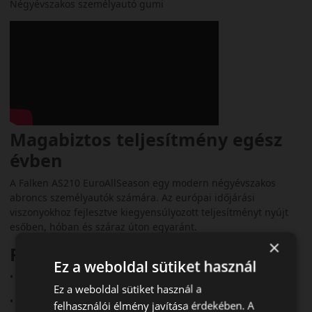
Négyévszakos személyautó gumi
Magabiztos teljesítmény egész
évben
A Falken AS210 EuroAllSeason egy modern négyévszakos
abroncs személyautók számára. Az európai időjárási
viszonyokhoz fejlesztve kiegyensúlyozott teljesítményt nyújt
esőben, hóban és száraz úton egyaránt.
×
Fő előnyök röviden:
Ez a weboldal sütiket használ
• V‑alakú futófelület a jobb vízelvezetésért
Ez a weboldal sütiket használ a
• 3PMSF és M+S minősítés
felhasználói élmény javítása érdekében. A