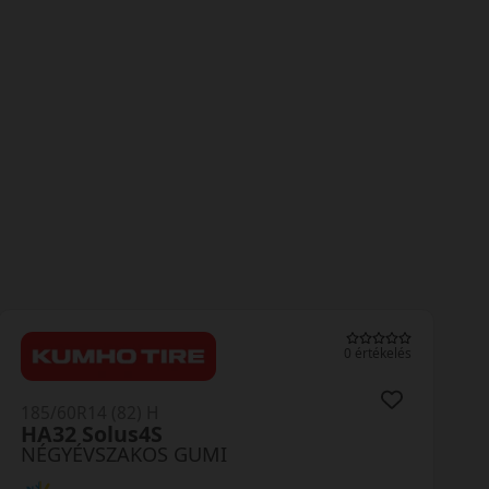
0 
) 2 értékelés
185/60R14 (82) H
Quadraxer 3
NÉGYÉVSZAKOS GUMI