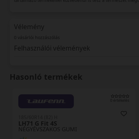
tartalmazó termékeivel közvetlenül is tesz a természet megó
Vélemény
0 vásárlói hozzászólás
Felhasználói vélemények
Hasonló termékek
0 értékelés
185/60R14 (82) H
HA32 Solus4S
NÉGYÉVSZAKOS GUMI