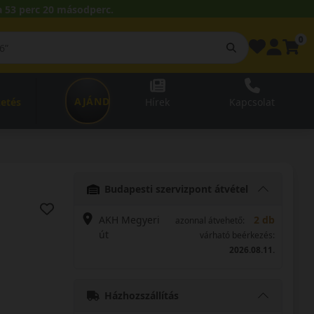
 53 perc 19 másodperc.
0
AJÁNDÉKUTALVÁNY
zetés
Hírek
Kapcsolat
Budapesti szervizpont átvétel
AKH Megyeri
2 db
azonnal átvehető:
út
várható beérkezés:
2026.08.11.
Házhozszállítás