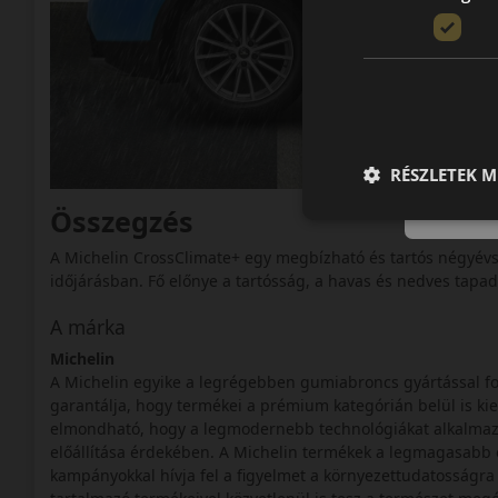
RÉSZLETEK M
Összegzés
A Michelin CrossClimate+ egy megbízható és tartós négyév
időjárásban. Fő előnye a tartósság, a havas és nedves tapad
A márka
Michelin
A Michelin egyike a legrégebben gumiabroncs gyártással fo
garantálja, hogy termékei a prémium kategórián belül is k
elmondható, hogy a legmodernebb technológiákat alkalmaz
előállítása érdekében. A Michelin termékek a legmagasabb e
kampányokkal hívja fel a figyelmet a környezettudatosságra