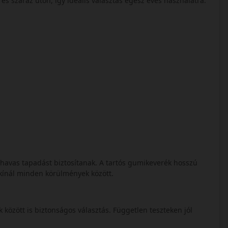
és száraz úton, így ideális választás egész éves használatra.
és havas tapadást biztosítanak. A tartós gumikeverék hosszú
 kínál minden körülmények között.
 között is biztonságos választás. Független teszteken jól