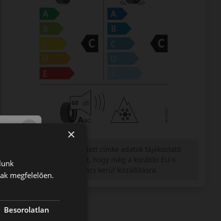
×
Figyelem a feltüntetett címke adatok tájékoztató
jellegűek. Előfordulhat, hogy még a korábbi EU-s
lunk
címkével ellátott abroncs kerül kiszállításra.
nak megfelelően.
Besorolatlan