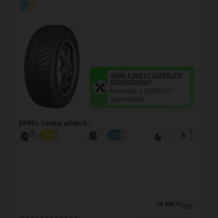
 SZERELÉSI
AKÁR 8.000 FT SZ
KEDVEZMÉNY!
ENDÜLET
Használja a LEND
kuponkódot!
0%
EPREL cimke adatok:
0% THM
100% online
7 perc
FIZETHETEK RÉSZLETEKBEN?