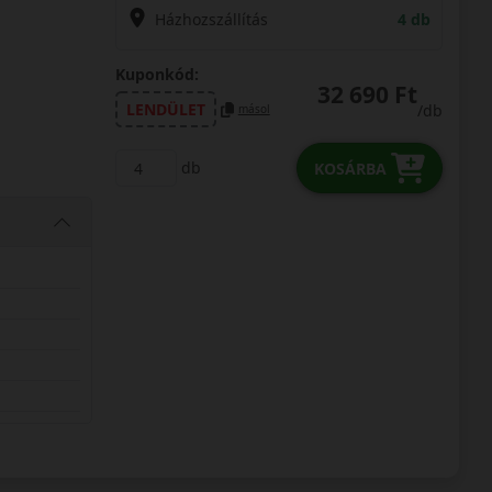
Házhozszállítás
4 db
Kuponkód:
32 690 Ft
LENDÜLET
/db
másol
db
KOSÁRBA