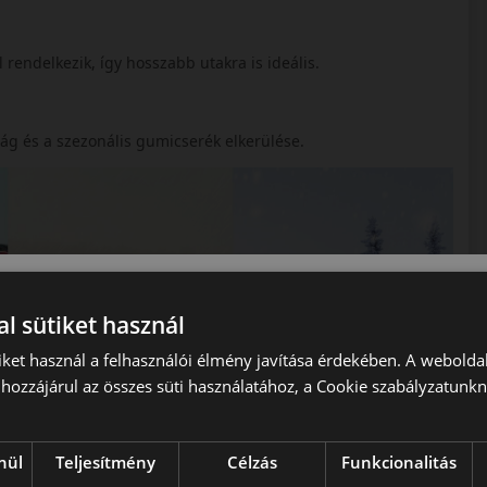
 rendelkezik, így hosszabb utakra is ideális.
ság és a szezonális gumicserék elkerülése.
l sütiket használ
iket használ a felhasználói élmény javítása érdekében. A webolda
hozzájárul az összes süti használatához, a Cookie szabályzatunk
nül
Teljesítmény
Célzás
Funkcionalitás