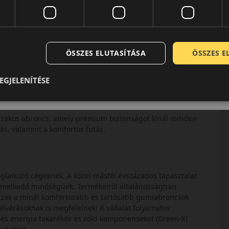
ÖSSZES ELUTASÍTÁSA
ÖSSZES 
EGJELENÍTÉSE
szakos abroncs, amely prémium biztonságot kínál minden
ás, valamint a komfortos futás.
glalkozó cégeknek. A közel másfél évszázados tapasztalat
iemelkedő minőségűek. Termékeiről általánosságban
zák a minél komfortosabb és tartósabb gumiabroncsok
lvárásoknak is megfelelnek! A vállalat folyamatos
 és energia takarékos és zöld komponenseket (Green-X)