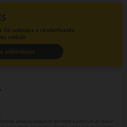
ÉS
 Ön számára a részletfizetés
és nélkül!
z előbírálatot
+
s
roncsa, amely új kategóriát teremtett a prémium all-season