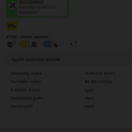
KEDVEZMÉNY!
Használja a LENDÜLET
kuponkódot!
0%
EPREL cimke adatok:
Egyéb technikai adatok
Sebesség index
H (H=210 km/h)
Terhelési index
86 (86=530kg)
Erősített kivitel
Igen
Defekttűrő gumi
Nem
Peremvédő
Nem
18560R14HCCPLX