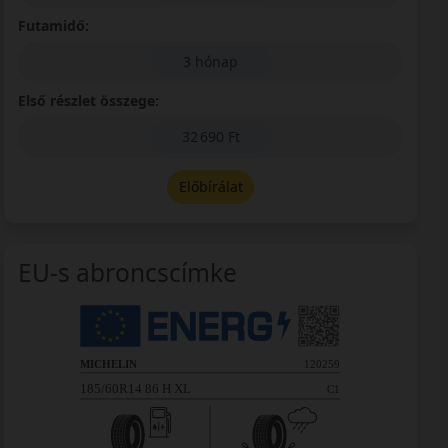
Futamidő:
3 hónap
Első részlet összege:
32 690 Ft
Előbírálat
EU-s abroncscímke