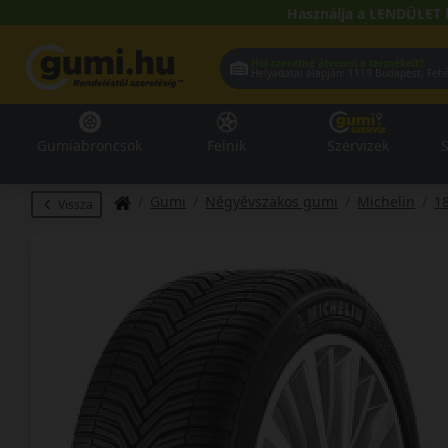
Használja a LENDÜLET 
Hol szeretné átvenni a termékeit?
Helyadatai alapján:
1119 Buda
Gumiabroncsok
Felnik
Szervizek
S
Gumi
Négyévszakos gumi
Michelin
1
Vissza