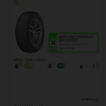
AKÁR 8.000 FT
KEDVEZMÉNY!
Használja a L
 FT SZERELÉSI
NY!
kuponkódot!
a LENDÜLET
!
0%
EPREL cimke adatok:
0% THM
100% online
7 perc
19 990 Ft
/db
FIZETHETEK RÉSZLETEKBEN?