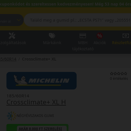
kuponkódot és szereltessen kedvezményesen! Még 53 nap 04 óra
pest, Fehérvári út
zolgáltatások
Márkáink
MBH
Akciók
Részletfi
tájékoztató
85/60R14
Crossclimate+ XL
0 értékelés
185/60R14
Crossclimate+ XL H
NÉGYÉVSZAKOS GUMI
AKÁR 8.000 FT SZERELÉSI