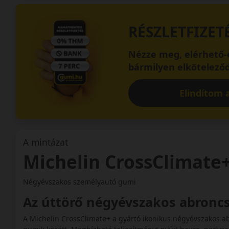
RÉSZLETFIZET
Nézze meg, elérhető-e
bármilyen elköteleződ
Elindítom a
A mintázat
Michelin CrossClimate
Négyévszakos személyautó gumi
Az úttörő négyévszakos abronc
A Michelin CrossClimate+ a gyártó ikonikus négyévszakos ab