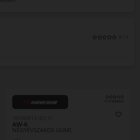
vásáért.
0 / 5
0 értékelés
(5
185/60R14 (82) H
N-Blue 4S WH17
NÉGYÉVSZAKOS GUMI