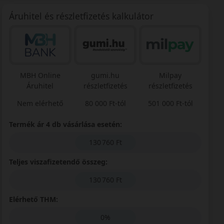
Áruhitel és részletfizetés kalkulátor
MBH Online
gumi.hu
Milpay
Áruhitel
részletfizetés
részletfizetés
Nem elérhető
80 000 Ft-tól
501 000 Ft-tól
Termék ár 4 db vásárlása esetén:
130 760 Ft
Teljes viszafizetendő összeg:
130 760 Ft
Elérhető THM:
0%