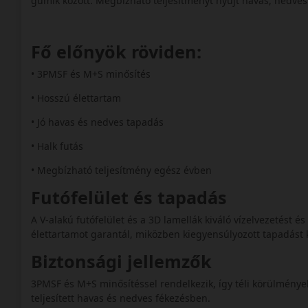
gumik között. Megbízható teljesítményt nyújt havas, nedves 
Fő előnyök röviden:
• 3PMSF és M+S minősítés
• Hosszú élettartam
• Jó havas és nedves tapadás
• Halk futás
• Megbízható teljesítmény egész évben
Futófelület és tapadás
A V-alakú futófelület és a 3D lamellák kiváló vízelvezetést 
élettartamot garantál, miközben kiegyensúlyozott tapadást
Biztonsági jellemzők
3PMSF és M+S minősítéssel rendelkezik, így téli körülmények
teljesített havas és nedves fékezésben.