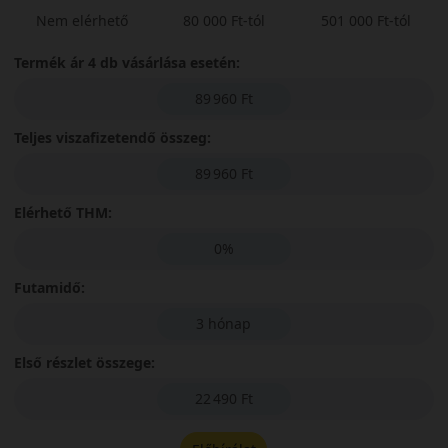
Nem elérhető
80 000 Ft-tól
501 000 Ft-tól
Termék ár 4 db vásárlása esetén:
89 960 Ft
Teljes viszafizetendő összeg:
89 960 Ft
Elérhető THM:
0%
Futamidő:
3 hónap
Első részlet összege:
22 490 Ft