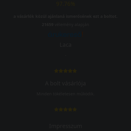
97.76%
a vásárlók közül ajánlaná ismerősének ezt a boltot.
21659
vélemény alapján
Laca
-
A bolt vásárlója
Minden tökéletesen működik.
Impresszum