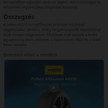
környezetben egyaránt. Azoknak ideális, akik biztonságos és
kényelmes négyévszakos megoldást keresnek.
Összegzés
A Falken AS210 EuroAllSeason prémium minőségű
négyévszakos abroncs, amely kiegyensúlyozott teljesítményt
kínál minden időjárásban. Fő előnyei közé tartozik a kiváló
aquaplaning elleni védelem, a rövid nedves fékút és a stabil
havas tapadás.
Bemutató videó a mintáról