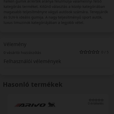
Falken gumik ár/érték aránya felülmúlja valamennyi felső
kategóriás terméket. Kitűnő választás a közép kategóriában
magasabb teljesítményre vágyó autósok számára. Terepjárók
és SUV-k ideális gumija. A nagy teljesítményű sport autók,
luxus limuzinok kategóriájában a legjobb vétel.
Vélemény
0 / 5
0 vásárlói hozzászólás
Felhasználói vélemények
Hasonló termékek
0 értékelés