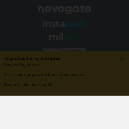
Augusztus 8-ai nyitva tartás
Kedves Ügyfeleink!
Szervizeink augusztus 8-án zárva tartanak.
Megértésüket köszönjük!