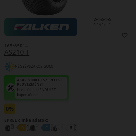
0 értékelés
165/65R14
AS210 T
NÉGYÉVSZAKOS GUMI
AKÁR 8.000 FT SZERELÉSI
KEDVEZMÉNY!
Használja a LENDÜLET
kuponkódot!
0%
EPREL cimke adatok: