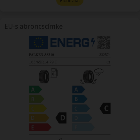
Előbírálat
EU-s abroncscímke