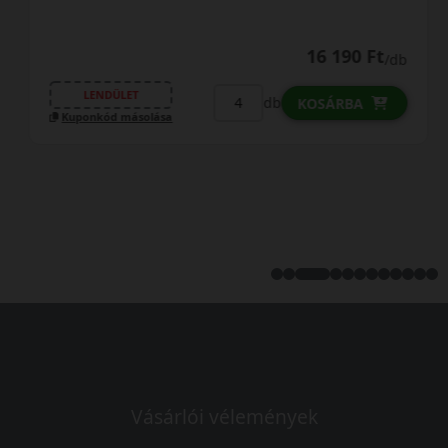
16 190 Ft
/db
LENDÜLET
db
KOSÁRBA
Kuponkód másolása
Vásárlói vélemények