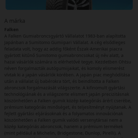
A márka
Falken
A Falken Gumiabroncsgyártó Vállalatot 1983-ban alapította
Japánban a Sumitomo Gumiipari Vállalat. A cég elsődleges
feladata volt, hogy az addig főként Észak-Amerikai piacra
gyártott kitűnő Sumitomo gumiabroncsokat új név alatt, a
hazai vásárlók számára is elérhetővé tegye. Kezdetben Ohtsu
néven forgalmazták autógumiijaikat, és komoly elismerést
vívtak ki a japán vásárlók körében. A japán piac meghódítása
után a vállalat új babérokra tört, és beindította a Falken
abroncsok forgalmazását világszerte. A kifinomult gyártási
technológiának és a világszerte elismert japán precizitásnak
köszönhetően a Falken gumik közép kategóriás árért cserébe,
prémium kategóriás minőséget, és teljesítményt nyújtanak. A
fejlett gyártási eljárásoknak és a folyamatos innovációnak
köszönhetően a Falken gumik valódi versenytársai nem a
közép kategóriás abroncsok, hanem a prémium termékek
(mint például a Michelin, Bridgestone, Dunlop, Pirelli). A