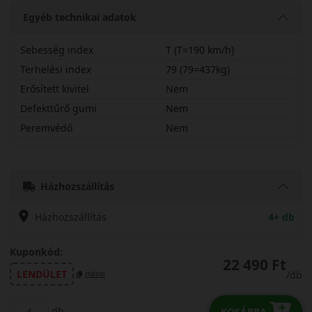
Egyéb technikai adatok
Sebesség index
T (T=190 km/h)
Terhelési index
79 (79=437kg)
Erősített kivitel
Nem
Defekttűrő gumi
Nem
Peremvédő
Nem
16565R14TAS210
Házhozszállítás
Házhozszállítás
4+ db
Kuponkód:
22 490 Ft
LENDÜLET
/db
másol
db
KOSÁRBA