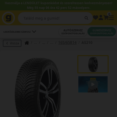
Használja a LENDÜLET kuponkódot és szereltessen kedvezményesen!
Még 55 nap 06 óra 42 perc 51 másodperc.
0
AUTÓSZERVIZ
GUMISZERVIZ
LEGKÖZELEBBI SZERVIZ
IDŐPONTFOGLALÁS
IDŐPONTFOGLALÁS
165/65R14
AS210
Vissza