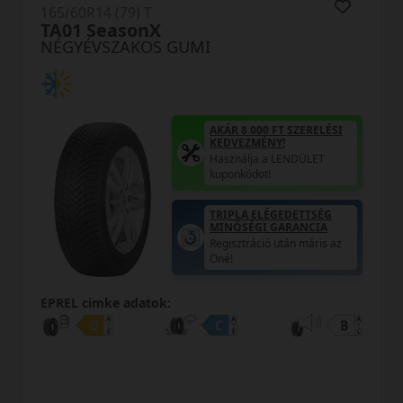
165/60R14 (79) T
TA01 SeasonX
NÉGYÉVSZAKOS GUMI
AKÁR 8.000 FT SZERELÉSI
KEDVEZMÉNY!
Használja a LENDÜLET
kuponkódot!
TRIPLA ELÉGEDETTSÉG
MINŐSÉGI GARANCIA
Regisztráció után máris az
Öné!
EPREL cimke adatok: