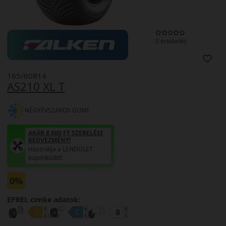
0 értékelés
165/60R14
AS210 XL T
NÉGYÉVSZAKOS GUMI
AKÁR 8.000 FT SZERELÉSI
KEDVEZMÉNY!
Használja a LENDÜLET
kuponkódot!
0%
EPREL cimke adatok: