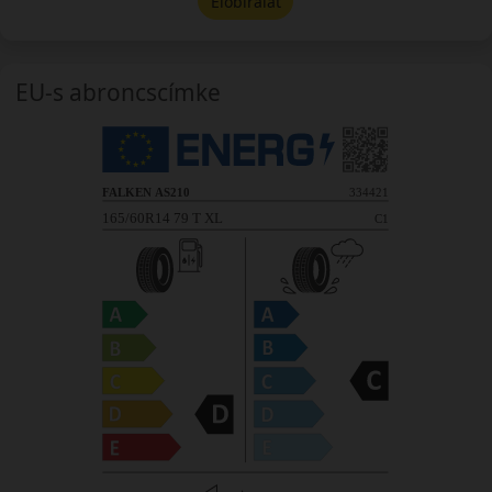
Előbírálat
EU-s abroncscímke