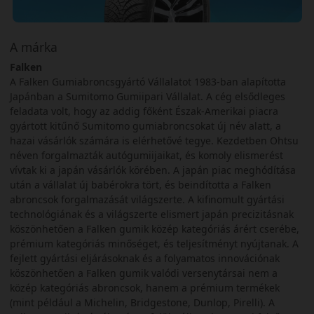
A márka
Falken
A Falken Gumiabroncsgyártó Vállalatot 1983-ban alapította
Japánban a Sumitomo Gumiipari Vállalat. A cég elsődleges
feladata volt, hogy az addig főként Észak-Amerikai piacra
gyártott kitűnő Sumitomo gumiabroncsokat új név alatt, a
hazai vásárlók számára is elérhetővé tegye. Kezdetben Ohtsu
néven forgalmazták autógumiijaikat, és komoly elismerést
vívtak ki a japán vásárlók körében. A japán piac meghódítása
után a vállalat új babérokra tört, és beindította a Falken
abroncsok forgalmazását világszerte. A kifinomult gyártási
technológiának és a világszerte elismert japán precizitásnak
köszönhetően a Falken gumik közép kategóriás árért cserébe,
prémium kategóriás minőséget, és teljesítményt nyújtanak. A
fejlett gyártási eljárásoknak és a folyamatos innovációnak
köszönhetően a Falken gumik valódi versenytársai nem a
közép kategóriás abroncsok, hanem a prémium termékek
(mint például a Michelin, Bridgestone, Dunlop, Pirelli). A