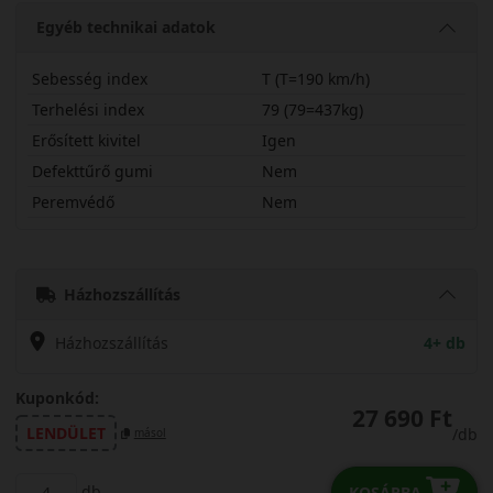
Egyéb technikai adatok
Sebesség index
T (T=190 km/h)
Terhelési index
79 (79=437kg)
Erősített kivitel
Igen
Defekttűrő gumi
Nem
Peremvédő
Nem
16560R14TAS21X
Házhozszállítás
Házhozszállítás
4+ db
Kuponkód:
27 690 Ft
LENDÜLET
/db
másol
db
KOSÁRBA