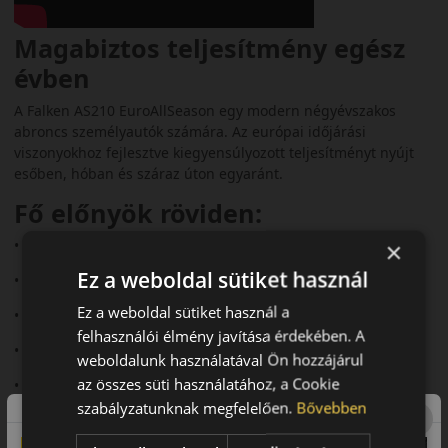
Magabiztos teljesítmény egész
évben
A Falken AS210 EuroAllSeason egy modern négyévszakos
abroncs személyautók számára. Az európai időjárási
viszonyokhoz fejlesztve kiegyensúlyozott teljesítményt nyújt
esőben, hóban és száraz úton egyaránt.
Fő előnyök röviden:
• V‑alakú futófelület a jobb vízelvezetésért
×
Ez a weboldal sütiket használ
• 3PMSF és M+S minősítés
Ez a weboldal sütiket használ a
• 8%-kal jobb aquaplaning elleni védelem
felhasználói élmény javítása érdekében. A
• 6%-kal jobb nedves fékezés
weboldalunk használatával Ön hozzájárul
az összes süti használatához, a Cookie
• Stabil havas tapadás
szabályzatunknak megfelelően.
Bővebben
Futófelület és tapadás