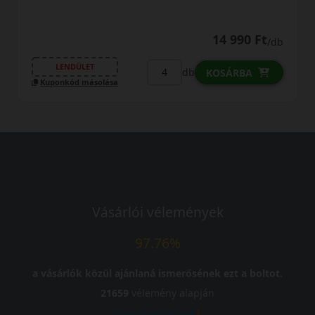
14 990 Ft
/db
LENDÜLET
db
KOSÁRBA
Kuponkód másolása
Vásárlói vélemények
97.76%
a vásárlók közül ajánlaná ismerősének ezt a boltot.
21659
vélemény alapján