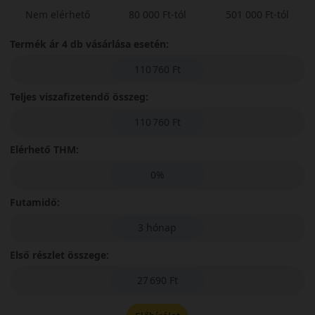
Nem elérhető
80 000 Ft-tól
501 000 Ft-tól
Termék ár 4 db vásárlása esetén:
110 760 Ft
Teljes viszafizetendő összeg:
110 760 Ft
Elérhető THM:
0%
Futamidő:
3 hónap
Első részlet összege:
27 690 Ft