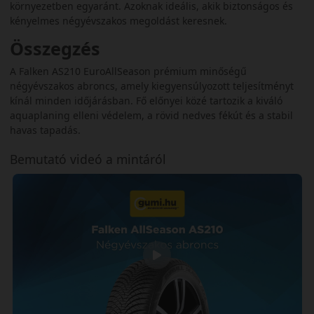
környezetben egyaránt. Azoknak ideális, akik biztonságos és
kényelmes négyévszakos megoldást keresnek.
Összegzés
A Falken AS210 EuroAllSeason prémium minőségű
négyévszakos abroncs, amely kiegyensúlyozott teljesítményt
kínál minden időjárásban. Fő előnyei közé tartozik a kiváló
aquaplaning elleni védelem, a rövid nedves fékút és a stabil
havas tapadás.
Bemutató videó a mintáról