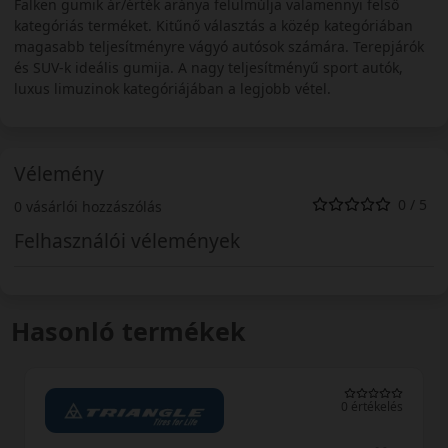
Falken gumik ár/érték aránya felülmúlja valamennyi felső
kategóriás terméket. Kitűnő választás a közép kategóriában
magasabb teljesítményre vágyó autósok számára. Terepjárók
és SUV-k ideális gumija. A nagy teljesítményű sport autók,
luxus limuzinok kategóriájában a legjobb vétel.
Vélemény
0 / 5
0 vásárlói hozzászólás
Felhasználói vélemények
Hasonló termékek
0 értékelés