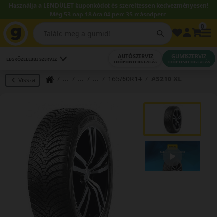
Használja a LENDÜLET kuponkódot és szereltessen kedvezményesen!
Még 53 nap 18 óra 04 perc 34 másodperc.
0
AUTÓSZERVIZ
GUMISZERVIZ
LEGKÖZELEBBI SZERVIZ
IDŐPONTFOGLALÁS
IDŐPONTFOGLALÁS
165/60R14
AS210 XL
Vissza