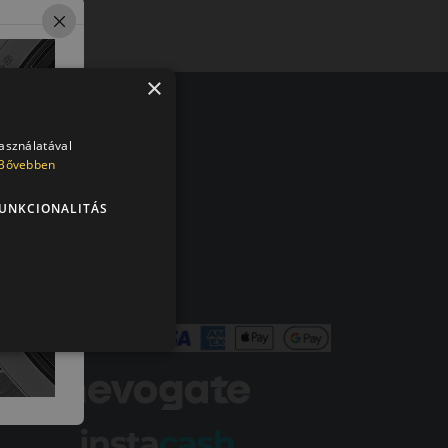
×
olt vásárlója
használatával
Bővebben
en tökéletesen működik.
UNKCIONALITÁS