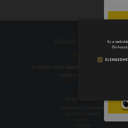
Vásárlói vélemények
Ez a webolda
Ön hozzáj
97.76%
ELENGEDHE
a vásárlók közül ajánlaná ismerősének ezt a bolt
21659
vélemény alapján
Impresszum
Adatvédelmi tájékoztató
Vásárlási feltételek
Karrier
Tudástár