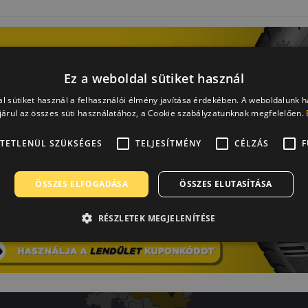
Ez a weboldal sütiket használ
Laca
A b
l sütiket használ a felhasználói élmény javítása érdekében. A weboldalunk 
árul az összes süti használatához, a Cookie szabályzatunknak megfelelően.
-
Mind
TETLENÜL SZÜKSÉGES
TELJESÍTMÉNY
CÉLZÁS
F
ot.
ÖSSZES ELFOGADÁSA
ÖSSZES ELUTASÍTÁSA
RÉSZLETEK MEGJELENÍTÉSE