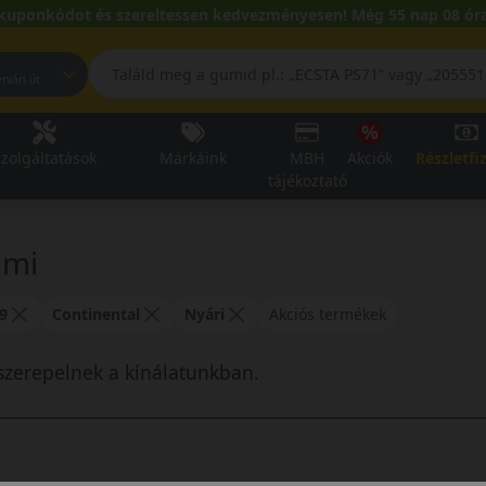
kuponkódot és szereltessen kedvezményesen! Még 55 nap 08 óra
pest, Fehérvári út
zolgáltatások
Márkáink
MBH
Akciók
Részletfi
tájékoztató
umi
9
Continental
Nyári
Akciós termékek
szerepelnek a kínálatunkban.