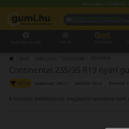
Használja a LENDÜLET 
Hol szeretné átvenni a termékeit?
Helyadatai alapján:
1119 Buda
Gumiabroncsok
Felnik
Szervizek
S
Gumi
Nyári gumi
Continental
235/35R19
Continental 235/35 R19 nyári g
Szűrők
Szélesség: 235
Oldalfal: 35
Átmérő: 1
A keresési feltételeknek megfelelő termékek nem 