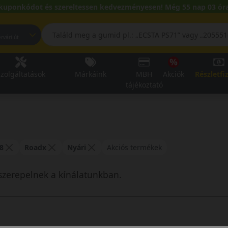
kuponkódot és szereltessen kedvezményesen! Még 55 nap 03 óra
pest, Fehérvári út
zolgáltatások
Márkáink
MBH
Akciók
Részletfi
tájékoztató
8
Roadx
Nyári
Akciós termékek
szerepelnek a kínálatunkban.