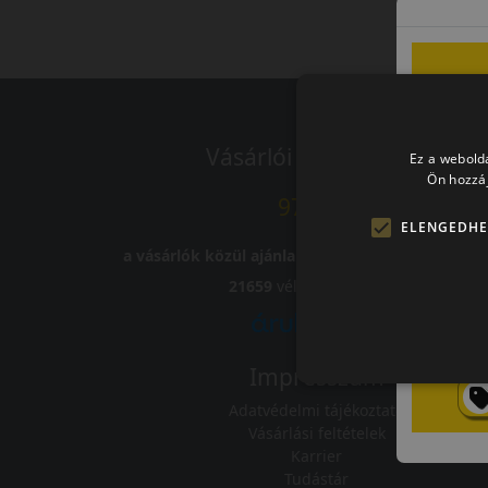
Vásárlói vélemények
Ez a webolda
Ön hozzáj
97.76%
ELENGEDHE
a vásárlók közül ajánlaná ismerősének ezt a bolt
21659
vélemény alapján
Impresszum
Adatvédelmi tájékoztató
Vásárlási feltételek
Karrier
Tudástár