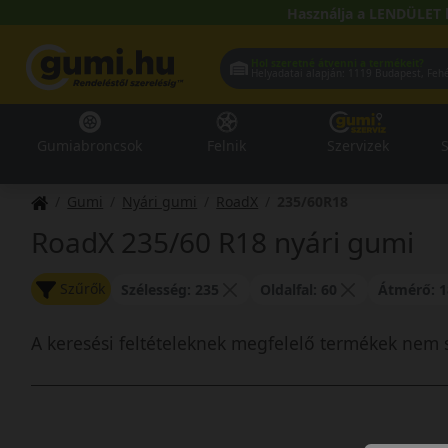
Használja a LENDÜLET 
Hol szeretné átvenni a termékeit?
Helyadatai alapján:
1119 Buda
Gumiabroncsok
Felnik
Szervizek
S
Gumi
Nyári gumi
RoadX
235/60R18
RoadX 235/60 R18 nyári gumi
Szűrők
Szélesség: 235
Oldalfal: 60
Átmérő: 1
A keresési feltételeknek megfelelő termékek nem 