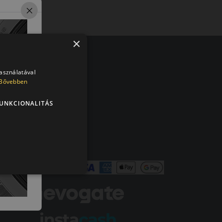
×
olt vásárlója
használatával
Bővebben
en tökéletesen működik.
UNKCIONALITÁS