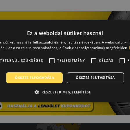
Ez a weboldal sütiket használ
Laca
A b
l sütiket használ a felhasználói élmény javítása érdekében. A weboldalunk 
árul az összes süti használatához, a Cookie szabályzatunknak megfelelően.
-
Mind
TETLENÜL SZÜKSÉGES
TELJESÍTMÉNY
CÉLZÁS
F
ot.
ÖSSZES ELFOGADÁSA
ÖSSZES ELUTASÍTÁSA
RÉSZLETEK MEGJELENÍTÉSE