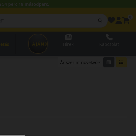
 54 perc 17 másodperc.
0
AJÁNDÉKUTALVÁNY
zetés
Hírek
Kapcsolat