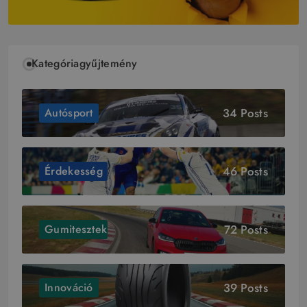
Kategóriagyűjtemény
34 Posts
Autósport
46 Posts
Érdekesség
72 Posts
Gumitesztek
39 Posts
Innováció