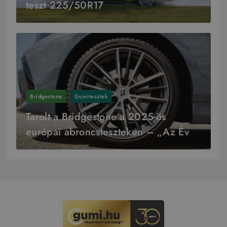
teszt 225/50R17
Bridgestone
Gumitesztek
Tarolt a Bridgestone a 2025-ös
európai abroncsteszteken – „Az Év
Gyártója” cím is az övék