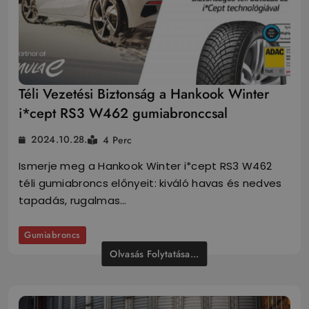
Téli Vezetési Biztonság a Hankook Winter
i*cept RS3 W462 gumiabronccsal
2024.10.28.
4 Perc
Ismerje meg a Hankook Winter i*cept RS3 W462
téli gumiabroncs előnyeit: kiváló havas és nedves
tapadás, rugalmas…
Gumiabroncs
Olvasás Folytatása...