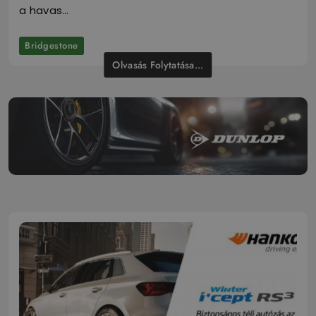
a havas…
Bridgestone
Olvasás Folytatása...