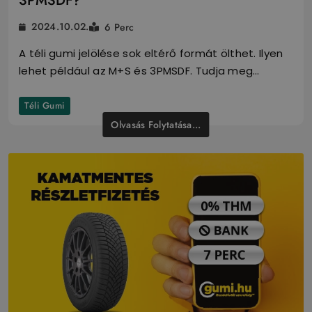
3PMSDF?
2024.10.02.
6 Perc
A téli gumi jelölése sok eltérő formát ölthet. Ilyen
lehet például az M+S és 3PMSDF. Tudja meg…
Téli Gumi
Olvasás Folytatása...