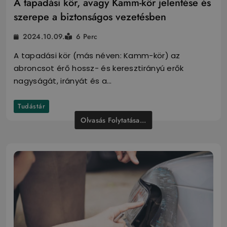
A tapadási kör, avagy Kamm-kör jelentése és
szerepe a biztonságos vezetésben
2024.10.09.
6 Perc
A tapadási kör (más néven: Kamm-kör) az
abroncsot érő hossz- és keresztirányú erők
nagyságát, irányát és a…
Tudástár
Olvasás Folytatása...