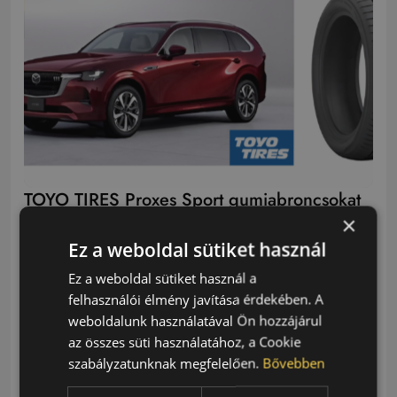
TOYO TIRES Proxes Sport gumiabroncsokat
×
kap az új MAZDA CX-80 crossover SUV
Ez a weboldal sütiket használ
2024.10.16.
3 Perc
Ez a weboldal sütiket használ a
A Toyo Tires Proxes Sport 235/50 R20 méretű
felhasználói élmény javítása érdekében. A
gumiabroncsai az új Mazda CX-80 crossover SUV
weboldalunk használatával Ön hozzájárul
hivatalos gyári…
az összes süti használatához, a Cookie
szabályzatunknak megfelelően.
Bővebben
Toyo