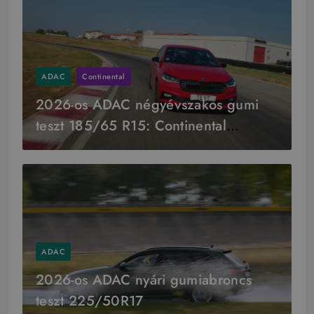
ADAC
Continental
2026-os ADAC négyévszakos gumi
teszt 185/65 R15: Continental
győzelem
ADAC
2026-os ADAC nyári gumiabroncs
teszt 225/50R17