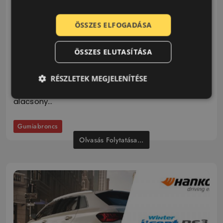
Hankook Ventus S1 evo Z gumiabroncs látja
el
ÖSSZES ELFOGADÁSA
2024.11.04.
4 Perc
ÖSSZES ELUTASÍTÁSA
A Hankook Ventus S1 evo Z gumiabroncs
tökéletesen illeszkedik a BMW M5 új
RÉSZLETEK MEGJELENÍTÉSE
generációjához, egyedi anyagkeverékének,
alacsony…
Gumiabroncs
Olvasás Folytatása...