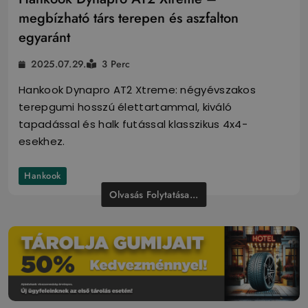
megbízható társ terepen és aszfalton
egyaránt
2025.07.29.
3 Perc
Hankook Dynapro AT2 Xtreme: négyévszakos
terepgumi hosszú élettartammal, kiváló
tapadással és halk futással klasszikus 4x4-
esekhez.
Hankook
Olvasás Folytatása...