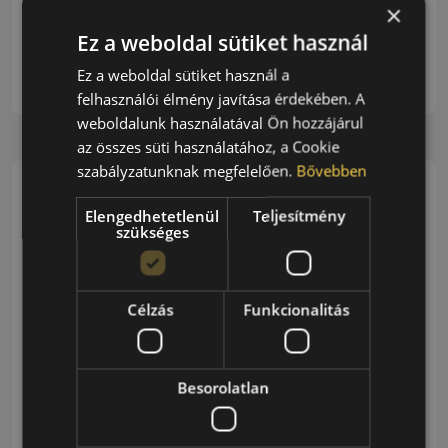
×
ISCC PLUS tanúsítvánnyal rendelkező kormot
használ. Fedezze fel, hogyan teszik…
Ez a weboldal sütiket használ
Ez a weboldal sütiket használ a
Egyéb Kategória
felhasználói élmény javítása érdekében. A
Olvasás Folytatása...
weboldalunk használatával Ön hozzájárul
az összes süti használatához, a Cookie
szabályzatunknak megfelelően.
Bővebben
Elengedhetetlenül
Teljesítmény
szükséges
Célzás
Funkcionalitás
Besorolatlan
A BMW M5 legújabb generációját a