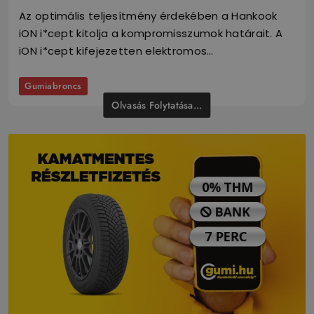
Az optimális teljesítmény érdekében a Hankook
iON i*cept kitolja a kompromisszumok határait. A
iON i*cept kifejezetten elektromos…
Gumiabroncs
Olvasás Folytatása...