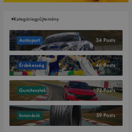
Kategóriagyűjtemény
34 Posts
Autósport
46 Posts
Érdekesség
72 Posts
Gumitesztek
39 Posts
Innováció