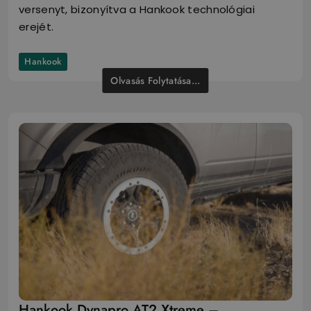
versenyt, bizonyítva a Hankook technológiai
erejét.
Hankook
Olvasás Folytatása...
Hankook Dynapro AT2 Xtreme –