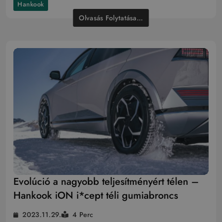
Hankook
Olvasás Folytatása...
Evolúció a nagyobb teljesítményért télen –
Hankook iON i*cept téli gumiabroncs
2023.11.29.
4 Perc