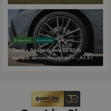
Bridgestone
Gumitesztek
Tarolt a Bridgestone a 2025-ös
európai abroncsteszteken – „Az Év
Gyártója” cím is az övék