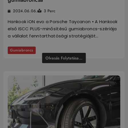
2024.06.06.
3 Perc
Hankook iON evo a Porsche Taycanon • A Hankook
első ISCC PLUS-minősítésű gumiabroncs-szériája
a vállalat fenntarthatósági stratégiáját…
Gumiabroncs
Olvasás Folytatása...