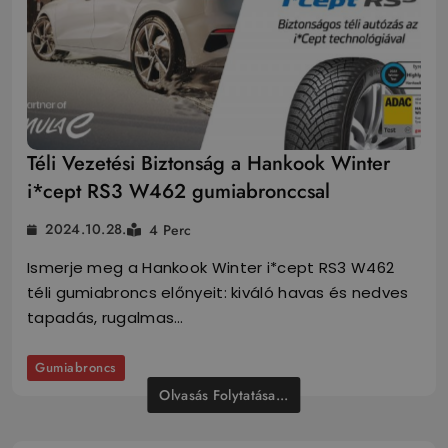
Téli Vezetési Biztonság a Hankook Winter
i*cept RS3 W462 gumiabronccsal
2024.10.28.
4 Perc
Ismerje meg a Hankook Winter i*cept RS3 W462
téli gumiabroncs előnyeit: kiváló havas és nedves
tapadás, rugalmas…
Gumiabroncs
Olvasás Folytatása...