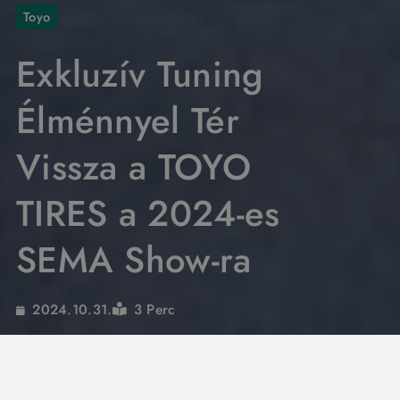
Toyo
Exkluzív Tuning
Élménnyel Tér
Vissza a TOYO
TIRES a 2024-es
SEMA Show-ra
3 Perc
2024.10.31.
A 2024-es SEMA Show Las Vegasban,