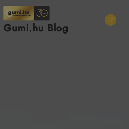
Ugrás
a
tartalomra
Gumi.hu Blog