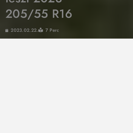
205/55 R16
7 Perc
2023.02.22.
Az ADAC nyárigumi teszt 2023 idén 50 éves
jubileumi teszttel készült, így ennek fényében
50 abroncsot vizsgáltak.
ADAC nyárigumi teszt
2023 205/55 R16
A gumiteszt évfordulójára egy nagy
különlegesség: 50 nyári gumi a legkelendőbb