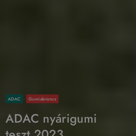
ADAC
Gumiabroncs
ADAC nyárigumi
teszt 2023