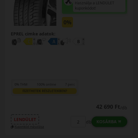
Használja a LENDÜLET
kuponkódot!
0%
EPREL cimke adatok:
0% THM
100% online
7 perc
FIZETHETEK RÉSZLETEKBEN?
42 690 Ft
/db
LENDÜLET
KOSÁRBA
db
Kuponkód másolása