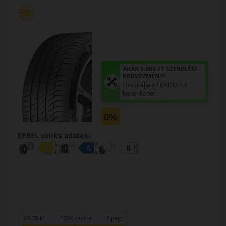
AKÁR 5.000 FT SZERELÉSI
KEDVEZMÉNY!
Használja a LENDÜLET
kuponkódot!
0%
EPREL cimke adatok:
0% THM
100% online
7 perc