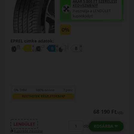
AKÁR 5.000 FT SZERELÉSI
KEDVEZMÉNY!
Használja a LENDÜLET
kuponkódot!
0%
EPREL cimke adatok:
0% THM
100% online
7 perc
FIZETHETEK RÉSZLETEKBEN?
68 190 Ft
/db
LENDÜLET
KOSÁRBA
db
Kuponkód másolása