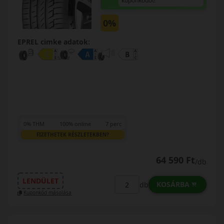
kuponkódot!
0%
EPREL cimke adatok:
0% THM
100% online
7 perc
FIZETHETEK RÉSZLETEKBEN?
64 590 Ft
/db
LENDÜLET
KOSÁRBA
db
Kuponkód másolása