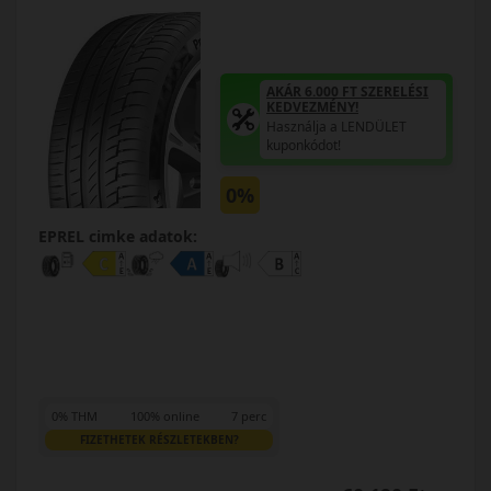
AKÁR 6.000 FT SZERELÉSI
KEDVEZMÉNY!
Használja a LENDÜLET
kuponkódot!
0%
EPREL cimke adatok:
0% THM
100% online
7 perc
FIZETHETEK RÉSZLETEKBEN?