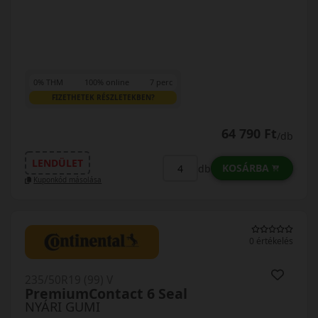
0% THM
100% online
7 perc
FIZETHETEK RÉSZLETEKBEN?
64 790 Ft
/db
LENDÜLET
KOSÁRBA
db
Kuponkód másolása
0 értékelés
235/50R19 (99) V
PremiumContact 6 Seal
NYÁRI GUMI