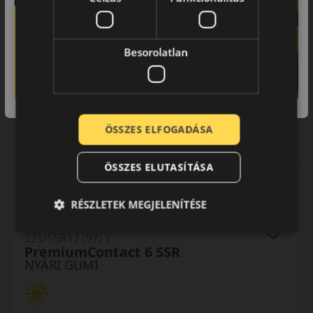
0% THM
100% online
7 perc
Besorolatlan
FIZETHETEK RÉSZLETEKBEN?
58 490 Ft
/db
LENDÜLET
KOSÁRBA
db
ÖSSZES ELFOGADÁSA
Kuponkód másolása
ÖSSZES ELUTASÍTÁSA
0 értékelés
RÉSZLETEK MEGJELENÍTÉSE
225/55R17 (97) Y
PremiumContact 6 SSR
NYÁRI GUMI