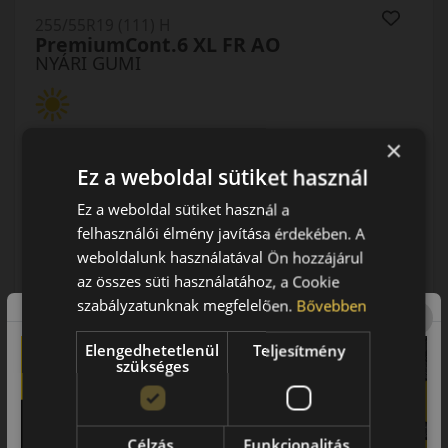
255/55R19 (111) H
PremiumCont.6 XL FR AO
NYÁRI GUMI
×
Ez a weboldal sütiket használ
Ez a weboldal sütiket használ a
AKÁR 5.000 FT SZERELÉSI
KEDVEZMÉNY!
felhasználói élmény javítása érdekében. A
Használja a LENDÜLET
weboldalunk használatával Ön hozzájárul
kuponkódot!
az összes süti használatához, a Cookie
szabályzatunknak megfelelően.
Bővebben
0%
EPREL cimke adatok:
Elengedhetetlenül
Teljesítmény
szükséges
Célzás
Funkcionalitás