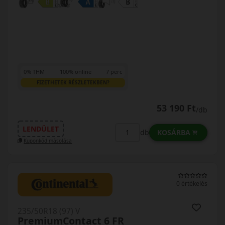
0% THM
100% online
7 perc
FIZETHETEK RÉSZLETEKBEN?
53 190 Ft
/db
LENDÜLET
KOSÁRBA
db
Kuponkód másolása
0 értékelés
235/50R18 (97) V
PremiumContact 6 FR