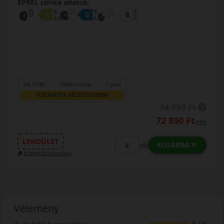
EPREL cimke adatok:
0% THM
100% online
7 perc
FIZETHETEK RÉSZLETEKBEN?
74 790 Ft
72 890 Ft
/db
LENDÜLET
KOSÁRBA
db
Kuponkód másolása
Vélemény
5 / 5