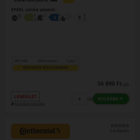
EPREL cimke adatok:
0% THM
100% online
7 perc
FIZETHETEK RÉSZLETEKBEN?
56 890 Ft
/db
LENDÜLET
KOSÁRBA
db
Kuponkód másolása
0 értékelés