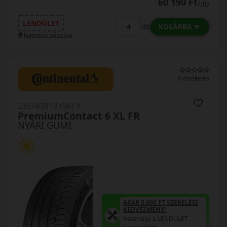
60 190 Ft
/db
LENDÜLET
KOSÁRBA
db
Kuponkód másolása
0 értékelés
235/40R19 (96) Y
PremiumContact 6 XL FR
NYÁRI GUMI
AKÁR 5.000 FT SZERELÉSI
KEDVEZMÉNY!
Használja a LENDÜLET