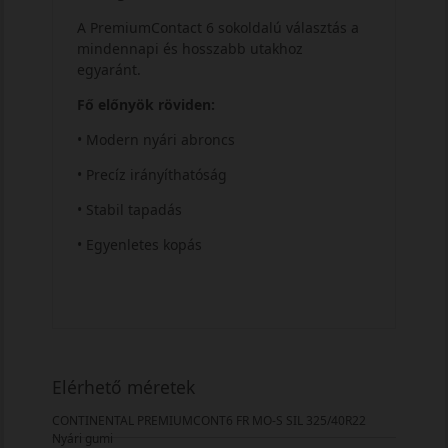
A PremiumContact 6 sokoldalú választás a
mindennapi és hosszabb utakhoz
egyaránt.
Fő előnyök röviden:
• Modern nyári abroncs
• Precíz irányíthatóság
• Stabil tapadás
• Egyenletes kopás
Elérhető méretek
CONTINENTAL PREMIUMCONT6 FR MO-S SIL 325/40R22
Nyári gumi