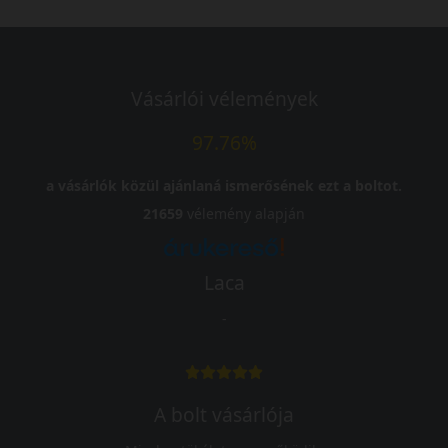
Vásárlói vélemények
97.76%
a vásárlók közül ajánlaná ismerősének ezt a boltot.
21659
vélemény alapján
Laca
-
A bolt vásárlója