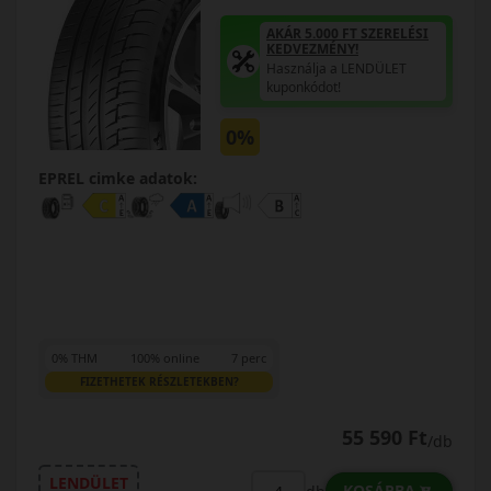
AKÁR 5.000 FT SZERELÉSI
KEDVEZMÉNY!
Használja a LENDÜLET
kuponkódot!
0%
EPREL cimke adatok:
0% THM
100% online
7 perc
FIZETHETEK RÉSZLETEKBEN?
55 590 Ft
/db
LENDÜLET
KOSÁRBA