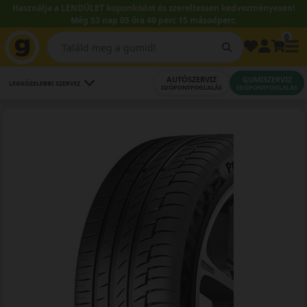
Használja a LENDÜLET kuponkódot és szereltessen kedvezményesen!
Még 53 nap 05 óra 40 perc 14 másodperc.
0
AUTÓSZERVIZ
GUMISZERVIZ
LEGKÖZELEBBI SZERVIZ
IDŐPONTFOGLALÁS
IDŐPONTFOGLALÁS