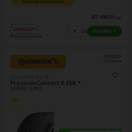
FIZETHETEK RÉSZLETEKBEN?
65 490 Ft
/db
LENDÜLET
KOSÁRBA
db
Kuponkód másolása
0 értékelés
225/50R18 (95) W
PremiumContact 6 SSR *
NYÁRI GUMI