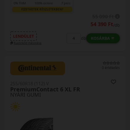
0% THM
100% online
7 perc
FIZETHETEK RÉSZLETEKBEN?
55 090 Ft
54 390 Ft
/db
LENDÜLET
KOSÁRBA
db
Kuponkód másolása
0 értékelés
255/60R18 (112) V
PremiumContact 6 XL FR
NYÁRI GUMI