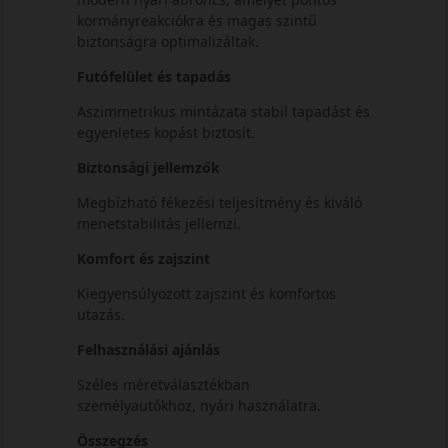
kormányreakciókra és magas szintű
biztonságra optimalizáltak.
Futófelület és tapadás
Aszimmetrikus mintázata stabil tapadást és
egyenletes kopást biztosít.
Biztonsági jellemzők
Megbízható fékezési teljesítmény és kiváló
menetstabilitás jellemzi.
Komfort és zajszint
Kiegyensúlyozott zajszint és komfortos
utazás.
Felhasználási ajánlás
Széles méretválasztékban
személyautókhoz, nyári használatra.
Összegzés