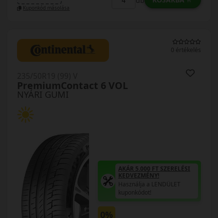
db
Kuponkód másolása
0 értékelés
235/50R19 (99) V
PremiumContact 6 VOL
NYÁRI GUMI
AKÁR 5.000 FT SZERELÉSI
KEDVEZMÉNY!
Használja a LENDÜLET
kuponkódot!
0%