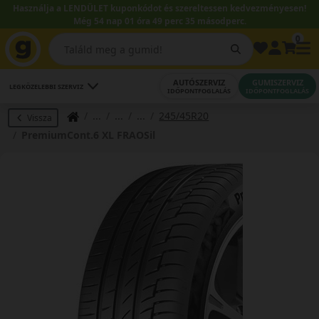
Használja a LENDÜLET kuponkódot és szereltessen kedvezményesen!
Még 54 nap 01 óra 49 perc 35 másodperc.
0
AUTÓSZERVIZ
GUMISZERVIZ
LEGKÖZELEBBI SZERVIZ
IDŐPONTFOGLALÁS
IDŐPONTFOGLALÁS
245/45R20
Vissza
PremiumCont.6 XL FRAOSil