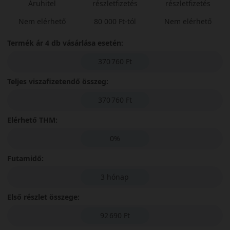
Áruhitel
részletfizetés
részletfizetés
Nem elérhető
80 000 Ft-tól
Nem elérhető
Termék ár 4 db vásárlása esetén:
370 760 Ft
Teljes viszafizetendő összeg:
370 760 Ft
Elérhető THM:
0%
Futamidő:
3 hónap
Első részlet összege:
92 690 Ft