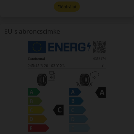
Előbírálat
EU-s abroncscímke