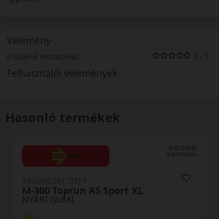
Vélemény
0 / 5
0 vásárlói hozzászólás
Felhasználói vélemények
Hasonló termékek
s
0 értékelés
245/45R20 (103) Y
AS-2+ XL
NYÁRI GUMI