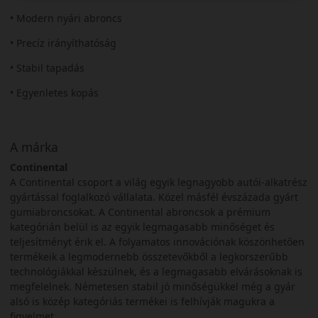
• Modern nyári abroncs
• Precíz irányíthatóság
• Stabil tapadás
• Egyenletes kopás
A márka
Continental
A Continental csoport a világ egyik legnagyobb autói-alkatrész
gyártással foglalkozó vállalata. Közel másfél évszázada gyárt
gumiabroncsokat. A Continental abroncsok a prémium
kategórián belül is az egyik legmagasabb minőséget és
teljesítményt érik el. A folyamatos innovációnak köszönhetően
termékeik a legmodernebb összetevőkből a legkorszerűbb
technológiákkal készülnek, és a legmagasabb elvárásoknak is
megfelelnek. Németesen stabil jó minőségükkel még a gyár
alsó is közép kategóriás termékei is felhívják magukra a
figyelmet.