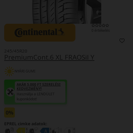
0 értékelés
245/45R20
PremiumCont.6 XL FRAOSil Y
NYÁRI GUMI
AKÁR 5.000 FT SZERELÉSI
KEDVEZMÉNY!
Használja a LENDÜLET
kuponkódot!
0%
EPREL cimke adatok: