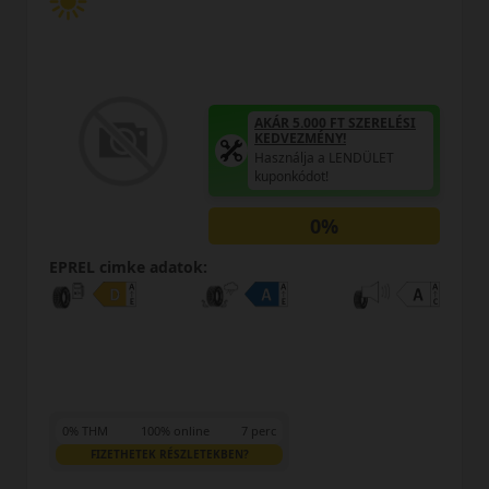
AKÁR 5.000 FT SZERELÉSI
KEDVEZMÉNY!
Használja a LENDÜLET
kuponkódot!
0%
EPREL cimke adatok:
0% THM
100% online
7 perc
FIZETHETEK RÉSZLETEKBEN?