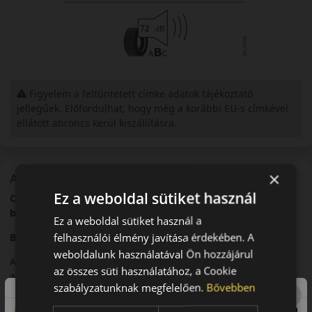
Figyelem a feltüntetett címke adatok tájékoztató
jellegűek. Előfordulhat, hogy még a korábbi EU-s címkével
ellátott abroncs kerül kiszállításra.
×
A mintázat
Ez a weboldal sütiket használ
Continental PremiumContact 6 – Precíz irányíthatóság és
biztonság
Ez a weboldal sütiket használ a
felhasználói élmény javítása érdekében. A
Bevezető
weboldalunk használatával Ön hozzájárul
A Continental PremiumContact 6 egy modern nyári abroncs,
az összes süti használatához, a Cookie
amelyet pontos kormányreakciókra és magas szintű
szabályzatunknak megfelelően.
Bővebben
biztonságra optimalizáltak.