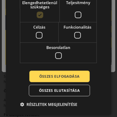
Futófelület és tapadás
Elengedhetetlenül
Teljesítmény
szükséges
Aszimmetrikus mintázata stabil tapadást és egyenletes kopást
biztosít.
Biztonsági jellemzők
Célzás
Funkcionalitás
Megbízható fékezési teljesítmény és kiváló menetstabilitás
jellemzi.
Besorolatlan
Komfort és zajszint
Kiegyensúlyozott zajszint és komfortos utazás.
Felhasználási ajánlás
Széles méretválasztékban személyautókhoz, nyári
ÖSSZES ELFOGADÁSA
használatra.
ÖSSZES ELUTASÍTÁSA
Összegzés
A PremiumContact 6 sokoldalú választás a mindennapi és
RÉSZLETEK MEGJELENÍTÉSE
hosszabb utakhoz egyaránt.
Fő előnyök röviden: