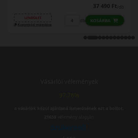
50 090 Ft
b
/db
LENDÜLET
db
KOSÁRBA
Kuponkód másolása
Vásárlói vélemények
97.76%
a vásárlók közül ajánlaná ismerősének ezt a boltot.
21659
vélemény alapján