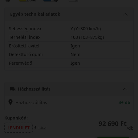
Egyéb technikai adatok
Sebesség index
Y (Y=300 km/h)
Terhelési index
103 (103=875kg)
Erősített kivitel
Igen
Defekttűrő gumi
Nem
Peremvédő
Igen
24545R20YPC6X
Házhozszállítás
Házhozszállítás
4+ db
Kuponkód:
92 690 Ft
LENDÜLET
/db
másol