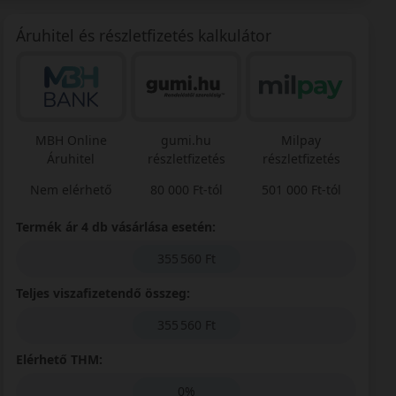
Áruhitel és részletfizetés kalkulátor
MBH Online
gumi.hu
Milpay
Áruhitel
részletfizetés
részletfizetés
Nem elérhető
80 000 Ft-tól
501 000 Ft-tól
Termék ár 4 db vásárlása esetén:
355 560 Ft
Teljes viszafizetendő összeg:
355 560 Ft
Elérhető THM:
0%