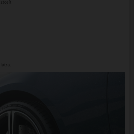
ztosít.
latra.