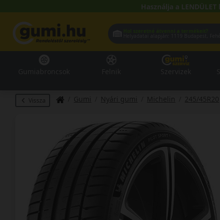
Használja a LENDÜLET 
Hol szeretné átvenni a termékeit?
Helyadatai alapján:
1119 Buda
Gumiabroncsok
Felnik
Szervizek
S
Gumi
Nyári gumi
Michelin
245/45R20
Vissza