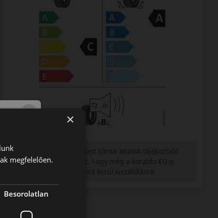
×
lunk
Figyelem a feltüntetett címke adatok tájékoztató
nak megfelelően.
jellegűek. Előfordulhat, hogy még a korábbi EU-s
címkével ellátott abroncs kerül kiszállításra.
Besorolatlan