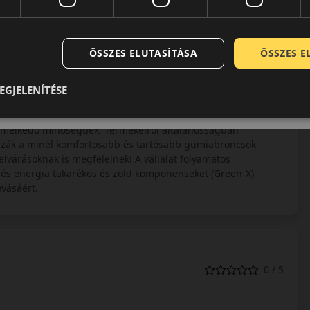
ÖSSZES ELUTASÍTÁSA
ÖSSZES 
EGJELENÍTÉSE
glalkozó cégeknek. A közel másfél évszázados tapasztalat
iemelkedő minőségűek. Termékeiről általánosságban
zák a minél komfortosabb és tartósabb gumiabroncsok
lvárásoknak is megfelelnek! A vállalat folyamatos
 és energia takarékos és zöld komponenseket (Green-X)
vásáért.
0 / 5