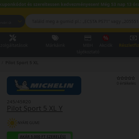
kuponkódot és szereltessen kedvezményesen! Még 53 nap 13 óra
pest, Fehérvári út
zolgáltatások
Márkáink
MBH
Akciók
Részletfi
tájékoztató
Pilot Sport 5 XL
0 értékelés
245/45R20
Pilot Sport 5 XL Y
NYÁRI GUMI
AKÁR 5.000 FT SZERELÉSI