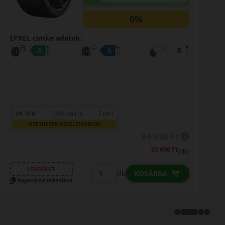
0%
EPREL cimke adatok:
0% THM
100% online
7 perc
FIZETHETEK RÉSZLETEKBEN?
80 590 Ft
79 990 Ft
/db
LENDÜLET
db
KOSÁRBA
Kuponkód másolása