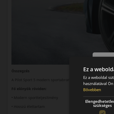
Ez a webolda
Összegzés
Ez a weboldal süt
A Pilot Sport 5 modern sportabroncs a teljesítmény és a tar
használatával Ön 
Fő előnyök röviden:
Bővebben
• Modern sportteljesítmény
Elengedhetetle
szükséges
• Hosszú élettartam