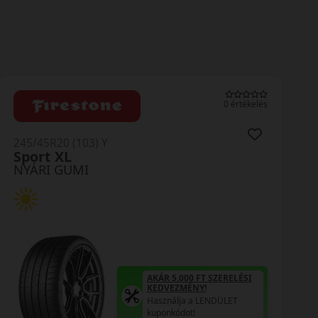
0 értékelés
245/45R20 (103) Y
PotenzaSport Evo XL
NYÁRI GUMI
AKÁR 5.000 FT SZERELÉSI
KEDVEZMÉNY!
Használja a LENDÜLET
kuponkódot!