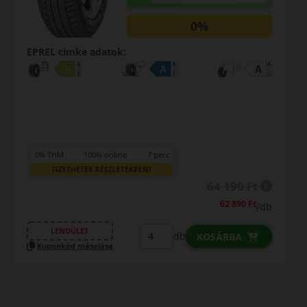
EPREL cimke adatok:
0% THM
100% online
7 perc
FIZETHETEK RÉSZLETEKBEN?
69 990 Ft
/db
LENDÜLET
db
KOSÁRBA
Kuponkód másolása