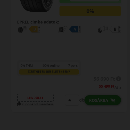
EPREL cimke adatok:
0% THM
100% online
7 perc
FIZETHETEK RÉSZLETEKBEN?
65 690 Ft
64 390 Ft
/db
LENDÜLET
db
KOSÁRBA
Kuponkód másolása