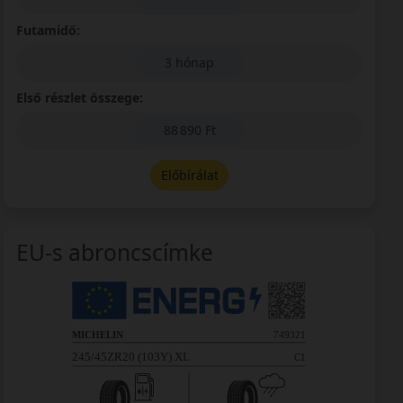
Futamidő:
3 hónap
Első részlet összege:
88 890 Ft
Előbírálat
EU-s abroncscímke