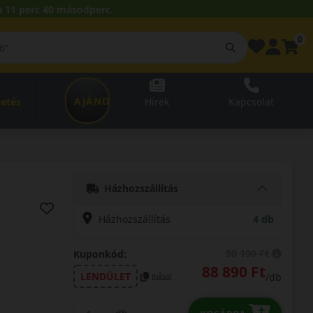
 11 perc 39 másodperc.
0
AJÁNDÉKUTALVÁNY
zetés
Hírek
Kapcsolat
Házhozszállítás
Házhozszállítás
4 db
90 190 Ft
Kuponkód:
88 890 Ft
LENDÜLET
/db
másol