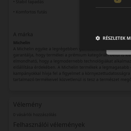
• Stabil tapadás
• Komfortos futás
A márka
RÉSZLETEK M
Michelin
A Michelin egyike a legrégebben gumiabroncs gyártással fo
garantálja, hogy termékei a prémium kategórián belül is k
elmondható, hogy a legmodernebb technológiákat alkalmaz
előállítása érdekében. A Michelin termékek a legmagasabb e
kampányokkal hívja fel a figyelmet a környezettudatosságra
tartalmazó termékeivel közvetlenül is tesz a természet megó
Vélemény
0 vásárlói hozzászólás
Felhasználói vélemények