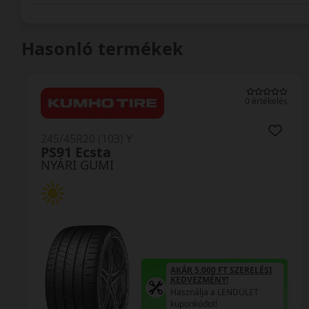
Hasonló termékek
0 értékelés
245/45R20 (103) Y
FK520 XL MFS
NYÁRI GUMI
AKÁR 5.000 FT SZERELÉSI
KEDVEZMÉNY!
Használja a LENDÜLET
kuponkódot!
0%