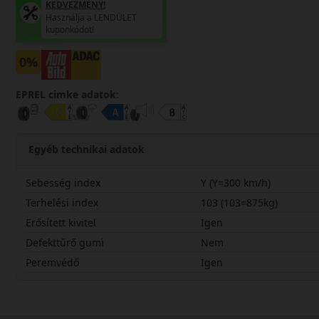
KEDVEZMÉNY!
Használja a LENDÜLET
kuponkódot!
0%
EPREL cimke adatok:
Egyéb technikai adatok
Sebesség index
Y (Y=300 km/h)
Terhelési index
103 (103=875kg)
Erősített kivitel
Igen
Defekttűrő gumi
Nem
Peremvédő
Igen
24545R20YPSP5X