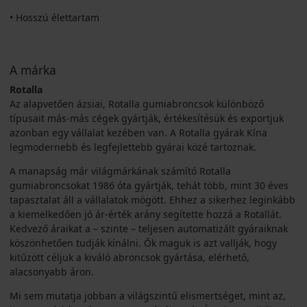
• Hosszú élettartam
A márka
Rotalla
Az alapvetően ázsiai, Rotalla gumiabroncsok különböző
típusait más-más cégek gyártják, értékesítésük és exportjuk
azonban egy vállalat kezében van. A Rotalla gyárak Kína
legmodernebb és legfejlettebb gyárai közé tartoznak.
A manapság már világmárkának számító Rotalla
gumiabroncsokat 1986 óta gyártják, tehát több, mint 30 éves
tapasztalat áll a vállalatok mögött. Ehhez a sikerhez leginkább
a kiemelkedően jó ár-érték arány segítette hozzá a Rotallát.
Kedvező áraikat a – szinte – teljesen automatizált gyáraiknak
köszönhetően tudják kínálni. Ők maguk is azt vallják, hogy
kitűzött céljuk a kiváló abroncsok gyártása, elérhető,
alacsonyabb áron.
Mi sem mutatja jobban a világszintű elismertséget, mint az,