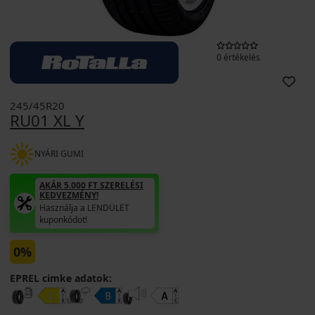
0 értékelés
245/45R20
RU01 XL Y
NYÁRI GUMI
AKÁR 5.000 FT SZERELÉSI
KEDVEZMÉNY!
Használja a LENDÜLET
kuponkódot!
0%
EPREL cimke adatok: