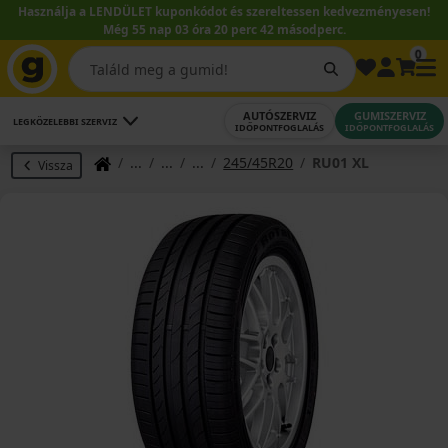
Használja a LENDÜLET kuponkódot és szereltessen kedvezményesen!
Még 55 nap 03 óra 20 perc 41 másodperc.
0
AUTÓSZERVIZ
GUMISZERVIZ
LEGKÖZELEBBI SZERVIZ
IDŐPONTFOGLALÁS
IDŐPONTFOGLALÁS
245/45R20
RU01 XL
Vissza