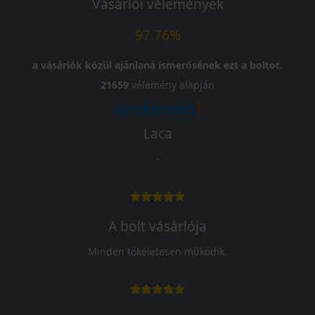
Vásárlói vélemények
97.76%
a vásárlók közül ajánlaná ismerősének ezt a boltot.
21659
vélemény alapján
Laca
-
A bolt vásárlója
Minden tökéletesen működik.