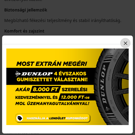
Biztonsági jellemzők
Megbízható fékezési teljesítmény és stabil irányíthatóság.
Komfort és zajszint
Kiegyensúlyozott zajszint és komfortos utazás.
Felhasználási ajánlás
SUV-khoz és crossover járművekhez.
Összegzés
Az RU01 kiegyensúlyozott választás a mindennapi SUV
használathoz.
Fő előnyök röviden:
• SUV használatra optimalizált
• Stabil tapadás
• Komfortos futás