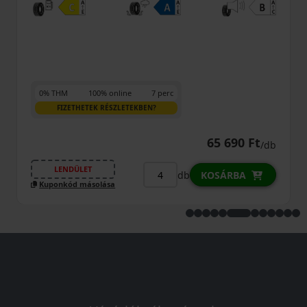
0% THM
100% online
7 perc
FIZETHETEK RÉSZLETEKBEN?
65 690 Ft
/db
LENDÜLET
db
KOSÁRBA
Kuponkód másolása