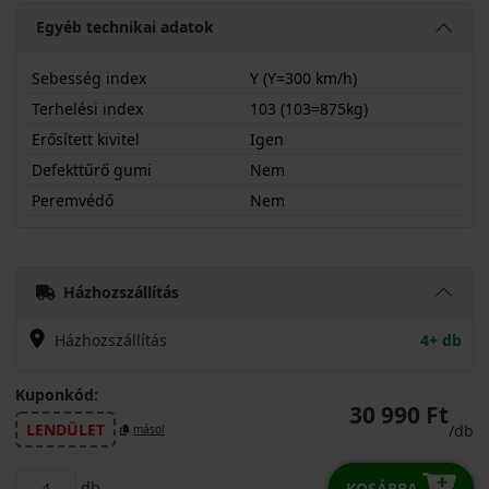
Egyéb technikai adatok
Sebesség index
Y (Y=300 km/h)
Terhelési index
103 (103=875kg)
Erősített kivitel
Igen
Defekttűrő gumi
Nem
Peremvédő
Nem
24545R20YRU01X
Házhozszállítás
Házhozszállítás
4+ db
Kuponkód:
30 990 Ft
LENDÜLET
/db
másol
db
KOSÁRBA