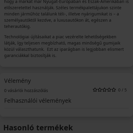
hogy a márkát már Nyugat-Európában és Észak-Amerikában is
előszeretettel használják. Széles termékpalettájukon szinte
minden járműhöz találunk téli-, illetve nyárigumikat is – a
személyautóktól kezdve, a luxusautókon át, egészen a
teherautókig.
Technológiai újításaikat a piac vezérelte lehetőségekben
látják, így teljesen megbízható, magas minőségű gumijaik
közül választhatunk. Ezt az iparágban is legjobban elismert
garanciákkal biztosítják is.
Vélemény
0 / 5
0 vásárlói hozzászólás
Felhasználói vélemények
Hasonló termékek