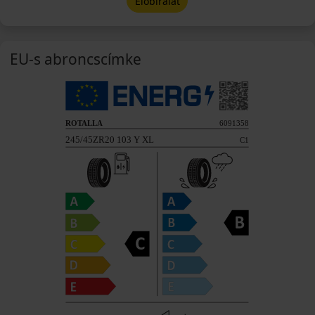
Előbírálat
EU-s abroncscímke