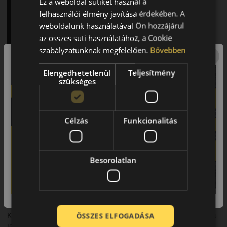
Ez a weboldal sütiket használ a
felhasználói élmény javítása érdekében. A
weboldalunk használatával Ön hozzájárul
az összes süti használatához, a Cookie
szabályzatunknak megfelelően.
Bővebben
Continental SportContact 7 – Következő szintű sportos
Elengedhetetlenül
Teljesítmény
teljesítmény
szükséges
Bevezető
A Continental SportContact 7 egy új generációs sportos nyári
Célzás
Funkcionalitás
abroncs, amely a maximális tapadást és a pontos
irányíthatóságot helyezi előtérbe.
Futófelület és tapadás
Besorolatlan
Modern futófelületi kialakítása kiváló tapadást biztosít száraz
és nedves útfelületen is.
Biztonsági jellemzők
Kiszámítható fékteljesítmény és magas szintű menetstabilitás
ÖSSZES ELFOGADÁSA
jellemzi.