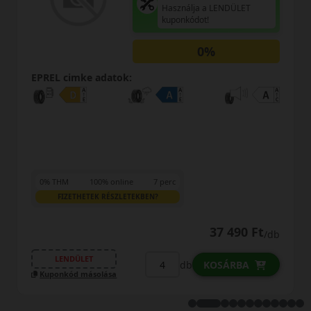
Használja a LENDÜLET
kuponkódot!
0%
EPREL cimke adatok:
0% THM
100% online
7 perc
FIZETHETEK RÉSZLETEKBEN?
50 090 Ft
/db
LENDÜLET
db
KOSÁRBA
Kuponkód másolása