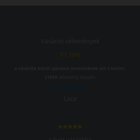
Vásárlói vélemények
97.76%
a vásárlók közül ajánlaná ismerősének ezt a boltot.
21659
vélemény alapján
Laca
-
A bolt vásárlója