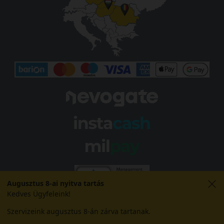
Augusztus 8-ai nyitva tartás
Kedves Ügyfeleink!
Szervizeink augusztus 8-án zárva tartanak.