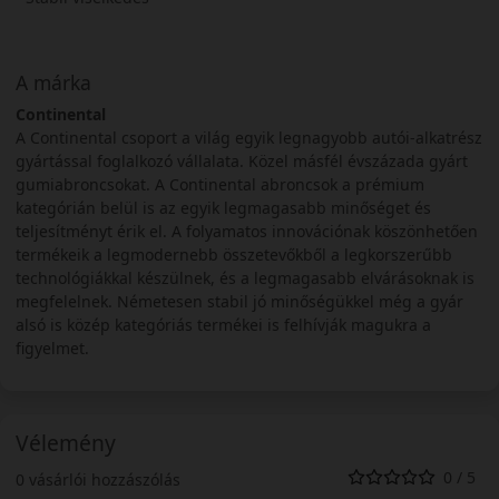
A márka
Continental
A Continental csoport a világ egyik legnagyobb autói-alkatrész
gyártással foglalkozó vállalata. Közel másfél évszázada gyárt
gumiabroncsokat. A Continental abroncsok a prémium
kategórián belül is az egyik legmagasabb minőséget és
teljesítményt érik el. A folyamatos innovációnak köszönhetően
termékeik a legmodernebb összetevőkből a legkorszerűbb
technológiákkal készülnek, és a legmagasabb elvárásoknak is
megfelelnek. Németesen stabil jó minőségükkel még a gyár
alsó is közép kategóriás termékei is felhívják magukra a
figyelmet.
Vélemény
0 / 5
0 vásárlói hozzászólás