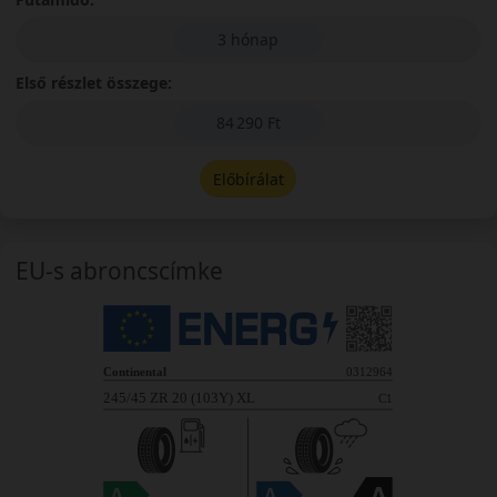
3 hónap
Első részlet összege:
84 290 Ft
Előbírálat
EU-s abroncscímke