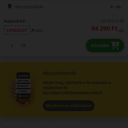
Házhozszállítás
4+ db
88 290 Ft
Kuponkód:
84 290 Ft
LENDÜLET
/db
másol
db
KOSÁRBA
RÉSZLETFIZETÉS
Nézze meg, elérhető-e Ön számára a
részletfizetés
bármilyen elköteleződés nélkül!
Elindítom az előbírálatot