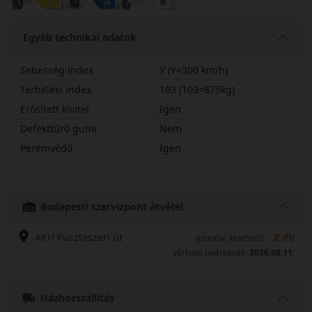
Egyéb technikai adatok
Sebesség index
Y (Y=300 km/h)
Terhelési index
103 (103=875kg)
Erősített kivitel
Igen
Defekttűrő gumi
Nem
Peremvédő
Igen
24545R20YSPC7X
Budapesti szervizpont átvétel
AKH Pusztaszeri út
2 db
azonnal átvehető:
várható beérkezés:
2026.08.11.
Házhozszállítás