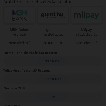
Áruhitel és részletfizetés kalkulátor
MBH Online
gumi.hu
Milpay
Áruhitel
részletfizetés
részletfizetés
Nem elérhető
80 000 Ft-tól
Nem elérhető
Termék ár 4 db vásárlása esetén:
337 160 Ft
Teljes viszafizetendő összeg:
337 160 Ft
Elérhető THM:
0%
Futamidő: