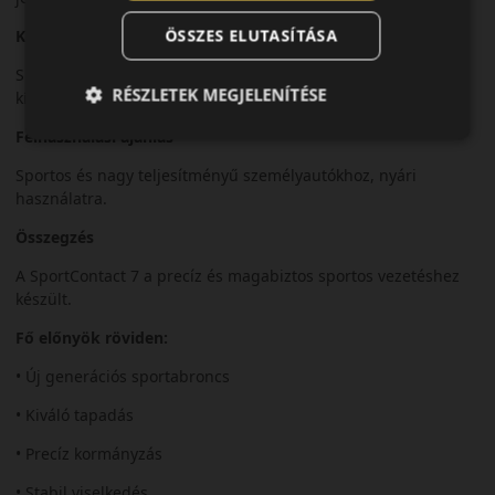
ÖSSZES ELUTASÍTÁSA
Komfort és zajszint
Sportos karaktere ellenére is kiegyensúlyozott komfortot
RÉSZLETEK MEGJELENÍTÉSE
kínál.
Felhasználási ajánlás
Sportos és nagy teljesítményű személyautókhoz, nyári
használatra.
Összegzés
A SportContact 7 a precíz és magabiztos sportos vezetéshez
készült.
Fő előnyök röviden:
• Új generációs sportabroncs
• Kiváló tapadás
• Precíz kormányzás
• Stabil viselkedés