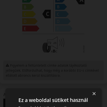
Figyelem a feltüntetett címke adatok tájékoztató
jellegűek. Előfordulhat, hogy még a korábbi EU-s címkével
ellátott abroncs kerül kiszállításra.
×
A mintázat
Ez a weboldal sütiket használ