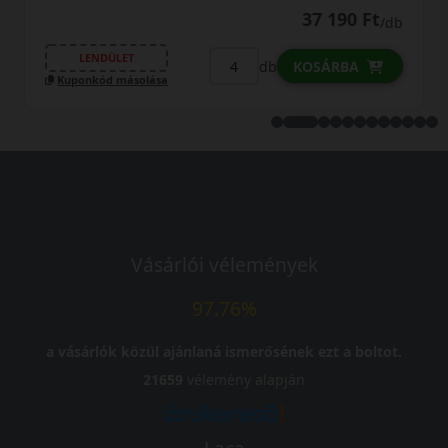
Ft
22 690 Ft
/db
/
LENDÜLET
db
KOSÁRBA
Kuponkód másolása
Vásárlói vélemények
97.76%
a vásárlók közül ajánlaná ismerősének ezt a boltot.
21659
vélemény alapján