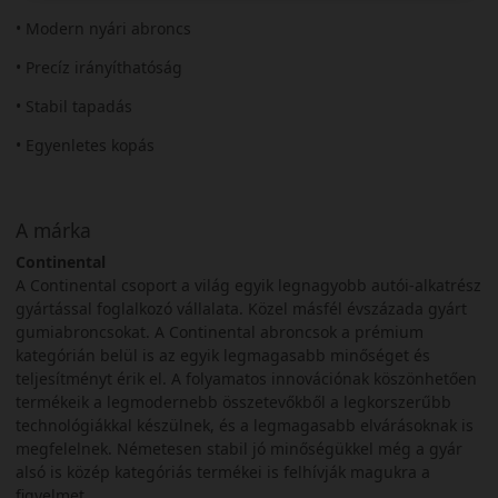
• Modern nyári abroncs
• Precíz irányíthatóság
• Stabil tapadás
• Egyenletes kopás
A márka
Continental
A Continental csoport a világ egyik legnagyobb autói-alkatrész
gyártással foglalkozó vállalata. Közel másfél évszázada gyárt
gumiabroncsokat. A Continental abroncsok a prémium
kategórián belül is az egyik legmagasabb minőséget és
teljesítményt érik el. A folyamatos innovációnak köszönhetően
termékeik a legmodernebb összetevőkből a legkorszerűbb
technológiákkal készülnek, és a legmagasabb elvárásoknak is
megfelelnek. Németesen stabil jó minőségükkel még a gyár
alsó is közép kategóriás termékei is felhívják magukra a
figyelmet.