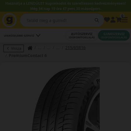
Használja a LENDÜLET kuponkódot és szereltessen kedvezményesen!
Még 54 nap 19 óra 47 perc 30 másodperc.
0
AUTÓSZERVIZ
GUMISZERVIZ
LEGKÖZELEBBI SZERVIZ
IDŐPONTFOGLALÁS
IDŐPONTFOGLALÁS
215/65R16
Vissza
PremiumContact 6