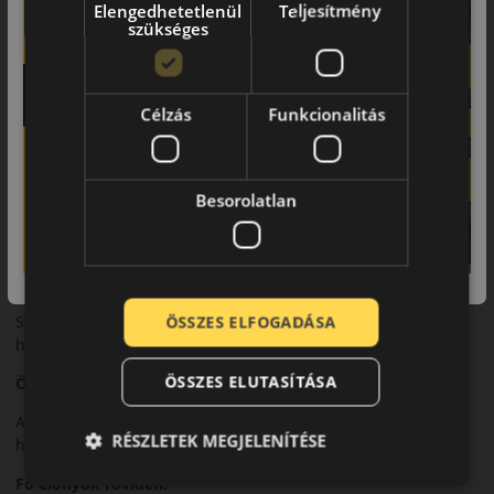
Futófelület és tapadás
Elengedhetetlenül
Teljesítmény
szükséges
Aszimmetrikus mintázata stabil tapadást és egyenletes kopást
biztosít.
Biztonsági jellemzők
Célzás
Funkcionalitás
Megbízható fékezési teljesítmény és kiváló menetstabilitás
jellemzi.
Besorolatlan
Komfort és zajszint
Kiegyensúlyozott zajszint és komfortos utazás.
Felhasználási ajánlás
Széles méretválasztékban személyautókhoz, nyári
ÖSSZES ELFOGADÁSA
használatra.
ÖSSZES ELUTASÍTÁSA
Összegzés
A PremiumContact 6 sokoldalú választás a mindennapi és
RÉSZLETEK MEGJELENÍTÉSE
hosszabb utakhoz egyaránt.
Fő előnyök röviden: