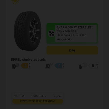
ÉSI
AKÁR 6.000 FT SZERELÉSI
KEDVEZMÉNY!
Használja a LENDÜLET
kuponkódot!
0%
EPREL cimke adatok:
0% THM
100% online
7 perc
FIZETHETEK RÉSZLETEKBEN?