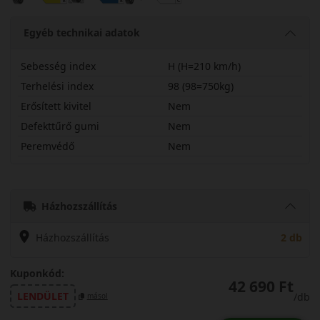
Egyéb technikai adatok
Sebesség index
H (H=210 km/h)
Terhelési index
98 (98=750kg)
Erősített kivitel
Nem
Defekttűrő gumi
Nem
Peremvédő
Nem
21565R16HPC6
Házhozszállítás
Házhozszállítás
2 db
Kuponkód:
42 690 Ft
LENDÜLET
/db
másol