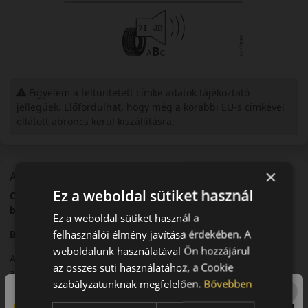
Figyelem a feltüntetett címke adatok tájékoztató
jellegűek. Előfordulhat, hogy még a korábbi EU-s címkével
ellátott abroncs kerül kiszállításra.
×
A mintázat
Ez a weboldal sütiket használ
Continental PremiumContact 6 – Precíz irányíthatóság és
biztonság
Ez a weboldal sütiket használ a
felhasználói élmény javítása érdekében. A
Bevezető
weboldalunk használatával Ön hozzájárul
A Continental PremiumContact 6 egy modern nyári abroncs,
az összes süti használatához, a Cookie
amelyet pontos kormányreakciókra és magas szintű
szabályzatunknak megfelelően.
Bővebben
biztonságra optimalizáltak.