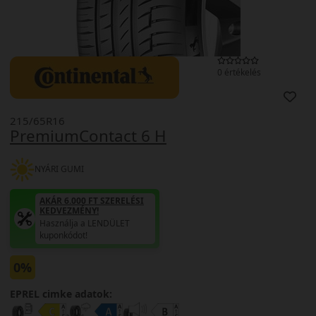
0 értékelés
215/65R16
PremiumContact 6 H
NYÁRI GUMI
AKÁR 6.000 FT SZERELÉSI
KEDVEZMÉNY!
Használja a LENDÜLET
kuponkódot!
0%
EPREL cimke adatok: