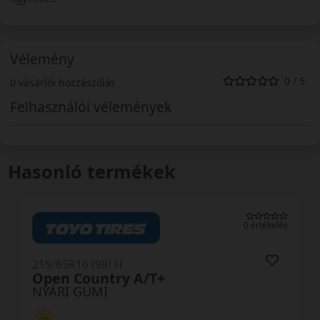
Vélemény
0 / 5
0 vásárlói hozzászólás
Felhasználói vélemények
Hasonló termékek
tékelés
0 értéke
215/65R16 (98) H
DH51 RXMotion Performa
NYÁRI GUMI