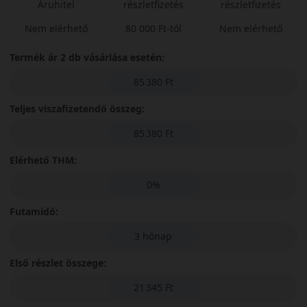
Áruhitel
részletfizetés
részletfizetés
Nem elérhető
80 000 Ft-tól
Nem elérhető
Termék ár 2 db vásárlása esetén:
85 380 Ft
Teljes viszafizetendő összeg:
85 380 Ft
Elérhető THM:
0%
Futamidő:
3 hónap
Első részlet összege:
21 345 Ft