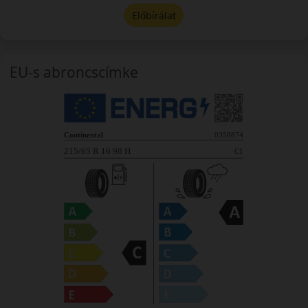
Előbírálat
EU-s abroncscímke