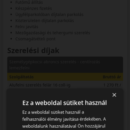
Futómű állítás
Készpénzes fizetés
Ügyfélparkolóban díjtalan parkolás
Közterületen díjtalan parkolás
Felni javitás
Mezőgazdasági és tehergumi szerelés
Csomagátvételi pont
Szerelési díjak
Személygépkocsi abroncs szerelés - centírozás
lemezfelni
Szolgáltatás
Bruttó ár
Alufelni szerelés felár 16 coll-ig
1 270 Ft /
ABRONCS
×
Centrírozás 13 coll
3 400 Ft /
Ez a weboldal sütiket használ
ABRONCS
Ez a weboldal sütiket használ a
Centrírozás 14 coll
3 400 Ft /
felhasználói élmény javítása érdekében. A
ABRONCS
weboldalunk használatával Ön hozzájárul
Centrírozás 15 coll
3 900 Ft /