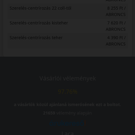
Szerelés-centrírozás 22 coll-tól
8 255 Ft /
ABRONCS
Szerelés-centrírozás kisteher
7 620 Ft /
ABRONCS
Szerelés-centrírozás teher
4 390 Ft /
ABRONCS
Vásárlói vélemények
97.76%
a vásárlók közül ajánlaná ismerősének ezt a boltot.
21659
vélemény alapján
Laca