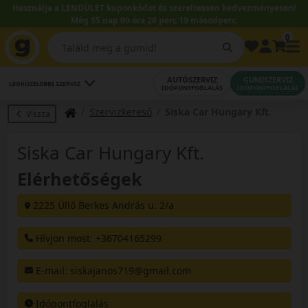
Használja a LENDÜLET kuponkódot és szereltessen kedvezményesen!
Még 55 nap 09 óra 26 perc 19 másodperc.
0
AUTÓSZERVIZ
GUMISZERVIZ
LEGKÖZELEBBI SZERVIZ
IDŐPONTFOGLALÁS
IDŐPONTFOGLALÁS
Szervizkereső
Siska Car Hungary Kft.
Vissza
Siska Car Hungary Kft.
Elérhetőségek
2225 Üllő Berkes András u. 2/a
Hívjon most: +36704165299
E-mail
: siskajanos719@gmail.com
Időpontfoglalás