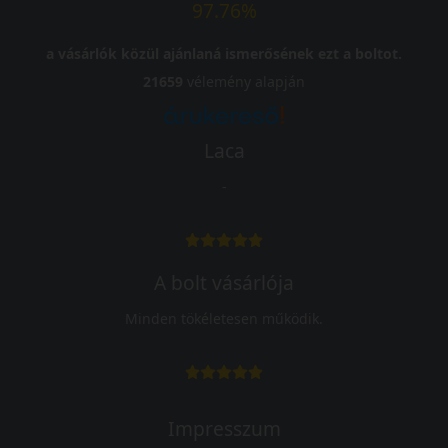
97.76%
a vásárlók közül ajánlaná ismerősének ezt a boltot.
21659
vélemény alapján
Laca
-
A bolt vásárlója
Minden tökéletesen működik.
Impresszum