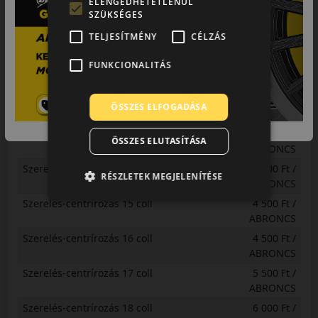
ELENGEDHETETLENÜL
ABRONCS
SZÜKSÉGES
Centrírozás 22 coll-tól
6 000 Ft /
TELJESÍTMÉNY
CÉLZÁS
ABRONCS
Centrírozás kisteher
4 445 Ft /
FUNKCIONALITÁS
ABRONCS
Gumihotel
3 451 Ft /
ÖSSZES ELFOGADÁSA
ABRONCS
Szerelés-centrírozás 13 coll
4 500 Ft /
ÖSSZES ELUTASÍTÁSA
ABRONCS
Szerelés-centrírozás 14 coll
4 500 Ft /
RÉSZLETEK MEGJELENÍTÉSE
ABRONCS
Szerelés-centrírozás 15 coll
4 500 Ft /
ABRONCS
Szerelés-centrírozás 16 coll
4 500 Ft /
ABRONCS
Szerelés-centrírozás 17 coll
5 500 Ft /
ABRONCS
Szerelés-centrírozás 18 coll
6 000 Ft /