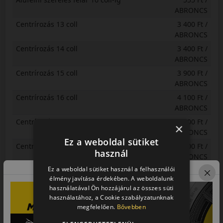
ABRONCS
Centrírozás 13 coll
3 400 Ft /
ABRONCS
Centrírozás 14 coll
3 400 Ft /
ABRONCS
Centrírozás 15 coll
3 900 Ft /
ABRONCS
Centrírozás 16 coll
4 100 Ft /
ABRONCS
Centrírozás 17 coll
5 000 Ft /
×
ABRONCS
Ez a weboldal sütiket
Centrírozás 18 coll
5 200 Ft /
használ
ABRONCS
Ez a weboldal sütiket használ a felhasználói
Centrírozás 19 coll és Kisteher C-s
5 500 Ft /
élmény javítása érdekében. A weboldalunk
terherlési index
ABRONCS
használatával Ön hozzájárul az összes süti
Centrírozás 20 coll
5 700 Ft /
használatához, a Cookie szabályzatunknak
ABRONCS
megfelelően.
Bővebben
Centrírozás 21 coll
5 800 Ft /