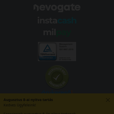
Augusztus 8-ai nyitva tartás
Kedves Ügyfeleink!
Szervizeink augusztus 8-án zárva tartanak.