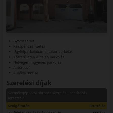
Gyorsszerviz
Készpénzes fizetés
Ügyfélparkolóban díjtalan parkolás
Közterületen díjtalan parkolás
Hétvégén ingyenes parkolás
Autómosó
Autókozmetika
Szerelési díjak
Személygépkocsi abroncs szerelés - centírozás
lemezfelni
Szolgáltatás
Bruttó ár
Alufelni szerelés felár 16 coll-ig
555 Ft /