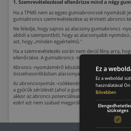
1. Szemrevételezéssel ellenőrizze mind a négy gum
Ha a TPMS nem az egyes gumiabroncsok nyomását jele
gumiabroncs szemrevételezése az érintett abroncs k
Ne feledje, hogy sajnos az alacsony gumiabroncs -nyo
abból a szempontból, hogy az alacsonyabb nyomású gu
azt, hogy „minden egyértelmű."
Ha a szemrevételezés során nem derül fény arra, ho
ellenőrzése. A gumiabroncs -nyomásmérő készülékek 
Abroncs -nyomásmérő készülékkel ellenőrizze mind a
Ez a webolda
összehasonlításban alacsonyak? Milyen messze van bá
Ez a weboldal süt
Az abroncsnyomás -csökkenés egyértelmű jelei mellett k
használatával Ön 
a gyűrűk sérülését (ahol a gumiabroncs találkozik a k
Bővebben
akkor az abroncs potenciálisan veszélyeztetett, és ne
ezért ezt nem szabad megpróbálni.
Elengedhetetle
szükséges