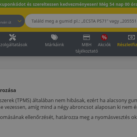
kuponkódot és szereltessen kedvezményesen! Még 54 nap 00 óra
pest, Fehérvári út
zolgáltatások
Márkáink
MBH
Akciók
Részletfi
tájékoztató
rozása
zerek (TPMS) általában nem hibásak, ezért ha alacsony gum
e vezessen, amíg mind a négy abroncsot alaposan ki nem ér
yomásának ellenőrzését, határozza meg a nyomásvesztés okát