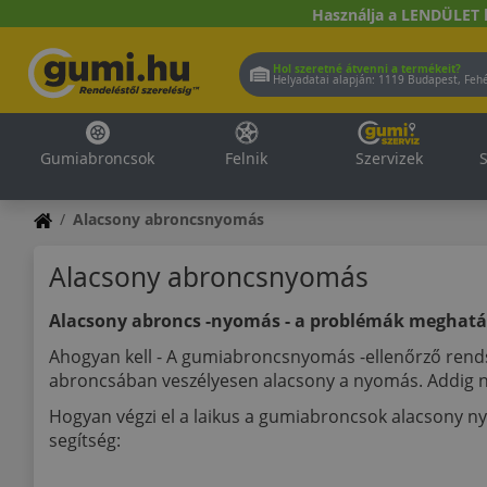
Használja a LENDÜLET 
Hol szeretné átvenni a termékeit?
Helyadatai alapján:
1119 Buda
Gumiabroncsok
Felnik
Szervizek
S
Alacsony abroncsnyomás
Alacsony abroncsnyomás
Alacsony abroncs -nyomás - a problémák meghatá
Ahogyan kell - A gumiabroncsnyomás -ellenőrző rends
abroncsában veszélyesen alacsony a nyomás. Addig n
Hogyan végzi el a laikus a gumiabroncsok alacsony n
segítség: