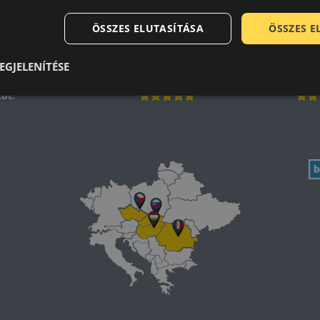
Laca
A b
ÖSSZES ELUTASÍTÁSA
ÖSSZES 
-
Mind
EGJELENÍTÉSE
ot.