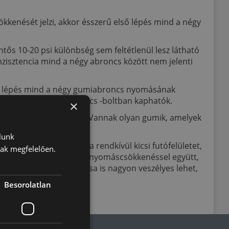
enését jelzi, akkor ésszerű első lépés mind a négy
ős 10-20 psi különbség sem feltétlenül lesz látható
zisztencia mind a négy abroncs között nem jelenti
ző lépés mind a négy gumiabroncs nyomásának
zinkútnál és gumiabroncs -boltban kaphatók.
×
asonlítanak egymáshoz? Vannak olyan gumik, amelyek
lunk
ldalfal buborékjait, a rendkívül kicsi futófelületet,
nak megfelelően.
mák bármelyike ​​fennáll, nyomáscsökkenéssel együtt,
iabroncsok újra felfújása is nagyon veszélyes lehet,
Besorolatlan