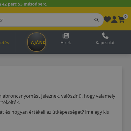
 42 perc 53 másodperc.
0
AJÁNDÉKUTALVÁNY
zetés
Hírek
Kapcsolat
iabroncsnyomást jeleznek, valószínű, hogy valamely
tékelték.
 és hogyan értékeli az útképességet? Íme egy kis