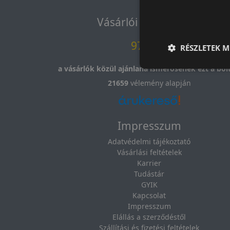
Vásárlói vélemények
97.76%
RÉSZLETEK M
a vásárlók közül ajánlaná ismerősének ezt a bolt
21659
vélemény alapján
Impresszum
Adatvédelmi tájékoztató
Vásárlási feltételek
Karrier
Tudástár
GYIK
Kapcsolat
Impresszum
Elállás a szerződéstől
Szállítási és fizetési feltételek