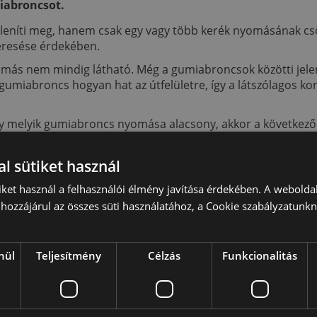
iabroncsot.
níti meg, hanem csak egy vagy több kerék nyomásának csökk
eresése érdekében.
más nem mindig látható. Még a gumiabroncsok közötti jelent
miabroncs hogyan hat az útfelületre, így a látszólagos kon
gy melyik gumiabroncs nyomása alacsony, akkor a követke
bármelyik autóalkatrész -boltban, nagykereskedésben, ben
 négy gumiabroncsot, és jegyezze fel a nyomást. Hogyan h
l sütiket használ
rmelyik abroncs a jármű specifikációjától?
iket használ a felhasználói élmény javítása érdekében. A webolda
eresse meg az esetleges szerkezeti problémákat, például az o
hozzájárul az összes süti használatához, a Cookie szabályzatunk
erék szélével) vagy más rendellenességeket. Ha ezen problé
m szabad tovább használni. Még az ilyen állapotban lévő gum
nül
Teljesítmény
Célzás
Funkcionalitás