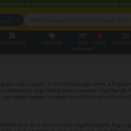
kuponkódot és szereltessen kedvezményesen! Még 55 nap 19 óra
pest, Fehérvári út
zolgáltatások
Márkáink
MBH
Akciók
Részletfi
tájékoztató
gulat uralja a napot. Az út beláthatósága romlik, a forgal
rra alkalmasak, hogy ötletes átkozó szavakat inspiráljanak. 
, egy nagyon gyakori, veszélyes és valójában elkerülhető es
 ékelődik az út és az abroncs közé, megakadályozva, hogy a