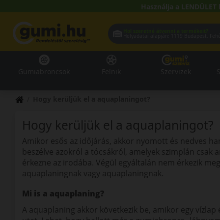
Használja a LENDÜLET 
Hol szeretné átvenni a termékeit?
Helyadatai alapján:
1119 Buda
Gumiabroncsok
Felnik
Szervizek
S
Hogy kerüljük el a aquaplaningot?
Hogy kerüljük el a aquaplaningot?
Amikor esős az időjárás, akkor nyomott és nedves han
beszélve azokról a tócsákról, amelyek szimplán csak a
érkezne az irodába. Végül egyáltalán nem érkezik meg
aquaplaningnak vagy aquaplaningnak.
Mi is a aquaplaning?
A aquaplaning akkor következik be, amikor egy vízlap