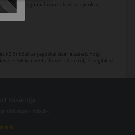
óra, amikor a gumiabroncsok visszanyerik az
 lendülhet.
, és különböző anyagokkal kísérleteznek, hogy
ezetik ki a vizet a futófelületükről, és segítik az
olt vásárlója
en tökéletesen működik.