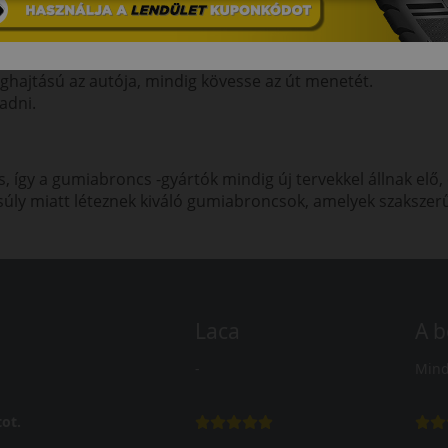
yenesen, vagy az út irányába, és készüljön fel a kompenzáci
lendület eltántoríthat a megfelelő iránytól, vagy pörgésbe
ghajtású az autója, mindig kövesse az út menetét.
adni.
s, így a gumiabroncs -gyártók mindig új tervekkel állnak elő
y miatt léteznek kiváló gumiabroncsok, amelyek szakszerűen v
Laca
A b
-
Mind
ot.