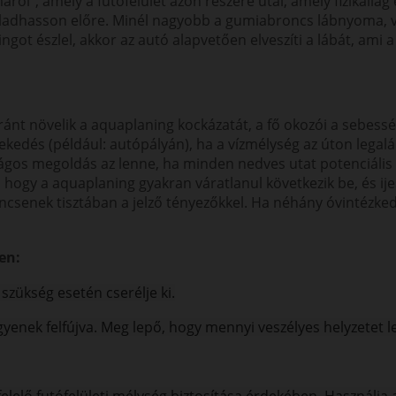
l”, amely a futófelület azon részére utal, amely fizikailag é
dhasson előre. Minél nagyobb a gumiabroncs lábnyoma, vagy 
ngot észlel, akkor az autó alapvetően elveszíti a lábát, ami
ánt növelik a aquaplaning kockázatát, a fő okozói a sebessé
lekedés (például: autópályán), ha a vízmélység az úton lega
nságos megoldás az lenne, ha minden nedves utat potenciáli
, hogy a aquaplaning gyakran váratlanul következik be, és ij
incsenek tisztában a jelző tényezőkkel. Ha néhány óvintézke
en:
zükség esetén cserélje ki.
yenek felfújva. Meg lepő, hogy mennyi veszélyes helyzetet le