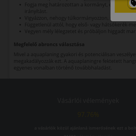
Fogja meg határozottan a kormányt, és tartsa eg
irányítást.
Vigyázzon, nehogy túlkormányozzon, mert mivel a 
Függetlenül attól, hogy első- vagy hátsókerék-me
Vegyen mély lélegzetet és próbáljon higgadt mar
Megfelelő abroncs választása
Mivel a aquaplaning gyakori és potenciálisan veszélye
megakadályozzák ezt. A aquaplaningre fektetett hangsúl
egyenes vonalban történő továbbhaladást.
Vásárlói vélemények
97.76%
a vásárlók közül ajánlaná ismerősének ezt a bolt