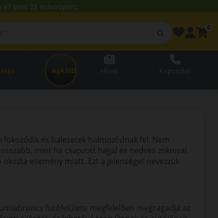
 47 perc 22 másodperc.
0
AJÁNDÉKUTALVÁNY
zetés
Hírek
Kapcsolat
om fokozódik és balesetek halmozódnak fel. Nem
Rosszabb, mint ha csapzott hajjal és nedves zoknival
ő okozta esemény miatt. Ezt a jelenséget nevezzük
 gumiabroncs futófelülete megfelelően megragadja az