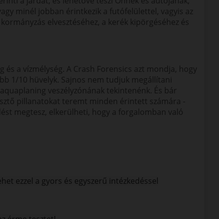
rinti a járdát, és lehetővé teszi Önnek és autójának,
minél jobban érintkezik a futófelülettel, vagyis az
 a kormányzás elvesztéséhez, a kerék kipörgéséhez és
g és a vízmélység. A Crash Forensics azt mondja, hogy
lább 1/10 hüvelyk. Sajnos nem tudjuk megállítani
s aquaplaning veszélyzónának tekintenénk. És bár
esztő pillanatokat teremt minden érintett számára -
dést megtesz, elkerülheti, hogy a forgalomban való
het ezzel a gyors és egyszerű intézkedéssel