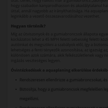
utat. Lehet, hogy hallott már a gumiabroncs „lábnyomáró
hogy szabadon kanyarodhasson és akadálytalanul hala
úttal, annál nagyobb az irányíthatósága. Ha aquaplani
leginkább a vezető összezavarodásához vezethet.
Hogyan történik?
Míg az útviszonyok és a gumiabroncsok állapota egyar
kockázatos lehet a 45 MPH feletti sebesség feletti köz
autóinkat és megszökni a szabályok elől, így a bizto
lehetséges a fenti tényezők azonosítása, az igazság az
különösen azok számára, akik felkészületlenek vagy n
ingázás veszteséges legyen.
Óvintézkedések a aquaplaning elkerülése érdekéb
Rendszeresen ellenőrizze a gumiabroncsokat, és s
Biztosítja, hogy a gumiabroncsok megfelelően leg
megelőzni.