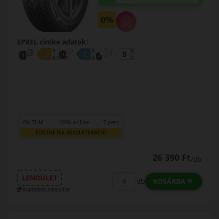
0%
EPREL cimke adatok:
0% THM
100% online
7 perc
FIZETHETEK RÉSZLETEKBEN?
26 390 Ft
/db
LENDÜLET
KOSÁRBA
db
Kuponkód másolása