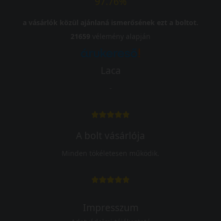
97.76%
a vásárlók közül ajánlaná ismerősének ezt a boltot.
21659
vélemény alapján
Laca
-
A bolt vásárlója
Minden tökéletesen működik.
Impresszum