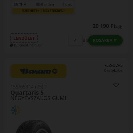
0% THM
100% online
7 perc
FIZETHETEK RÉSZLETEKBEN?
20 190 Ft
/db
LENDÜLET
KOSÁRBA
db
Kuponkód másolása
0 értékelés
155/65R14 (75) T
Quartaris 5
NÉGYÉVSZAKOS GUMI