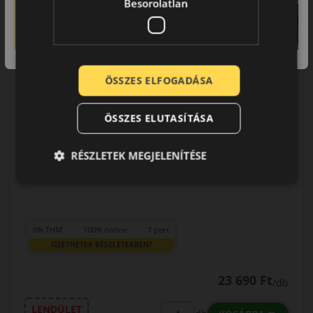
Besorolatlan
AKÁR 8.000 FT SZERELÉSI
KEDVEZMÉNY!
Használja a LENDÜLET
kuponkódot!
ÖSSZES ELFOGADÁSA
0%
EPREL cimke adatok:
ÖSSZES ELUTASÍTÁSA
RÉSZLETEK MEGJELENÍTÉSE
0% THM
100% online
7 perc
FIZETHETEK RÉSZLETEKBEN?
23 690 Ft
/db
LENDÜLET