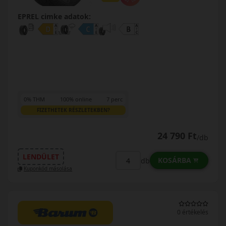
EPREL cimke adatok:
0% THM
100% online
7 perc
FIZETHETEK RÉSZLETEKBEN?
24 790 Ft
/db
LENDÜLET
KOSÁRBA
db
Kuponkód másolása
0 értékelés