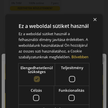
0% THM
100% online
7 perc
FIZETHETEK RÉSZLETEKBEN?
×
23 490 Ft
/db
Ez a weboldal sütiket használ
LENDÜLET
KOSÁRBA
db
Ez a weboldal sütiket használ a
Kuponkód másolása
felhasználói élmény javítása érdekében. A
weboldalunk használatával Ön hozzájárul
az összes süti használatához, a Cookie
szabályzatunknak megfelelően.
Bővebben
(5) 1 értékelés
Elengedhetetlenül
Teljesítmény
185/60R14 (82) T
szükséges
Quartaris 5
NÉGYÉVSZAKOS GUMI
Célzás
Funkcionalitás