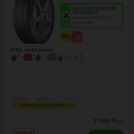
AKÁR 8.000 FT SZERELÉSI
KEDVEZMÉNY!
Használja a LENDÜLET
kuponkódot!
0%
EPREL cimke adatok:
0% THM
100% online
7 perc
FIZETHETEK RÉSZLETEKBEN?
21 090 Ft
/db
LENDÜLET