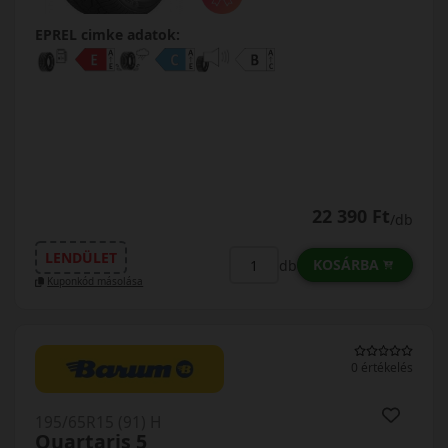
EPREL cimke adatok:
22 390 Ft
/db
LENDÜLET
KOSÁRBA
db
Kuponkód másolása
0 értékelés
195/65R15 (91) H
Quartaris 5