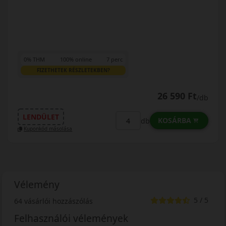
0% THM
100% online
7 perc
FIZETHETEK RÉSZLETEKBEN?
26 590 Ft
/db
LENDÜLET
KOSÁRBA
db
Kuponkód másolása
Vélemény
5 / 5
64 vásárlói hozzászólás
Felhasználói vélemények