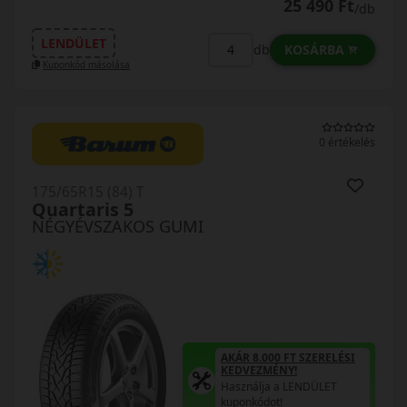
25 490 Ft
/db
LENDÜLET
KOSÁRBA
db
Kuponkód másolása
0 értékelés
175/65R15 (84) T
Quartaris 5
NÉGYÉVSZAKOS GUMI
AKÁR 8.000 FT SZERELÉSI
KEDVEZMÉNY!
Használja a LENDÜLET
kuponkódot!