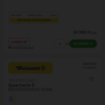
0% THM
100% online
7 perc
FIZETHETEK RÉSZLETEKBEN?
24 990 Ft
/db
LENDÜLET
KOSÁRBA
db
Kuponkód másolása
0 értékelés
185/65R15 (88) T
Quartaris 5
NÉGYÉVSZAKOS GUMI