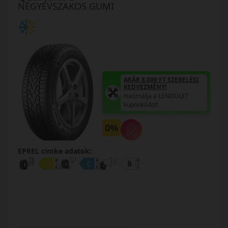
NÉGYÉVSZAKOS GUMI
AKÁR 8.000 FT SZERELÉSI
KEDVEZMÉNY!
Használja a LENDÜLET
kuponkódot!
0%
EPREL cimke adatok: