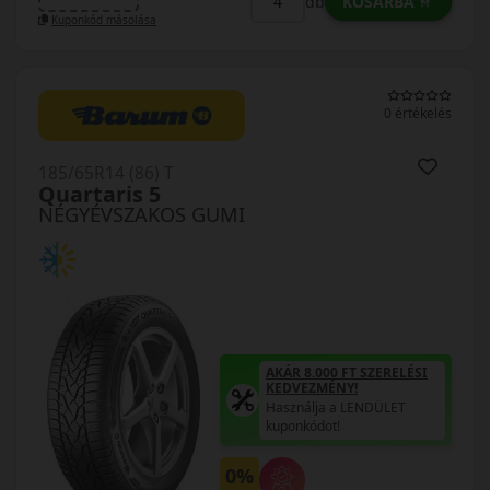
KOSÁRBA
db
Kuponkód másolása
0 értékelés
185/65R14 (86) T
Quartaris 5
NÉGYÉVSZAKOS GUMI
AKÁR 8.000 FT SZERELÉSI
KEDVEZMÉNY!
Használja a LENDÜLET
kuponkódot!
0%