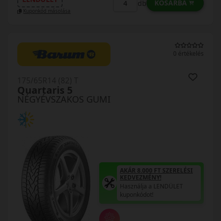
KOSÁRBA
db
Kuponkód másolása
0 értékelés
175/65R14 (82) T
Quartaris 5
NÉGYÉVSZAKOS GUMI
AKÁR 8.000 FT SZERELÉSI
KEDVEZMÉNY!
Használja a LENDÜLET
kuponkódot!