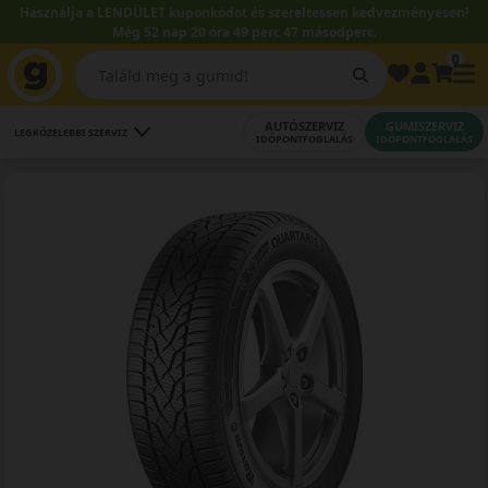
Használja a LENDÜLET kuponkódot és szereltessen kedvezményesen!
Még 52 nap 20 óra 49 perc 46 másodperc.
0
AUTÓSZERVIZ
GUMISZERVIZ
LEGKÖZELEBBI SZERVIZ
IDŐPONTFOGLALÁS
IDŐPONTFOGLALÁS