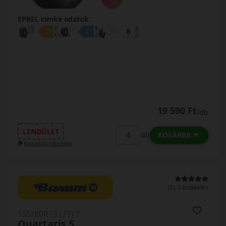
EPREL cimke adatok:
19 590 Ft
/db
LENDÜLET
KOSÁRBA
db
Kuponkód másolása
(5) 3 értékelés
155/80R13 (79) T
Quartaris 5