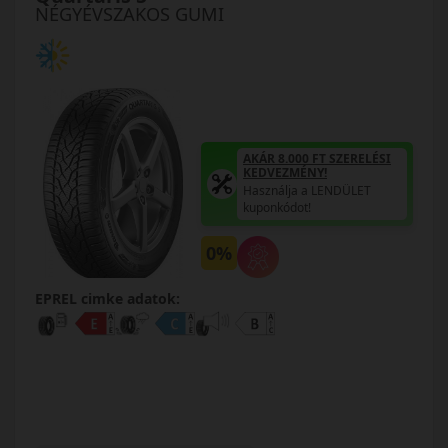
NÉGYÉVSZAKOS GUMI
AKÁR 8.000 FT SZERELÉSI
KEDVEZMÉNY!
Használja a LENDÜLET
kuponkódot!
0%
EPREL cimke adatok: