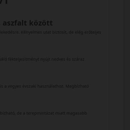
 aszfalt között
ekedésre. Kényelmes utat biztosít, de elég erőteljes
váló fékteljesítményt nyújt nedves és száraz
is a vegyes évszaki használathoz. Megbízható
gbízható, de a terepmintázat miatt magasabb