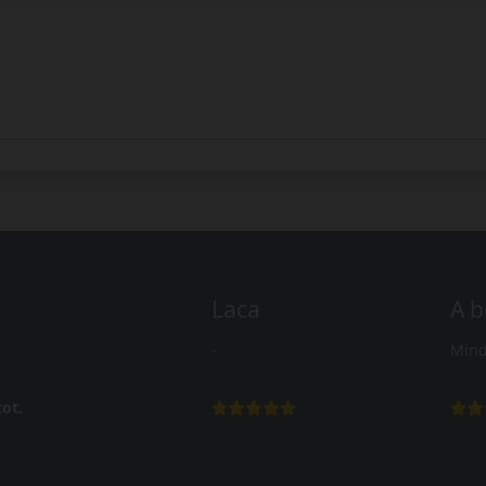
Laca
A b
-
Mind
ot.