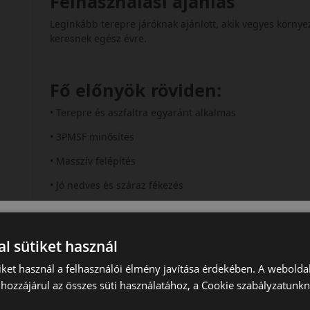
Felhasználási ajánlás
Leginkább terepre járóknak ajánlott, akik vegyes környe
keresnek egész évre.
Fő előnyök röviden:
• Terepre és aszfaltra egyaránt alkalmas
• 3PMSF minősítés
• Masszív felépítés
• Jó nedves és száraz fékezés
• Stabil irányíthatóság
Összegzés
l sütiket használ
A Bridgestone Dueler A/T remek kompromisszumot kínál 
iket használ a felhasználói élmény javítása érdekében. A webolda
jó nedves fékezésben, de hóban kompromisszumokra le
hozzájárul az összes süti használatához, a Cookie szabályzatunk