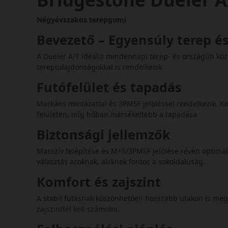
Négyévszakos terepgumi
Bevezető – Egyensúly terep és
A Dueler A/T ideális mindennapi terep- és országúti közl
tereptulajdonságokkal is rendelkezik.
Futófelület és tapadás
Markáns mintázattal és 3PMSF jelöléssel rendelkezik. Ki
felületen, míg hóban mérsékeltebb a tapadása.
Biztonsági jellemzők
Masszív felépítése és M+S/3PMSF jelölése révén optimál
választás azoknak, akiknek fontos a sokoldalúság.
Komfort és zajszint
A stabil futásnak köszönhetően hosszabb utakon is me
zajszinttel kell számolni.