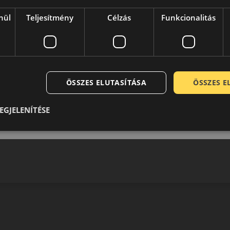
nül
Teljesítmény
Célzás
Funkcionalitás
Elérhető méretek
További méretek
ÖSSZES ELUTASÍTÁSA
ÖSSZES 
EGJELENÍTÉSE