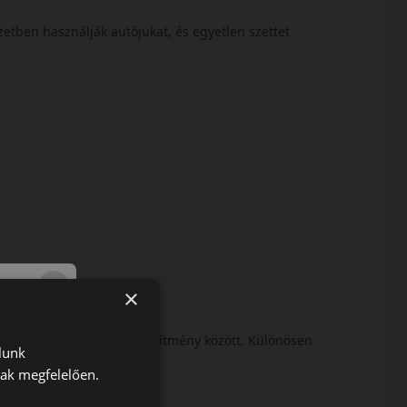
zetben használják autójukat, és egyetlen szettet
×
terep- és országúti teljesítmény között. Különösen
lunk
het szükség.
nak megfelelően.