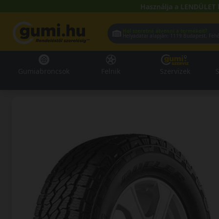
Használja a LENDÜLET 
Hol szeretné átvenni a termékeit?
Helyadatai alapján:
1119 Buda
Gumiabroncsok
Felnik
Szervizek
S