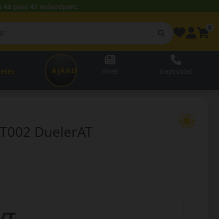
 48 perc 42 másodperc.
0
AJÁNDÉKUTALVÁNY
zetés
Hírek
Kapcsolat
T002 DuelerAT
/T