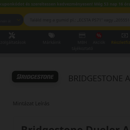
kuponkódot és szereltessen kedvezményesen! Még 53 nap 16 óra
pest, Fehérvári út
zolgáltatások
Márkáink
MBH
Akciók
Részletfi
tájékoztató
BRIDGESTONE A
Mintázat Leírás
Bridgestone Dueler A