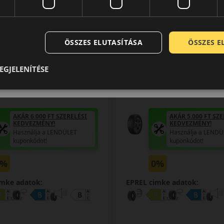
0 értékelés
16C (107/105) R
235/50R19C (111/109) T
ntact A/S Ultra
VanContact A/S Ult
VSZAKOS GUMI
NÉGYÉVSZAKOS GUMI
ÖSSZES ELUTASÍTÁSA
ÖSSZES 
EGJELENÍTÉSE
AKÁR 6.000 FT SZERELÉSI
AKÁR 5.000 FT SZE
KEDVEZMÉNY!
KEDVEZMÉNY!
Használja a LENDÜLET
Használja a LENDÜ
kuponkódot!
kuponkódot!
0%
0%
imke adatok:
EPREL cimke adatok: