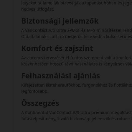
latyakot. A lamellák biztosítják a tapadást hóban és jeg
nedves útfogást.
Biztonsági jellemzők
A VanContact A/S Ultra 3PMSF és M+S minősítéssel rende
Oldalfalának scuff rib megerősítése védi a külső sérülés
Komfort és zajszint
Az abroncs tervezésénél fontos szempont volt a komforto
köszönhetően hosszú távú használatra is kényelmes vál
Felhasználási ajánlás
Kifejezetten kisteherautókhoz, furgonokhoz és flottákhoz
legfontosabb.
Összegzés
A Continental VanContact A/S Ultra prémium megoldást k
futásteljesítmény, kiváló biztonsági jellemzők és robuszt