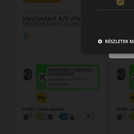
0 értékelés
195/70R15C (104/102) T
195/75R
VanContact A/S Ultra
VanCo
NÉGYÉVSZAKOS GUMI
NÉGYÉ
RÉSZLETEK M
AKÁR 8.000 FT SZERELÉSI
KEDVEZMÉNY!
Használja a LENDÜLET
kuponkódot!
0%
EPREL cimke adatok:
EPREL c