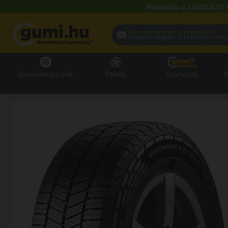
Használja a LENDÜLET 
Hol szeretné átvenni a termékeit?
Helyadatai alapján:
1119 Buda
Gumiabroncsok
Felnik
Szervizek
S