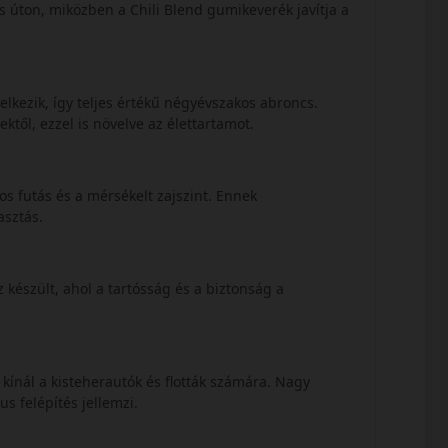
es úton, miközben a Chili Blend gumikeverék javítja a
lkezik, így teljes értékű négyévszakos abroncs.
ektől, ezzel is növelve az élettartamot.
s futás és a mérsékelt zajszint. Ennek
asztás.
 készült, ahol a tartósság és a biztonság a
ínál a kisteherautók és flották számára. Nagy
us felépítés jellemzi.