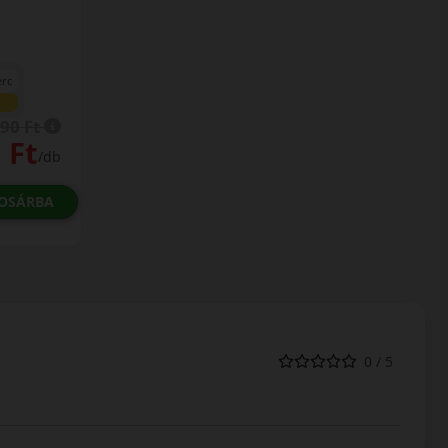
erc
90 Ft
 Ft
/db
OSÁRBA
0 / 5