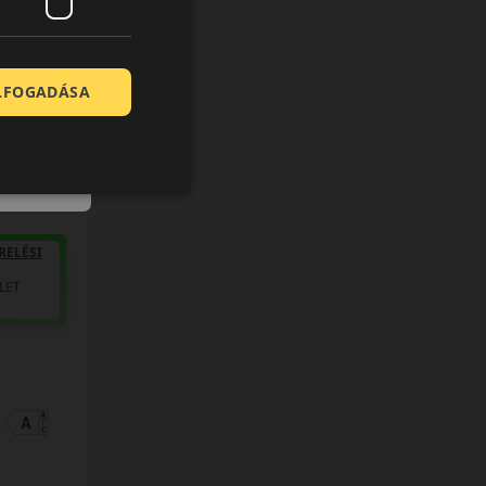
0 értékelés
ra
ELFOGADÁSA
RELÉSI
LET