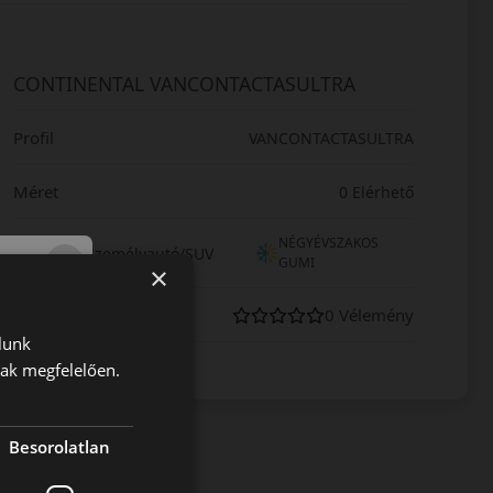
CONTINENTAL VANCONTACTASULTRA
Profil
VANCONTACTASULTRA
Méret
0 Elérhető
NÉGYÉVSZAKOS
Kategória
Személyautó/SUV
GUMI
×
Vásárlói vélemények
0 Vélemény
lunk
nak megfelelően.
Besorolatlan