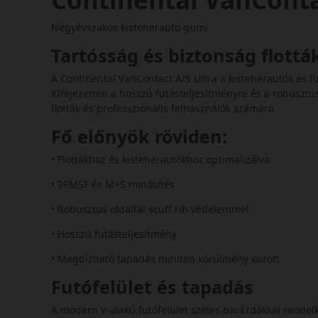
Négyévszakos kisteherautó gumi
Tartósság és biztonság flott
A Continental VanContact A/S Ultra a kisteherautók és
Kifejezetten a hosszú futásteljesítményre és a robusztus 
flották és professzionális felhasználók számára.
Fő előnyök röviden:
• Flottákhoz és kisteherautókhoz optimalizálva
• 3PMSF és M+S minősítés
• Robusztus oldalfal scuff rib védelemmel
• Hosszú futásteljesítmény
• Megbízható tapadás minden körülmény között
Futófelület és tapadás
A modern V-alakú futófelület széles barázdákkal rendelk