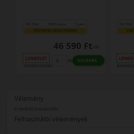
0% THM
100% online
7 perc
0% THM
FIZETHETEK RÉSZLETEKBEN?
FIZ
46 590 Ft
/db
LENDÜLET
LENDÜ
KOSÁRBA
db
Kuponkód másolása
Kuponkód m
Vélemény
0 vásárlói hozzászólás
Felhasználói vélemények