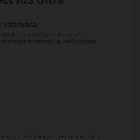
ák számára
 furgonok prémium négyévszakos abroncsa.
tartósságra fejlesztették, így ideális választás
ezik, amelyek hatékonyan vezetik el a vizet és a