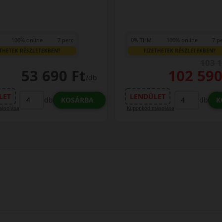
100% online
7 perc
0% THM
100% online
7 p
ETHETEK RÉSZLETEKBEN?
FIZETHETEK RÉSZLETEKBEN?
103 1
53 690 Ft
102 590
/db
LET
LENDÜLET
KOSÁRBA
K
db
db
ásolása
Kuponkód másolása