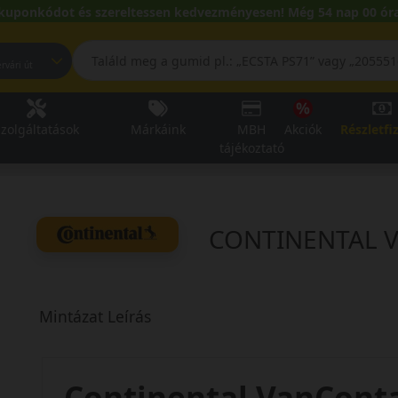
kuponkódot és szereltessen kedvezményesen! Még 54 nap 00 óra
pest, Fehérvári út
zolgáltatások
Márkáink
MBH
Akciók
Részletfi
tájékoztató
CONTINENTAL Va
Mintázat Leírás
Continental VanConta