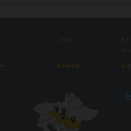
Laca
A b
-
Mind
ot.