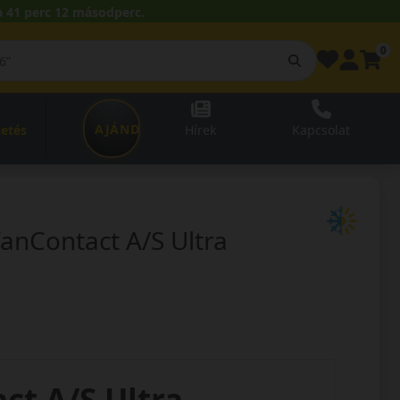
 41 perc 11 másodperc.
0
AJÁNDÉKUTALVÁNY
zetés
Hírek
Kapcsolat
nContact A/S Ultra
ct A/S Ultra