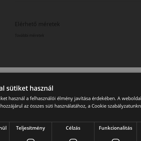
Elérhető méretek
További méretek
l sütiket használ
iket használ a felhasználói élmény javítása érdekében. A webolda
hozzájárul az összes süti használatához, a Cookie szabályzatunk
nül
Teljesítmény
Célzás
Funkcionalitás