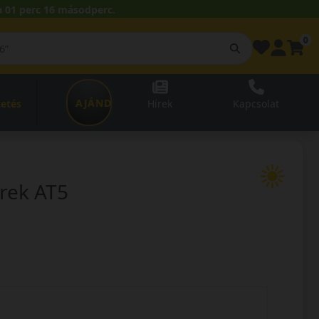
 01 perc 15 másodperc.
0
AJÁNDÉKUTALVÁNY
zetés
Hírek
Kapcsolat
rek AT5