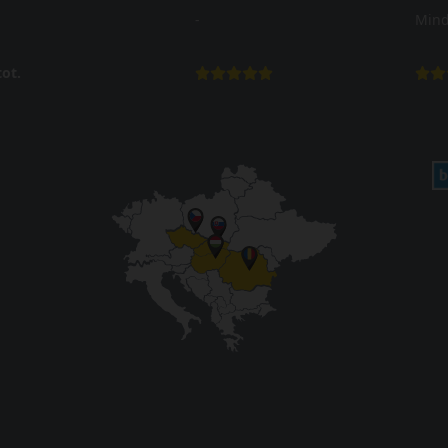
-
Mind
ot.