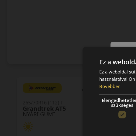
Ez a webolda
Ez a weboldal süt
használatával Ön 
Bővebben
0 értékelés
Elengedhetetle
265/70R16 (112) T
szükséges
Grandtrek AT5
NYÁRI GUMI