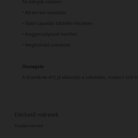
Fő előnyök röviden:
• All-terrain kialakítás
• Stabil tapadás többféle felületen
• Kiegyensúlyozott komfort
• Megbízható szerkezet
Összegzés
A Grandtrek AT5 jó választás a sokoldalú, modern SUV-
Elérhető méretek
További méretek