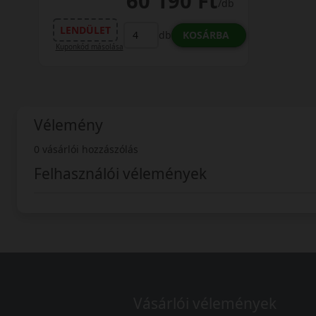
60 190 Ft
/db
LENDÜLET
KOSÁRBA
db
Kuponkód másolása
Vélemény
0 vásárlói hozzászólás
Felhasználói vélemények
Vásárlói vélemények