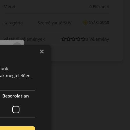
Méret
0 Elérhető
Kategória
Személyautó/SUV
NYÁRI GUMI
Vásárlói vélemények
0 Vélemény
×
lunk
nak megfelelően.
Besorolatlan