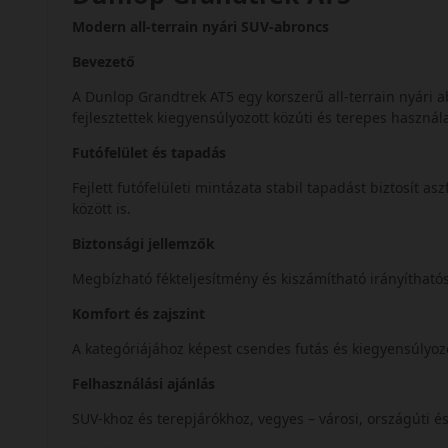
Modern all-terrain nyári SUV-abroncs
Bevezető
A Dunlop Grandtrek AT5 egy korszerű all-terrain nyári 
fejlesztettek kiegyensúlyozott közúti és terepes használ
Futófelület és tapadás
Fejlett futófelületi mintázata stabil tapadást biztosít 
között is.
Biztonsági jellemzők
Megbízható fékteljesítmény és kiszámítható irányítható
Komfort és zajszint
A kategóriájához képest csendes futás és kiegyensúlyo
Felhasználási ajánlás
SUV-khoz és terepjárókhoz, vegyes – városi, országúti é