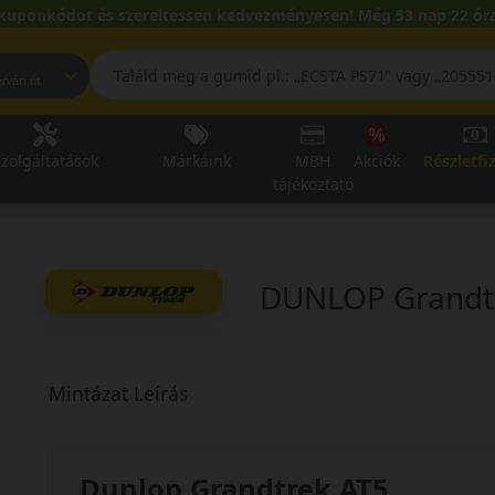
kuponkódot és szereltessen kedvezményesen! Még 53 nap 22 óra
pest, Fehérvári út
zolgáltatások
Márkáink
MBH
Akciók
Részletfi
tájékoztató
DUNLOP Grandt
Mintázat Leírás
Dunlop Grandtrek AT5