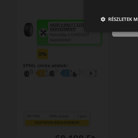
RÉSZLETEK M
AKÁR 6.000 FT SZERELÉSI
KEDVEZMÉNY!
Használja a LENDÜLET
kuponkódot!
0%
EPREL cimke adatok:
0% THM
100% online
7 perc
FIZETHETEK RÉSZLETEKBEN?