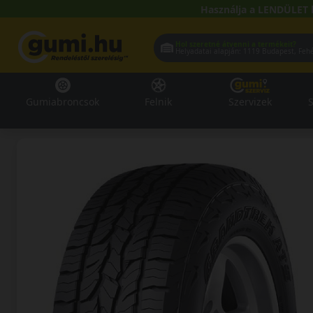
Használja a LENDÜLET 
Hol szeretné átvenni a termékeit?
Helyadatai alapján:
1119 Buda
Gumiabroncsok
Felnik
Szervizek
S