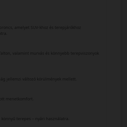
abroncs, amelyet SUV-khoz és terepjárókhoz
atra.
aszfalton, valamint murvás és könnyebb terepviszonyok
ság jellemzi változó körülmények mellett.
zott menetkomfort.
s könnyű terepes – nyári használatra.