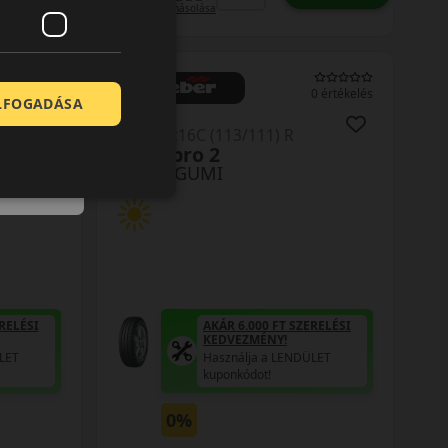
Kuponkód másolása
0 értékelés
0 értékelés
ELFOGADÁSA
215/75R16C (113/111) R
Transpro 2
NYÁRI GUMI
RELÉSI
AKÁR 6.000 FT SZERELÉSI
KEDVEZMÉNY!
LET
Használja a LENDÜLET
kuponkódot!
0%