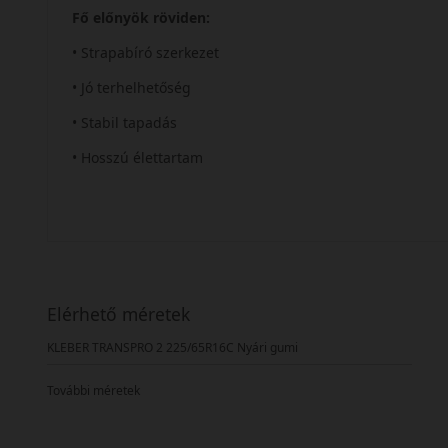
Fő előnyök röviden:
• Strapabíró szerkezet
• Jó terhelhetőség
• Stabil tapadás
• Hosszú élettartam
Elérhető méretek
KLEBER TRANSPRO 2 225/65R16C Nyári gumi
További méretek