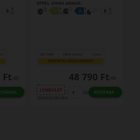
EPREL cimke adatok:
erc
0% THM
100% online
7 perc
FIZETHETEK RÉSZLETEKBEN?
 Ft
48 790 Ft
/db
/db
LENDÜLET
OSÁRBA
KOSÁRBA
db
Kuponkód másolása