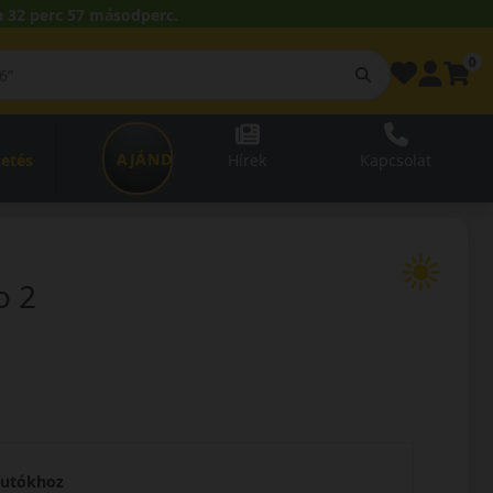
 32 perc 56 másodperc.
0
AJÁNDÉKUTALVÁNY
zetés
Hírek
Kapcsolat
o 2
rautókhoz