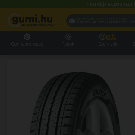
Használja a LENDÜLET 
Hol szeretné átvenni a termékeit?
Helyadatai alapján:
1119 Buda
Gumiabroncsok
Felnik
Szervizek
S