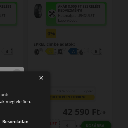
RELÉSI
AKÁR 8.000 FT SZERELÉSI
KEDVEZMÉNY!
LET
Használja a LENDÜLET
kuponkódot!
0%
EPREL cimke adatok:
×
erc
0% THM
100% online
7 perc
lunk
FIZETHETEK RÉSZLETEKBEN?
nak megfelelően.
 Ft
42 590 Ft
/db
/db
Besorolatlan
LENDÜLET
OSÁRBA
KOSÁRBA
db