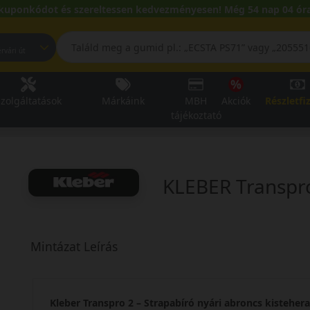
kuponkódot és szereltessen kedvezményesen! Még 54 nap 04 óra
pest, Fehérvári út
zolgáltatások
Márkáink
MBH
Akciók
Részletfi
tájékoztató
KLEBER Transpr
Mintázat Leírás
Kleber Transpro 2 – Strapabíró nyári abroncs kistehe