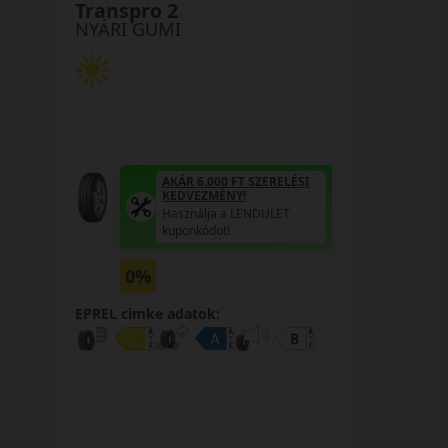
Transpro 2
NYÁRI GUMI
AKÁR 6.000 FT SZERELÉSI
KEDVEZMÉNY!
Használja a LENDÜLET
kuponkódot!
0%
EPREL cimke adatok: