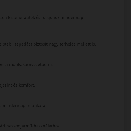
etten kisteherautók és furgonok mindennapi
s stabil tapadást biztosít nagy terhelés mellett is.
llemzi munkakörnyezetben is.
jszint és komfort.
 és mindennapi munkára.
nyári haszonjármű-használathoz.