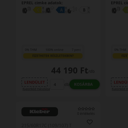
EPREL cimke adatok:
EPREL c
0% THM
100% online
7 perc
0% THM
FIZETHETEK RÉSZLETEKBEN?
FIZ
44 190 Ft
/db
LENDÜLET
LENDÜ
KOSÁRBA
db
Kuponkód másolása
Kuponkód m
0 értékelés
215/60R17C (109/107) T