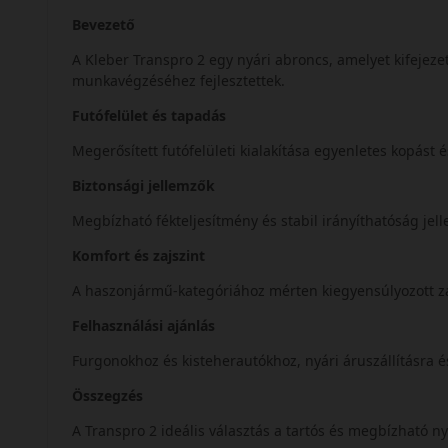
Bevezető
A Kleber Transpro 2 egy nyári abroncs, amelyet kifejez
munkavégzéséhez fejlesztettek.
Futófelület és tapadás
Megerősített futófelületi kialakítása egyenletes kopást é
Biztonsági jellemzők
Megbízható fékteljesítmény és stabil irányíthatóság je
Komfort és zajszint
A haszonjármű-kategóriához mérten kiegyensúlyozott za
Felhasználási ajánlás
Furgonokhoz és kisteherautókhoz, nyári áruszállításra
Összegzés
A Transpro 2 ideális választás a tartós és megbízható 