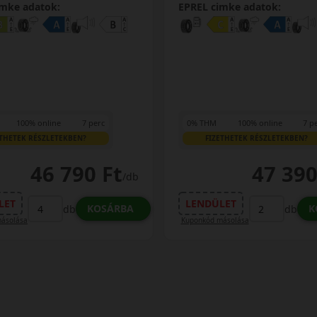
imke adatok:
EPREL cimke adatok:
100% online
7 perc
0% THM
100% online
7 p
ETHETEK RÉSZLETEKBEN?
FIZETHETEK RÉSZLETEKBEN?
46 790 Ft
47 390
/db
LET
LENDÜLET
KOSÁRBA
K
db
db
ásolása
Kuponkód másolása