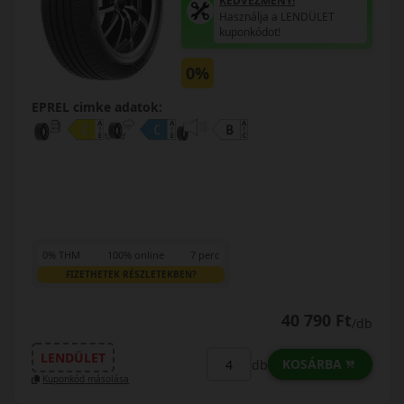
KEDVEZMÉNY!
Használja a LENDÜLET
kuponkódot!
0%
EPREL cimke adatok:
0% THM
100% online
7 perc
FIZETHETEK RÉSZLETEKBEN?
40 790 Ft
/db
LENDÜLET
KOSÁRBA
db
Kuponkód másolása