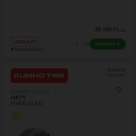
35 190 Ft
/db
LENDÜLET
KOSÁRBA
db
Kuponkód másolása
0 értékelés
225/60R17 (99) H
HP71
NYÁRI GUMI