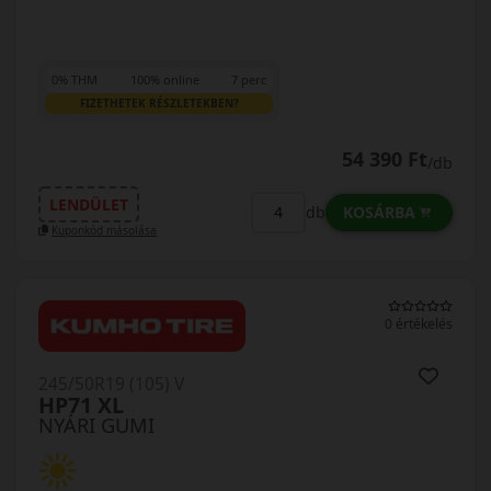
0% THM
100% online
7 perc
FIZETHETEK RÉSZLETEKBEN?
54 390 Ft
/db
LENDÜLET
KOSÁRBA
db
Kuponkód másolása
0 értékelés
245/50R19 (105) V
HP71 XL
NYÁRI GUMI