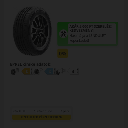
AKÁR 5.000 FT SZERELÉSI
KEDVEZMÉNY!
Használja a LENDÜLET
kuponkódot!
0%
EPREL cimke adatok:
0% THM
100% online
7 perc
FIZETHETEK RÉSZLETEKBEN?