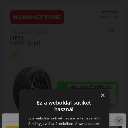
0 értékelés
245/55R18 (103) V
HP71
NYÁRI GUMI
AKÁR 5.000 FT SZERELÉSI
KEDVEZMÉNY!
×
Használja a LENDÜLET
kuponkódot!
Ez a weboldal sütiket
használ
0%
Ez a weboldal sütiket használ a felhasználói
élmény javítása érdekében. A weboldalunk
EPREL cimke adatok: