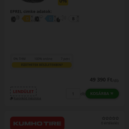
0%
EPREL cimke adatok:
0% THM
100% online
7 perc
FIZETHETEK RÉSZLETEKBEN?
49 390 Ft
/db
LENDÜLET
KOSÁRBA
db
Kuponkód másolása
0 értékelés