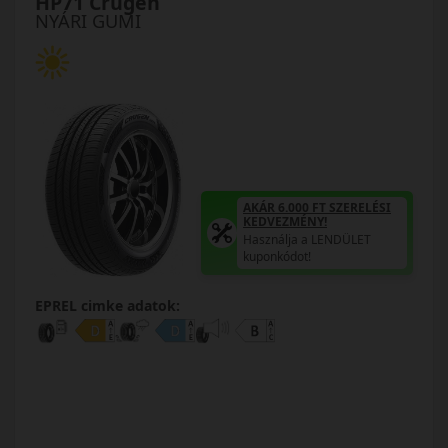
HP71 Crugen
NYÁRI GUMI
AKÁR 6.000 FT SZERELÉSI
KEDVEZMÉNY!
Használja a LENDÜLET
kuponkódot!
EPREL cimke adatok: