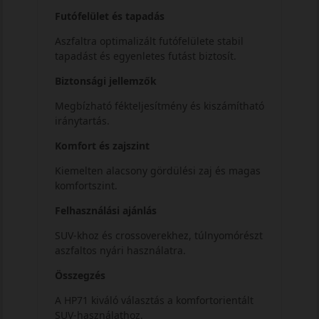
Futófelület és tapadás
Aszfaltra optimalizált futófelülete stabil
tapadást és egyenletes futást biztosít.
Biztonsági jellemzők
Megbízható fékteljesítmény és kiszámítható
iránytartás.
Komfort és zajszint
Kiemelten alacsony gördülési zaj és magas
komfortszint.
Felhasználási ajánlás
SUV-khoz és crossoverekhez, túlnyomórészt
aszfaltos nyári használatra.
Összegzés
A HP71 kiváló választás a komfortorientált
SUV-használathoz.