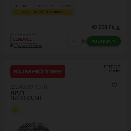
0% THM
100% online
7 perc
FIZETHETEK RÉSZLETEKBEN?
49 090 Ft
/db
LENDÜLET
KOSÁRBA
db
Kuponkód másolása
0 értékelés
235/45R19 (95) H
HP71
NYÁRI GUMI