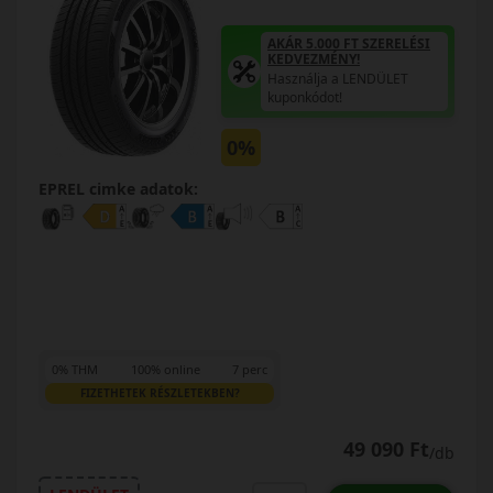
AKÁR 5.000 FT SZERELÉSI
KEDVEZMÉNY!
Használja a LENDÜLET
kuponkódot!
0%
EPREL cimke adatok:
0% THM
100% online
7 perc
FIZETHETEK RÉSZLETEKBEN?
49 090 Ft
/db