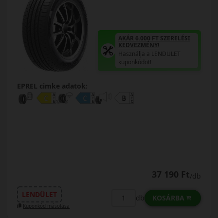
AKÁR 6.000 FT SZERELÉSI
KEDVEZMÉNY!
Használja a LENDÜLET
kuponkódot!
EPREL cimke adatok:
37 190 Ft
/db
LENDÜLET
KOSÁRBA
db
Kuponkód másolása