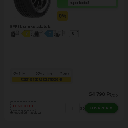
kuponkódot!
0%
EPREL cimke adatok:
0% THM
100% online
7 perc
FIZETHETEK RÉSZLETEKBEN?
54 790 Ft
/db
LENDÜLET
KOSÁRBA
db
Kuponkód másolása