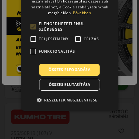
használatával Ön hozzájárul az összes süti
használatához, a Cookie szabályzatunknak
megfelelően.
Bővebben
ELENGEDHETETLENÜL
SZÜKSÉGES
TELJESÍTMÉNY
CÉLZÁS
0% THM
100% online
7 perc
FUNKCIONALITÁS
FIZETHETEK RÉSZLETEKBEN?
48 390 Ft
ÖSSZES ELFOGADÁSA
/db
LENDÜLET
KOSÁRBA
db
ÖSSZES ELUTASÍTÁSA
Kuponkód másolása
RÉSZLETEK MEGJELENÍTÉSE
0 értékelés
255/50R19 (107) V