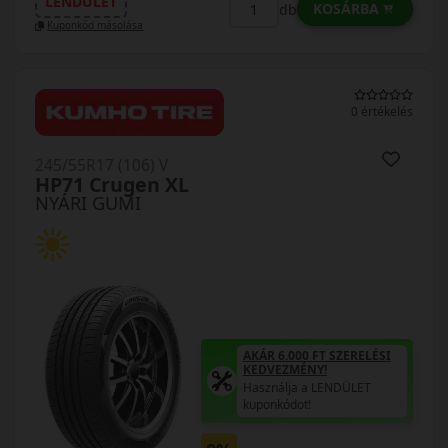
LENDÜLET
KOSÁRBA
db
Kuponkód másolása
0 értékelés
245/55R17 (106) V
HP71 Crugen XL
NYÁRI GUMI
AKÁR 6.000 FT SZERELÉSI
KEDVEZMÉNY!
Használja a LENDÜLET
kuponkódot!