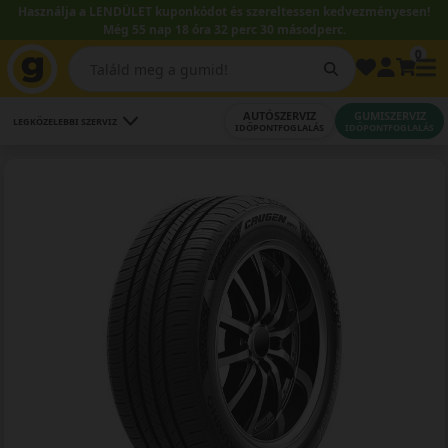
Használja a LENDÜLET kuponkódot és szereltessen kedvezményesen!
Még 55 nap 18 óra 32 perc 29 másodperc.
0
AUTÓSZERVIZ
GUMISZERVIZ
LEGKÖZELEBBI SZERVIZ
IDŐPONTFOGLALÁS
IDŐPONTFOGLALÁS