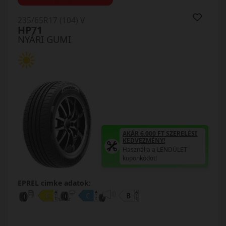
235/65R17 (104) V
HP71
NYÁRI GUMI
AKÁR 6.000 FT SZERELÉSI
KEDVEZMÉNY!
Használja a LENDÜLET
kuponkódot!
EPREL cimke adatok: