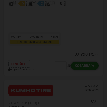
0% THM
100% online
7 perc
FIZETHETEK RÉSZLETEKBEN?
37 790 Ft
/db
LENDÜLET
KOSÁRBA
db
Kuponkód másolása
0 értékelés
215/70R16 (100) H