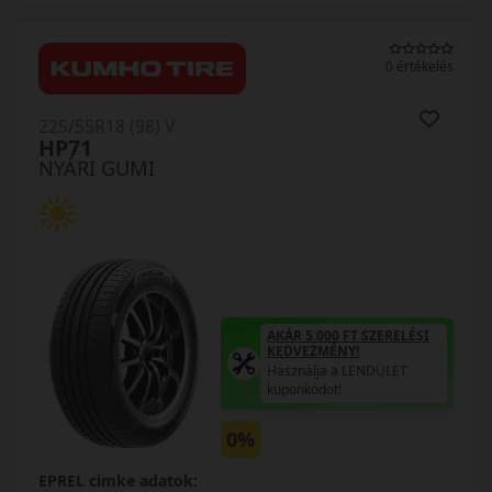
0 értékelés
225/55R18 (98) V
HP71
NYÁRI GUMI
AKÁR 5.000 FT SZERELÉSI
KEDVEZMÉNY!
Használja a LENDÜLET
kuponkódot!
0%
EPREL cimke adatok: