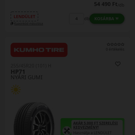
54 490 Ft
/db
LENDÜLET
KOSÁRBA
db
Kuponkód másolása
0 értékelés
255/45R20 (101) H
HP71
NYÁRI GUMI
AKÁR 5.000 FT SZERELÉSI
KEDVEZMÉNY!
Használja a LENDÜLET