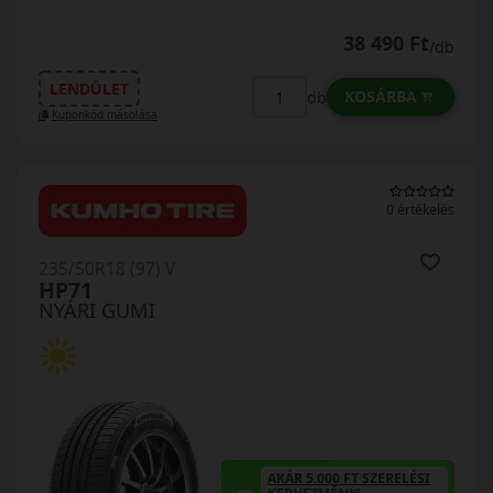
38 490 Ft
/db
LENDÜLET
KOSÁRBA
db
Kuponkód másolása
0 értékelés
235/50R18 (97) V
HP71
NYÁRI GUMI
AKÁR 5.000 FT SZERELÉSI